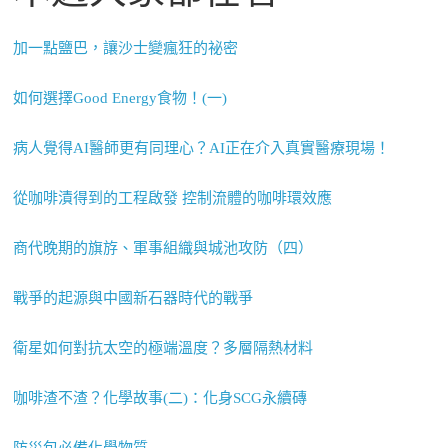
加一點鹽巴，讓沙士變瘋狂的祕密
如何選擇Good Energy食物！(一)
病人覺得AI醫師更有同理心？AI正在介入真實醫療現場！
從咖啡漬得到的工程啟發 控制流體的咖啡環效應
商代晚期的旗斿、軍事組織與城池攻防（四）
戰爭的起源與中國新石器時代的戰爭
衛星如何對抗太空的極端溫度？多層隔熱材料
咖啡渣不渣？化學故事(二)：化身SCG永續磚