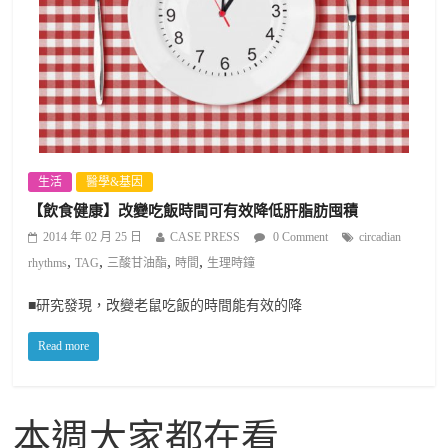
生活
醫學&基因
【飲食健康】改變吃飯時間可有效降低肝脂肪囤積
2014 年 02 月 25 日
CASE PRESS
0 Comment
circadian
,
,
,
,
rhythms
TAG
三酸甘油酯
時間
生理時鐘
■研究發現，改變老鼠吃飯的時間能有效的降
Read more
本週大家都在看