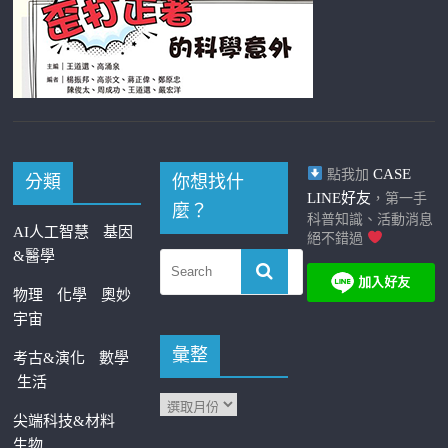
CASE
點我加
分類
你想找什
LINE好友
，第一手
麼？
科普知識、活動消息
AI人工智慧
基因
絕不錯過
&醫學
物理
化學
奧妙
宇宙
彙整
考古&演化
數學
生活
尖端科技&材料
生物