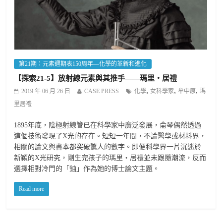
第21期：元素週期表150周年—化學的革新和進化
【探索21-5】放射線元素與其推手——瑪里‧居禮
,
,
,
2019 年 06 月 26 日
CASE PRESS
化學
女科學家
牟中原
瑪
里居禮
1895年底，陰極射線管已在科學家中廣泛發展，侖琴偶然透過
這個技術發現了X光的存在。短短一年間，不論醫學或材料界，
相關的論文與書本都突破驚人的數字。即便科學界一片沉迷於
新穎的X光研究，剛生完孩子的瑪里‧居禮並未跟隨潮流，反而
選擇相對冷門的「鈾」作為她的博士論文主題。
Read more