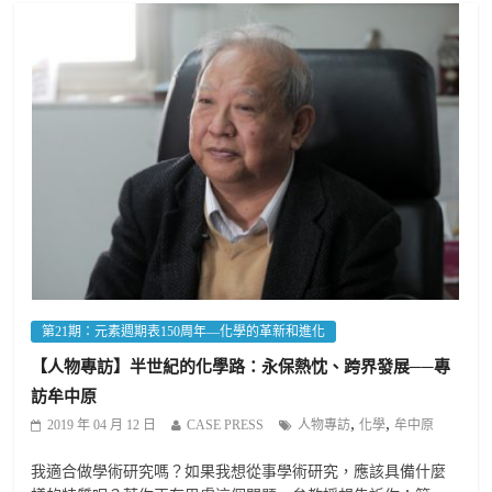
第21期：元素週期表150周年—化學的革新和進化
【人物專訪】半世紀的化學路：永保熱忱、跨界發展──專
訪牟中原
,
,
2019 年 04 月 12 日
CASE PRESS
人物專訪
化學
牟中原
我適合做學術研究嗎？如果我想從事學術研究，應該具備什麼