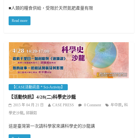
■人類的糧食供給，受限於天然氮肥產量有限
Read more
【CASE活動訊息 * Sci-Activity】
【活動快訊】4/28(二)科學史沙龍
,
2015 年 04 月 21 日
CASE PRESS
0 Comment
牟中原
科
,
學史沙龍
邱韻如
這是臺灣第一次請科學家來講科學史的沙龍講