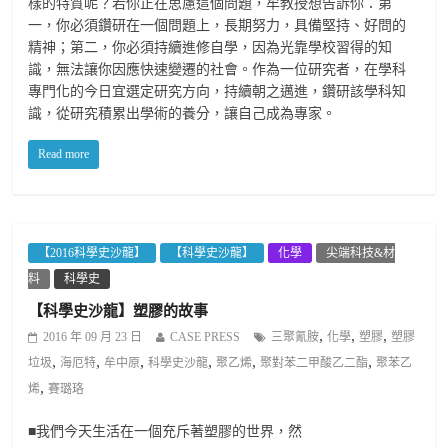
樣的特質呢？若你正在思慮這個問題，牟教授想告訴你：第
一，你必須鑽研在一個問題上，長期努力，具備堅持、好問的
精神；第二，你必須持續進修自學，因為光靠學校習得的知
識，無法讓你因應快速變遷的社會。作為一位研究者，在學科
專門化的今日宜選定研究方向，持續朝之邁進，鑽研該學科知
識，從研究積累出學術的養分，讓自己成為專家。
Read more
【2016科學史沙龍】
【科學史沙龍】
化學
尖端科技&材
料
科學史
【科學史沙龍】塑膠的故事
,
,
,
2016 年 09 月 23 日
CASE PRESS
三聚氰胺
化學
塑膠
塑膠
,
,
,
,
,
,
垃圾
海厄特
牟中原
科學史沙龍
聚乙烯
聚對苯二甲酸乙二酯
聚苯乙
,
烯
賽璐珞
■我們今天生活在一個充斥著塑膠的世界，然