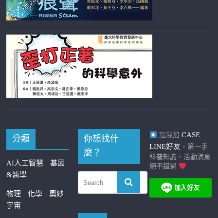
CASE
點我加
分類
你想找什
LINE好友
，第一手
麼？
科普知識、活動消息
AI人工智慧
基因
絕不錯過
&醫學
物理
化學
奧妙
宇宙