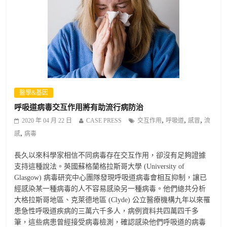
醫學&基因
呼吸道病毒交互作用將有助流行病防治
,
,
,
2020 年 04 月 22 日
CASE PRESS
交互作用
呼吸道
感冒
流
,
感
病毒
長久以來科學家相信不同病毒存在交互作用，卻沒有足夠證據
支持這種說法。英國蘇格蘭格拉斯哥大學 (University of
Glasgow) 病毒研究中心團隊發現呼吸道病毒會相互抑制，讓已
經感染某一種病毒的人不容易感染另一種病毒。他們總共分析
大格拉斯哥地區、克萊德地區 (Clyde) 公立醫療機構九年以來罹
患急性呼吸道疾病的三萬六千多人，病例資料共四萬四千多
筆，這些病患曾經接受病毒檢測，確認感染他們呼吸道的病毒