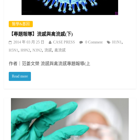
醫學&基因
【專題報導】流感與禽流感(下)
,
2014 年 03 月 25 日
CASE PRESS
0 Comment
H1N1
,
,
,
,
H5N1
H9N2
N3N2
流感
禽流感
作者｜范姜文榮 流感與禽流感專題報導(上
Read more