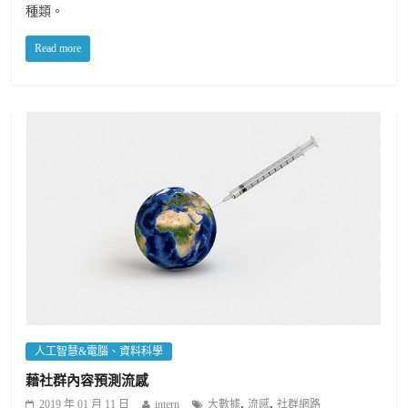
種類。
Read more
人工智慧&電腦、資料科學
藉社群內容預測流感
,
,
2019 年 01 月 11 日
intern
大數據
流感
社群網路