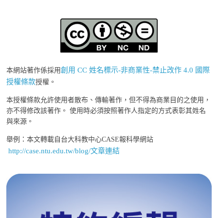
創用 CC 姓名標示-非商業性-禁止改作 4.0 國際
本網站著作係採用
授權條款
授權。
本授權條款允許使用者散布、傳輸著作，但不得為商業目的之使用，
亦不得修改該著作。 使用時必須按照著作人指定的方式表彰其姓名
與來源。
舉例：本文轉載自台大科教中心CASE報科學網站
http://case.ntu.edu.tw/blog/文章連結