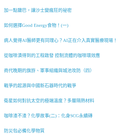
加一點鹽巴，讓沙士變瘋狂的祕密
如何選擇Good Energy食物！(一)
病人覺得AI醫師更有同理心？AI正在介入真實醫療現場！
從咖啡漬得到的工程啟發 控制流體的咖啡環效應
商代晚期的旗斿、軍事組織與城池攻防（四）
戰爭的起源與中國新石器時代的戰爭
衛星如何對抗太空的極端溫度？多層隔熱材料
咖啡渣不渣？化學故事(二)：化身SCG永續磚
防災包必備化學物質