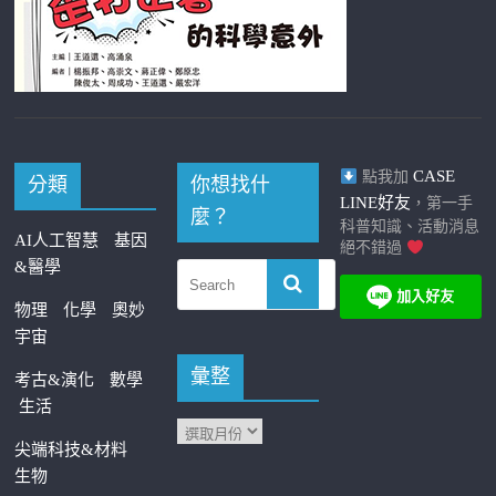
CASE
點我加
分類
你想找什
LINE好友
，第一手
麼？
科普知識、活動消息
AI人工智慧
基因
絕不錯過
&醫學
物理
化學
奧妙
宇宙
彙整
考古&演化
數學
生活
尖端科技&材料
生物