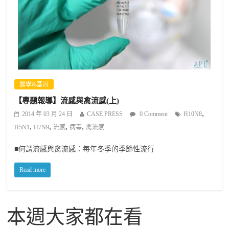
醫學&基因
【專題報導】流感與禽流感(上)
,
2014 年 03 月 24 日
CASE PRESS
0 Comment
H10N8
,
,
,
,
H5N1
H7N9
流感
病毒
禽流感
■何謂流感與禽流感：每年冬季的季節性流行
Read more
本週大家都在看