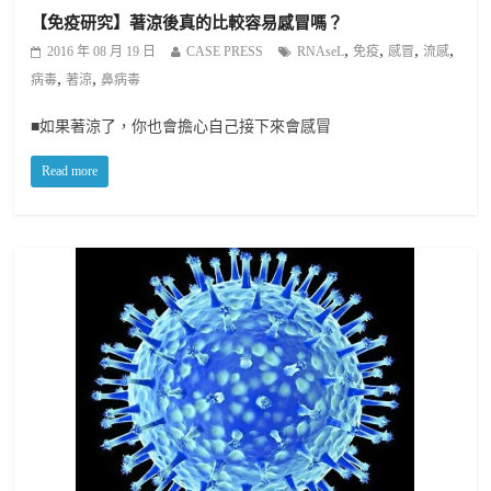
【免疫研究】著涼後真的比較容易感冒嗎？
,
,
,
,
2016 年 08 月 19 日
CASE PRESS
RNAseL
免疫
感冒
流感
,
,
病毒
著涼
鼻病毒
■如果著涼了，你也會擔心自己接下來會感冒
Read more