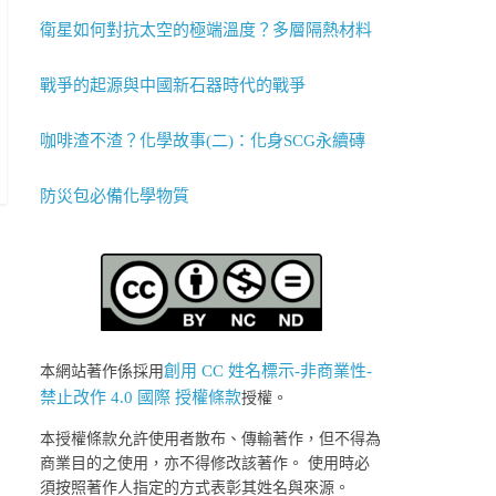
衛星如何對抗太空的極端溫度？多層隔熱材料
戰爭的起源與中國新石器時代的戰爭
咖啡渣不渣？化學故事(二)：化身SCG永續磚
防災包必備化學物質
創用 CC 姓名標示-非商業性-
本網站著作係採用
禁止改作 4.0 國際 授權條款
授權。
本授權條款允許使用者散布、傳輸著作，但不得為
商業目的之使用，亦不得修改該著作。 使用時必
須按照著作人指定的方式表彰其姓名與來源。