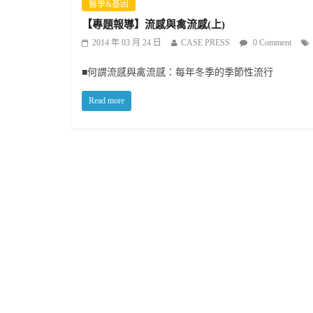
醫學&基因
【專題報導】流感與禽流感(上)
2014 年 03 月 24 日
CASE PRESS
0 Comment
■何謂流感與禽流感：每年冬季的季節性流行
Read more