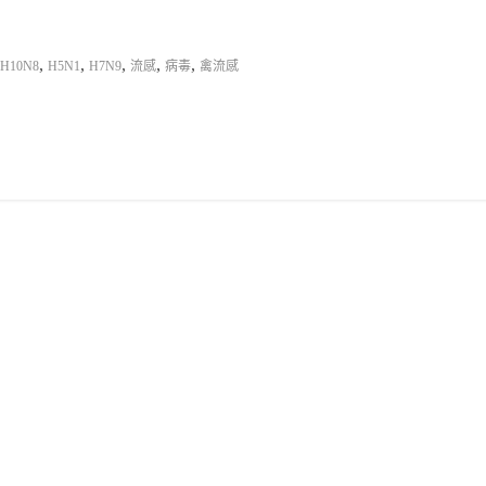
,
,
,
,
,
H10N8
H5N1
H7N9
流感
病毒
禽流感