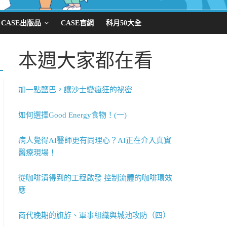
CASE出版品
CASE官網
科月50大全
本週大家都在看
加一點鹽巴，讓沙士變瘋狂的祕密
如何選擇Good Energy食物！(一)
病人覺得AI醫師更有同理心？AI正在介入真實
醫療現場！
從咖啡漬得到的工程啟發 控制流體的咖啡環效
應
商代晚期的旗斿、軍事組織與城池攻防（四）