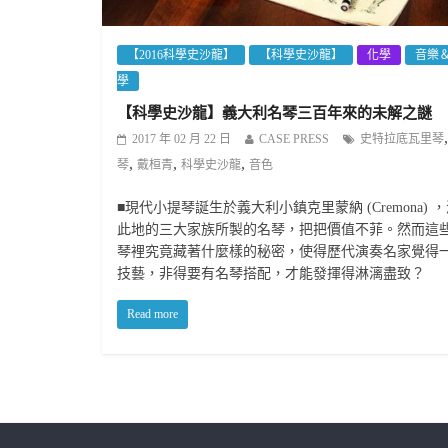
【2016科學史沙龍】
【科學史沙龍】
化學
音樂
學
【科學史沙龍】義大利名琴三百年來的未解之謎
2017 年 02 月 22 日
CASE PRESS
史特拉底瓦里琴
,
,
,
琴
戴桓青
科學史沙龍
音色
■現代小提琴誕生於義大利小鎮克里蒙納 (Cremona) 
此地的三大家族所製的名琴，把把價值不菲。然而這
琴裡究竟藏著什麼樣的秘密，使得歷代演奏名家覺得
技藝，非得要有名琴搭配，才能發揮得淋漓盡致？
Read more