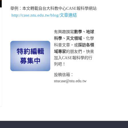
舉例：本文轉載自台大科教中心CASE報科學網站
http://case.ntu.edu.tw/blog/文章連結
有興趣撰寫
數學、地球
科學、天文領域
、化學
科普文章，或
採訪各領
域專家
的朋友們，快來
加入CASE報科學的行
列吧！
投稿信箱：
ntucase@ntu.edu.tw