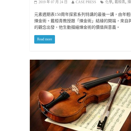
,
,
2019 年 07 月 24 日
CASE PRESS
化學
戴桓青
煉
元素週期表150周年探索系列特講的最後一講，由年
煉金術。戴桓青教授跟「煉金術」結緣的開端，來自
的觀念出發，他生動描繪煉金術的價值與意義。
Read more