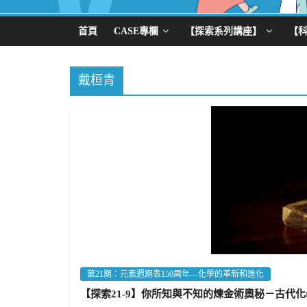
首頁
CASE專欄
【探索系列講座】
【
戴桓青
第21期：元素週期表150周年—化學的革新和進化
【探索21-9】你所知與不知的煉金術奧秘－古代