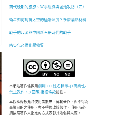
商代晚期的旗斿、軍事組織與城池攻防（四）
衛星如何對抗太空的極端溫度？多層隔熱材料
戰爭的起源與中國新石器時代的戰爭
防災包必備化學物質
創用 CC 姓名標示-非商業性-
本網站著作係採用
禁止改作 4.0 國際 授權條款
授權。
本授權條款允許使用者散布、傳輸著作，但不得為
商業目的之使用，亦不得修改該著作。 使用時必
須按照著作人指定的方式表彰其姓名與來源。