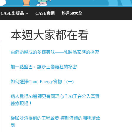
CASE出版品
CASE官網
科月50大全
本週大家都在看
由鮮奶製成的多樣美味——乳製品家族的探索
加一點鹽巴，讓沙士變瘋狂的祕密
如何選擇Good Energy食物！(一)
病人覺得AI醫師更有同理心？AI正在介入真實
醫療現場！
從咖啡漬得到的工程啟發 控制流體的咖啡環效
應