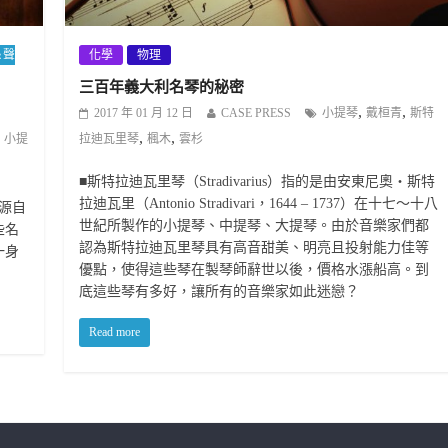
＆聲
化學
物理
三百年義大利名琴的秘密
,
,
2017 年 01 月 12 日
CASE PRESS
小提琴
戴桓青
斯特
,
,
,
小提
拉迪瓦里琴
楓木
雲杉
■斯特拉迪瓦里琴（Stradivarius）指的是由安東尼奧‧斯特
拉迪瓦里（Antonio Stradivari，1644 – 1737）在十七～十八
，源自
世紀所製作的小提琴、中提琴、大提琴。由於音樂家們都
些名
認為斯特拉迪瓦里琴具有高音甜美、明亮且投射能力佳等
一身
優點，使得這些琴在製琴師辭世以後，價格水漲船高。到
底這些琴有多好，讓所有的音樂家如此迷戀？
Read more