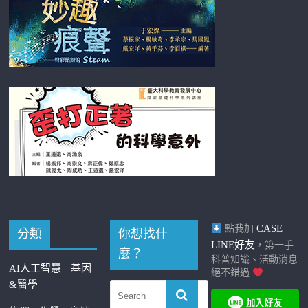
CASE
點我加
分類
你想找什
LINE好友
，第一手
麼？
科普知識、活動消息
AI人工智慧
基因
絕不錯過
&醫學