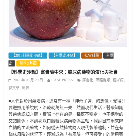
【2017科學史沙龍】
【科學史沙龍】
社會科學
科學
史
醫學&基因
【科學史沙龍】富貴險中求：糖尿病藥物的演化與社會
,
,
,
2018 年 03 月 20 日
CASE PRESS
庫魯化
磺醯脲類
糖尿病
,
郭文華
風險
■人們對於用藥治病，通常有一種「神奇子彈」的想像，覺得只
要遵照用藥說明，治療就萬無一失。然而現代生活、醫療知識
與疾病認知之間，實際上存在的是一種既不穩定，也不絕對的
交錯關係。本講次以口服糖尿病藥物為主軸，探討目前用來降
血糖的主流藥物，如何從天然植物納入現代製藥體制，並在有
臨床風險的狀況下，逐漸成為「有風險，但可接受」的常用藥