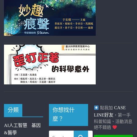
CASE
點我加
分類
你想找什
LINE好友
，第一手
麼？
科普知識、活動消息
AI人工智慧
基因
絕不錯過
&醫學