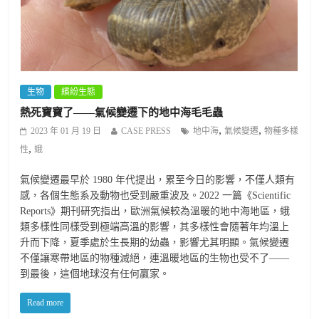
生物
繽紛生態
熱死寶寶了——氣候變遷下的地中海毛毛蟲
,
,
2023 年 01 月 19 日
CASE PRESS
地中海
氣候變遷
物種多樣
,
性
蛾
氣候變遷最早於 1980 年代提出，累至今日的影響，不僅人類有
感，各個生態系及動物也受到嚴重波及。2022 一篇《Scientific
Reports》期刊研究指出，歐洲氣候較為溫暖的地中海地區，蛾
類多樣性同樣受到極端高溫的影響，其多樣性會隨著年均溫上
升而下降，夏季處於生長期的幼蟲，影響尤其明顯。氣候變遷
不僅讓寒帶地區的物種滅絕，連溫暖地區的生物也受不了——
到最後，這個地球沒有任何贏家。
Read more