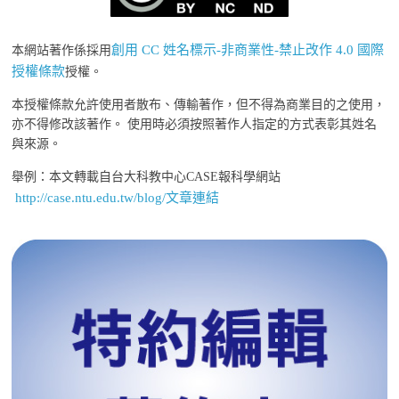
創用 CC 姓名標示-非商業性-禁止改作 4.0 國際
本網站著作係採用
授權條款
授權。
本授權條款允許使用者散布、傳輸著作，但不得為商業目的之使用，
亦不得修改該著作。 使用時必須按照著作人指定的方式表彰其姓名
與來源。
舉例：本文轉載自台大科教中心CASE報科學網站
http://case.ntu.edu.tw/blog/文章連結