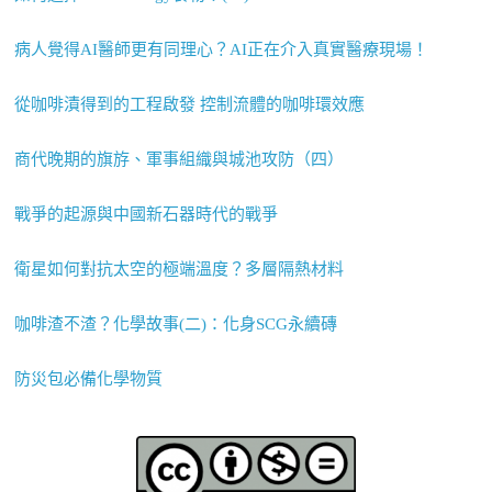
病人覺得AI醫師更有同理心？AI正在介入真實醫療現場！
從咖啡漬得到的工程啟發 控制流體的咖啡環效應
商代晚期的旗斿、軍事組織與城池攻防（四）
戰爭的起源與中國新石器時代的戰爭
衛星如何對抗太空的極端溫度？多層隔熱材料
咖啡渣不渣？化學故事(二)：化身SCG永續磚
防災包必備化學物質