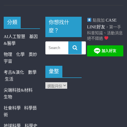
CASE
點我加
分類
你想找什
LINE好友
，第一手
麼？
科普知識、活動消息
AI人工智慧
基因
絕不錯過
&醫學
物理
化學
奧妙
宇宙
彙整
考古&演化
數學
生活
尖端科技&材料
生物
社會科學
科學藝
術
地球科學
科學史