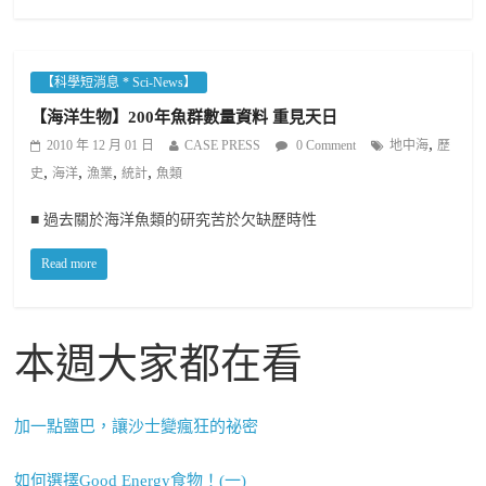
【科學短消息 * Sci-News】
【海洋生物】200年魚群數量資料 重見天日
,
2010 年 12 月 01 日
CASE PRESS
0 Comment
地中海
歷
,
,
,
,
史
海洋
漁業
統計
魚類
■ 過去關於海洋魚類的研究苦於欠缺歷時性
Read more
本週大家都在看
加一點鹽巴，讓沙士變瘋狂的祕密
如何選擇Good Energy食物！(一)