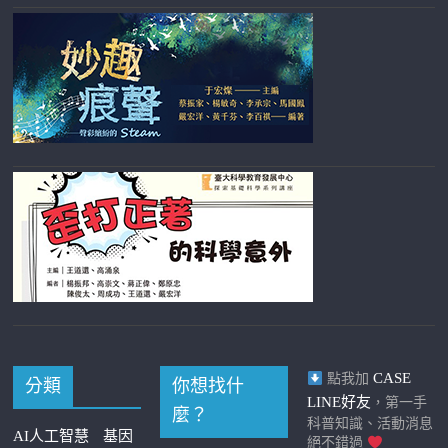
CASE
點我加
分類
你想找什
LINE好友
，第一手
麼？
科普知識、活動消息
AI人工智慧
基因
絕不錯過