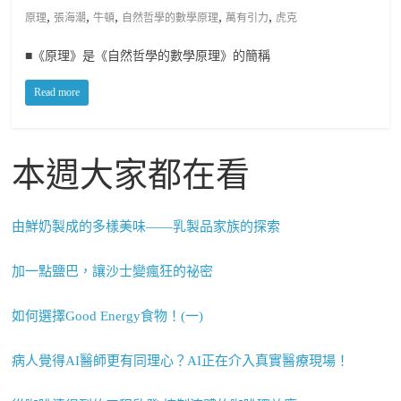
,
,
,
,
,
原理
張海潮
牛頓
自然哲學的數學原理
萬有引力
虎克
■《原理》是《自然哲學的數學原理》的簡稱
Read more
本週大家都在看
由鮮奶製成的多樣美味——乳製品家族的探索
加一點鹽巴，讓沙士變瘋狂的祕密
如何選擇Good Energy食物！(一)
病人覺得AI醫師更有同理心？AI正在介入真實醫療現場！