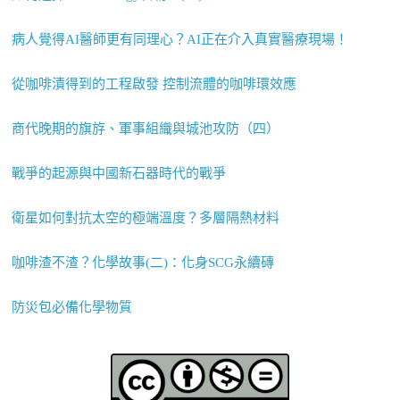
病人覺得AI醫師更有同理心？AI正在介入真實醫療現場！
從咖啡漬得到的工程啟發 控制流體的咖啡環效應
商代晚期的旗斿、軍事組織與城池攻防（四）
戰爭的起源與中國新石器時代的戰爭
衛星如何對抗太空的極端溫度？多層隔熱材料
咖啡渣不渣？化學故事(二)：化身SCG永續磚
防災包必備化學物質