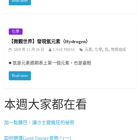
Read more
化學
【微觀世界】發現氫元素（Hydrogen）
,
,
,
2009 年 11 月 26 日
CASE PRESS
元素
化學
氫
物質組成
■ 氫是元素週期表上第一個元素，也是最輕
Read more
本週大家都在看
加一點鹽巴，讓沙士變瘋狂的祕密
如何選擇Good Energy食物！(一)