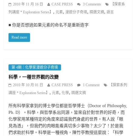
2010 年 11 月 16 日
CASE PRESS
3 Comments
【探索系
,
,
,
,
列講座 * Exploration Series】
元素
漫遊分子奇境
精選文摘
語言
■ 你是否想過如果元素的命名不是重新造字
Read more
第 4期：化學家漫遊分子奇境
科學，一種世界觀的改變
2010 年 10 月 01 日
CASE PRESS
1 Comment
【探索系列
,
,
,
講座 * Exploration Series】
元素
化學
精選文摘
所有科學家拿到的博士學位都是哲學博士（Doctor of Philosophy,
Ph. D）。科學，與哲學系出同源，皆來自於對世界的好奇，而
化學家用某種特定的角度來認識我們身處的世界。有人說「眼
見為憑」，但我們的肉眼能看真切多少事物？太少了！於是我
們求助於科學。科學是一種視角，陳竹亭教授這麼說：「科學