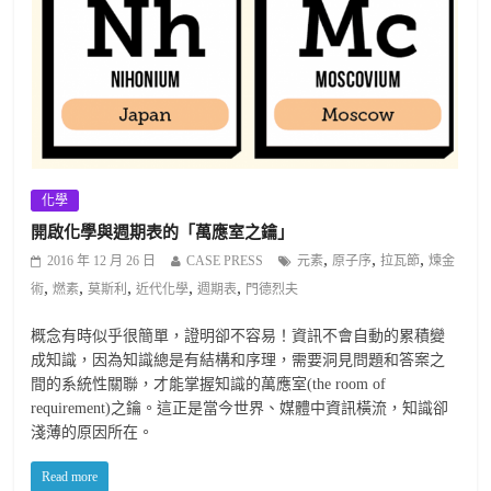
化學
開啟化學與週期表的「萬應室之鑰」
,
,
,
2016 年 12 月 26 日
CASE PRESS
元素
原子序
拉瓦節
煉金
,
,
,
,
,
術
燃素
莫斯利
近代化學
週期表
門德烈夫
概念有時似乎很簡單，證明卻不容易！資訊不會自動的累積變
成知識，因為知識總是有結構和序理，需要洞見問題和答案之
間的系統性關聯，才能掌握知識的萬應室(the room of
requirement)之鑰。這正是當今世界、媒體中資訊橫流，知識卻
淺薄的原因所在。
Read more