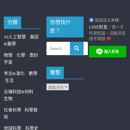
CASE
點我加
分類
你想找什
LINE好友
，第一手
麼？
科普知識、活動消息
AI人工智慧
基因
絕不錯過
&醫學
物理
化學
奧妙
宇宙
彙整
考古&演化
數學
生活
尖端科技&材料
生物
社會科學
科學藝
術
地球科學
科學史