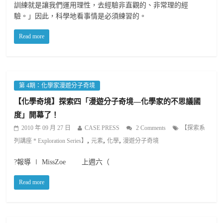
訓練就是讓我們運用理性，去經驗非直觀的、非常理的經
驗。」因此，科學地看事情是必須練習的。
Read more
第 4期：化學家漫遊分子奇境
【化學奇境】探索四「漫遊分子奇境—化學家的不思議國
度」開幕了！
2010 年 09 月 27 日
CASE PRESS
2 Comments
【探索系
,
,
,
列講座 * Exploration Series】
元素
化學
漫遊分子奇境
?報導 ∣ MissZoe 上週六（
Read more