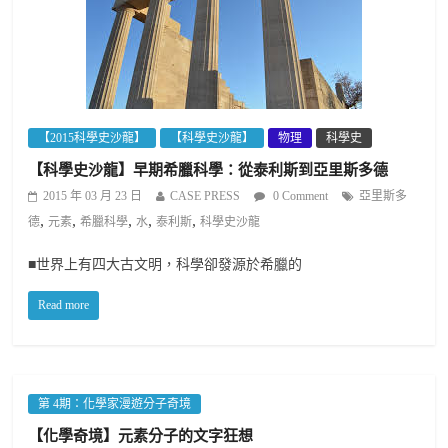
【2015科學史沙龍】
【科學史沙龍】
物理
科學史
【科學史沙龍】早期希臘科學：從泰利斯到亞里斯多德
2015 年 03 月 23 日
CASE PRESS
0 Comment
亞里斯多
,
,
,
,
,
德
元素
希臘科學
水
泰利斯
科學史沙龍
■世界上有四大古文明，科學卻發源於希臘的
Read more
第 4期：化學家漫遊分子奇境
【化學奇境】元素分子的文字狂想