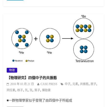
物理
【物理研究】四個中子的共振態
,
,
,
,
2016 年 03 月 21 日
CASE PRESS
中子
元素
共振態
原子
,
,
,
,
,
同位素
核子
氘
氚
質子
陳勁豪
■一群物理學家似乎發現了由四個中子所組成