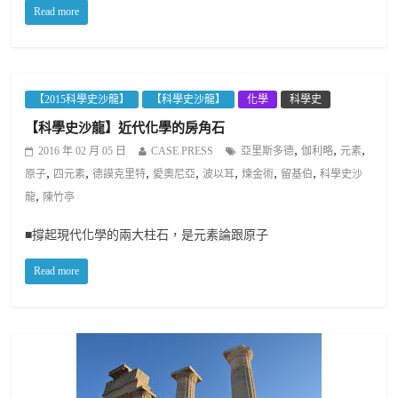
Read more
【2015科學史沙龍】
【科學史沙龍】
化學
科學史
【科學史沙龍】近代化學的房角石
,
,
,
2016 年 02 月 05 日
CASE PRESS
亞里斯多德
伽利略
元素
,
,
,
,
,
,
,
原子
四元素
德謨克里特
愛奧尼亞
波以耳
煉金術
留基伯
科學史沙
,
龍
陳竹亭
■撐起現代化學的兩大柱石，是元素論跟原子
Read more