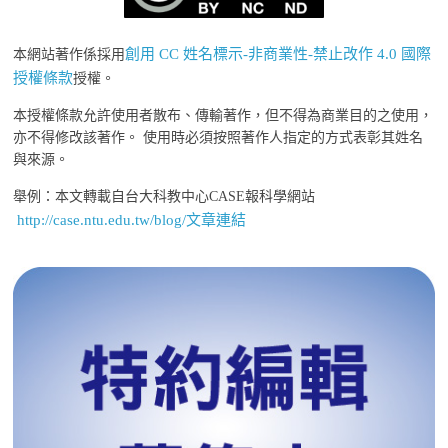
創用 CC 姓名標示-非商業性-禁止改作 4.0 國際
本網站著作係採用
授權條款
授權。
本授權條款允許使用者散布、傳輸著作，但不得為商業目的之使用，
亦不得修改該著作。 使用時必須按照著作人指定的方式表彰其姓名
與來源。
舉例：本文轉載自台大科教中心CASE報科學網站
http://case.ntu.edu.tw/blog/文章連結