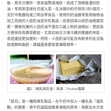
脂，再充分攪拌，使其凝聚成塊狀，就成了滑順香濃的奶
油，常用來塗抹吐司或入菜，在冰箱中約可保存2到3個月。
至於市售麵包或三明治等食品，使用的奶油通常是用植物油
加工而成的人造奶油並非乳製品。這是因為以前奶油相當昂
貴，價格低廉的人造奶油不僅在口感上和奶油相似，更因為
方便保存而廣受歡迎，尤其在缺乏冷凍冷藏供應鏈的地區，
長途運送更加便利。然而，人造奶油可能含有較多的反式脂
肪或飽和脂肪，建議還是要留意攝取頻率。
圖2：煉乳與奶油｜來源：Pixabay圖庫
「起司」是一種經典乳製品。在牛奶中加入一種名為「凝乳
酶」的酵素，使牛奶凝固成像果凍般的質地，再壓出水分並