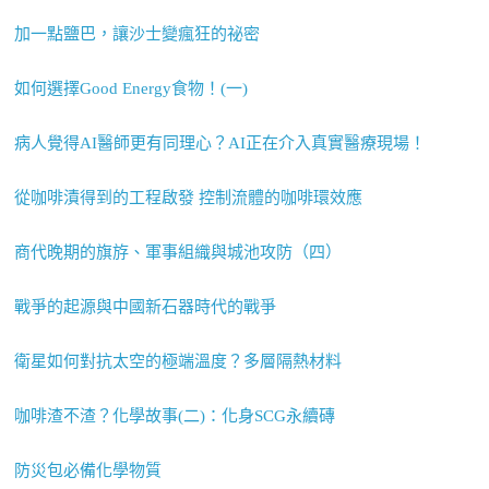
加一點鹽巴，讓沙士變瘋狂的祕密
如何選擇Good Energy食物！(一)
病人覺得AI醫師更有同理心？AI正在介入真實醫療現場！
從咖啡漬得到的工程啟發 控制流體的咖啡環效應
商代晚期的旗斿、軍事組織與城池攻防（四）
戰爭的起源與中國新石器時代的戰爭
衛星如何對抗太空的極端溫度？多層隔熱材料
咖啡渣不渣？化學故事(二)：化身SCG永續磚
防災包必備化學物質