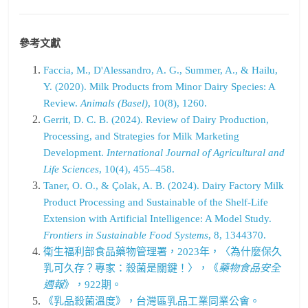
參考文獻
Faccia, M., D'Alessandro, A. G., Summer, A., & Hailu,
Y. (2020). Milk Products from Minor Dairy Species: A
Review.
Animals (Basel)
, 10(8), 1260.
Gerrit, D. C. B. (2024). Review of Dairy Production,
Processing, and Strategies for Milk Marketing
Development.
International Journal of Agricultural and
Life Sciences
, 10(4), 455–458.
Taner, O. O., & Çolak, A. B. (2024). Dairy Factory Milk
Product Processing and Sustainable of the Shelf-Life
Extension with Artificial Intelligence: A Model Study.
Frontiers in Sustainable Food Systems
, 8, 1344370.
衛生福利部食品藥物管理署，2023年，〈為什麼保久
乳可久存？專家：殺菌是關鍵！〉，《
藥物食品安全
週報
》，922期。
《乳品殺菌溫度》，台灣區乳品工業同業公會。