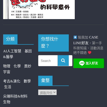
CASE
點我加
分類
你想找什
LINE好友
，第一手
麼？
科普知識、活動消息
AI人工智慧
基因
絕不錯過
&醫學
物理
化學
奧妙
宇宙
彙整
考古&演化
數學
生活
尖端科技&材料
生物