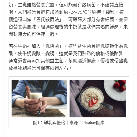
奶。生乳雖然營養完整，但可能藏有致病菌，不建議直接
喝。人們通常會把它加熱到約72～75℃並維持十幾秒，這
個過程叫做「巴氏殺菌法」，可殺死大部分有害細菌，並保
留營養與風味。經過處理後的牛奶就是我們常喝的鮮奶，未
開封時大約可保存一週。
若在牛奶裡加入「乳酸菌」，這些益生菌會把乳糖轉化為乳
酸，使牛奶變酸、變稠，這就是我們熟悉的優格或優酪乳。
通常還會再添加其他益生菌，幫助腸道健康，優格或優酪乳
放進冰箱通常可保存兩週左右。
圖1：鮮乳與優格｜來源：Pixabay圖庫