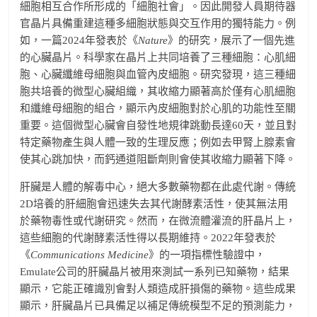
細胞相互合作所形成的「細胞社會」。因此開發人員期待器
官晶片具備重建這種多細胞狀態與交互作用的獨特能力。例
如，一篇2024年發表於《
Nature
》的研究，展示了一個先進
的心臟晶片。科學家在晶片上共同培養了三種細胞：心肌細
胞、心臟纖維母細胞與血管內皮細胞。研究發現，這三種細
胞共培養的微型心臟組織，其收縮力顯著高於僅有心肌細胞
和纖維母細胞的組合，顯示內皮細胞對於心肌的功能性至關
重要。這個微型心臟會自發性地規律跳動長達60天，並且對
特定藥物產生與人體一致的生理反應；例如去甲腎上腺素會
使其心跳加快，而鈣通道阻斷劑則會使其收縮力顯著下降。
肝臟是人體的解毒中心，絕大多數藥物都在此處代謝。傳統
2D培養的肝細胞會迅速失去其代謝酵素活性，使其無法用
於藥物毒性或代謝研究。然而，在微流體灌流的肝晶片上，
這些細胞的代謝酵素活性得以長期維持。2022年發表於
《
Communications Medicine
》的一項指標性驗證中，
Emulate公司的肝臟晶片被用來測試一系列已知藥物，結果
顯示，它能正確識別會對人類造成肝損傷的藥物。這些成果
顯示，肝臟晶片已具備足以補足傳統模型不足的預測能力，