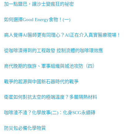
加一點鹽巴，讓沙士變瘋狂的祕密
如何選擇Good Energy食物！(一)
病人覺得AI醫師更有同理心？AI正在介入真實醫療現場！
從咖啡漬得到的工程啟發 控制流體的咖啡環效應
商代晚期的旗斿、軍事組織與城池攻防（四）
戰爭的起源與中國新石器時代的戰爭
衛星如何對抗太空的極端溫度？多層隔熱材料
咖啡渣不渣？化學故事(二)：化身SCG永續磚
防災包必備化學物質