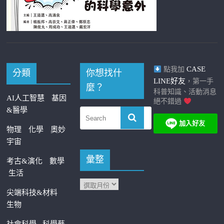
CASE
點我加
分類
你想找什
LINE好友
，第一手
麼？
科普知識、活動消息
AI人工智慧
基因
絕不錯過
&醫學
物理
化學
奧妙
宇宙
彙整
考古&演化
數學
生活
尖端科技&材料
生物