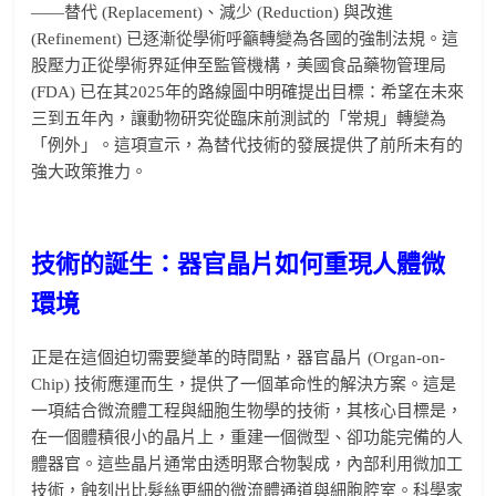
——替代 (Replacement)、減少 (Reduction) 與改進
(Refinement) 已逐漸從學術呼籲轉變為各國的強制法規。這
股壓力正從學術界延伸至監管機構，美國食品藥物管理局
(FDA) 已在其2025年的路線圖中明確提出目標：希望在未來
三到五年內，讓動物研究從臨床前測試的「常規」轉變為
「例外」。這項宣示，為替代技術的發展提供了前所未有的
強大政策推力。
技術的誕生：器官晶片如何重現人體微
環境
正是在這個迫切需要變革的時間點，器官晶片 (Organ-on-
Chip) 技術應運而生，提供了一個革命性的解決方案。這是
一項結合微流體工程與細胞生物學的技術，其核心目標是，
在一個體積很小的晶片上，重建一個微型、卻功能完備的人
體器官。這些晶片通常由透明聚合物製成，內部利用微加工
技術，蝕刻出比髮絲更細的微流體通道與細胞腔室。科學家