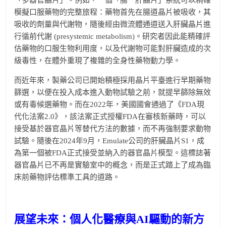
模擬口服藥物的完整旅程：藥物首先在腸道晶片被吸收，其
吸收的劑量與代謝物，隨後經由微流體通道送入肝臟晶片進
行循前代謝 (presystemic metabolism)。研究者因此能精確評
估藥物的口服生物利用度，以及代謝物可能對肝臟造成的次
級毒性，在體外重現了複雜的全身性藥物動力學。
而近年來，製藥公司已開始積極採用晶片平臺進行早期藥物
篩選，以便在投入成本進入動物試驗之前，就提早篩除無效
或有毒候選藥物。而在2022年，美國國會通過了《FDA現
代化法案2.0》，該法案正式授權FDA在審核新藥時，可以
接受基於器官晶片等替代方法的數據，而不再強制要求動物
試驗。隨後在2024年9月，Emulate公司的肝臟晶片S1，成
為第一個被FDA正式接受並納入的器官晶片模型。這標誌著
器官晶片已不再是實驗室中的概念，而是正式踏上了成為臨
床前藥物評估標準工具的道路。
展望未來：個人化醫療與AI驅動的新方