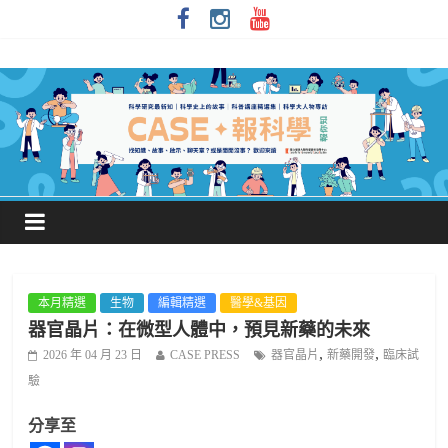
本月精選
生物
編輯精選
醫學&基因
器官晶片：在微型人體中，預見新藥的未來
,
,
2026 年 04 月 23 日
CASE PRESS
器官晶片
新藥開發
臨床試
驗
分享至