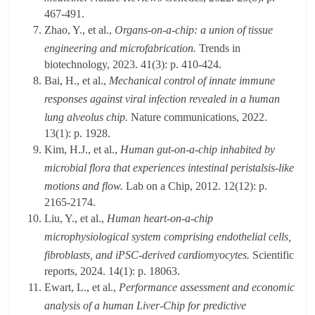
467-491.
Zhao, Y., et al.,
Organs-on-a-chip: a union of tissue
engineering and microfabrication.
Trends in
biotechnology, 2023. 41(3): p. 410-424.
Bai, H., et al.,
Mechanical control of innate immune
responses against viral infection revealed in a human
lung alveolus chip.
Nature communications, 2022.
13(1): p. 1928.
Kim, H.J., et al.,
Human gut-on-a-chip inhabited by
microbial flora that experiences intestinal peristalsis-like
motions and flow.
Lab on a Chip, 2012. 12(12): p.
2165-2174.
Liu, Y., et al.,
Human heart-on-a-chip
microphysiological system comprising endothelial cells,
fibroblasts, and iPSC-derived cardiomyocytes.
Scientific
reports, 2024. 14(1): p. 18063.
Ewart, L., et al.,
Performance assessment and economic
analysis of a human Liver-Chip for predictive