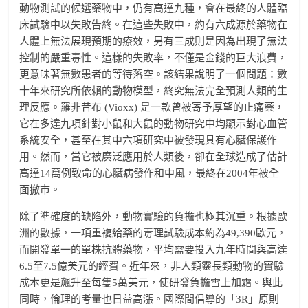
動物測試的候選藥物中，仍有高達九種，會在最終的人體臨
床試驗中以失敗告終。在這些失敗中，約有六成源於藥物在
人體上無法展現預期的療效，另有三成則是因為出現了無法
控制的嚴重毒性。這樣的失敗率，不僅是金錢的巨大浪費，
更意味著無數患者的等待落空。該結果說明了一個問題：數
十年來研究所依賴的動物模型，終究無法完全預測人類的生
理反應。羅非昔布 (Vioxx) 是一款曾被寄予厚望的止痛藥，
它在多達九項針對小鼠和大鼠的動物研究中均顯示對心血管
系統安全，甚至在其中六項研究中被發現具有心臟保護作
用。然而，當它被廣泛應用於人類後，卻在全球造成了估計
高達14萬例致命的心臟病發作和中風，最終在2004年被全
面撤市。
除了準確度的缺陷外，動物實驗的負擔也極其沉重。根據歐
洲的數據，一項重複給藥的毒理試驗成本約為49,390歐元，
而開發單一的單株抗體藥物，平均需要投入九年時間與高達
6.5至7.5億美元的經費。近年來，非人類靈長類動物的實驗
成本更是飆升至每隻5萬美元，使研發負擔雪上加霜。與此
同時，倫理的考量也日益高漲。國際間倡導的「3R」原則