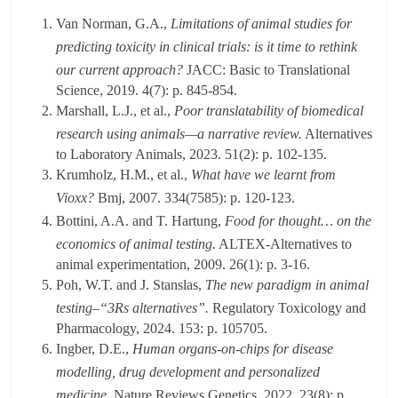
Van Norman, G.A.,
Limitations of animal studies for
predicting toxicity in clinical trials: is it time to rethink
our current approach?
JACC: Basic to Translational
Science, 2019. 4(7): p. 845-854.
Marshall, L.J., et al.,
Poor translatability of biomedical
research using animals—a narrative review.
Alternatives
to Laboratory Animals, 2023. 51(2): p. 102-135.
Krumholz, H.M., et al.,
What have we learnt from
Vioxx?
Bmj, 2007. 334(7585): p. 120-123.
Bottini, A.A. and T. Hartung,
Food for thought… on the
economics of animal testing.
ALTEX-Alternatives to
animal experimentation, 2009. 26(1): p. 3-16.
Poh, W.T. and J. Stanslas,
The new paradigm in animal
testing–“3Rs alternatives”.
Regulatory Toxicology and
Pharmacology, 2024. 153: p. 105705.
Ingber, D.E.,
Human organs-on-chips for disease
modelling, drug development and personalized
medicine.
Nature Reviews Genetics, 2022. 23(8): p.