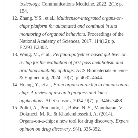
toxicology.
Communications Medicine, 2022. 2(1): p.
154.
Zhang, Y.S., et al.,
Multisensor-integrated organs-on-
chips platform for automated and continual in situ
monitoring of organoid behaviors.
Proceedings of the
National Academy of Sciences, 2017. 114(12): p.
E2293-E2302.
Wang, M., et al.,
Perfluoropolyether-based gut-liver-on-
a-chip for the evaluation of first-pass metabolism and
oral bioavailability of drugs.
ACS Biomaterials Science
& Engineering, 2024. 10(7): p. 4635-4644.
Huang, Y., et al.,
From organ-on-a-chip to human-on-a-
chip: A review of research progress and latest
applications.
ACS sensors, 2024. 9(7): p. 3466-3488.
Polini, A., Prodanov, L., Bhise, N. S., Manoharan, V.,
Dokmeci, M. R., & Khademhosseini, A. (2014).
Organs-on-a-chip: a new tool for drug discovery.
Expert
opinion on drug discovery
,
9
(4), 335-352.