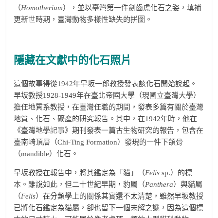
（
Homotherium
），並以臺灣第一件劍齒虎化石之姿，填補
更新世時期，臺灣動物多樣性缺失的拼圖。
隱藏在文獻中的化石照片
這個故事得從1942年早坂一郎教授發表該化石開始說起。
早坂教授1928-1949年在臺北帝國大學（現國立臺灣大學）
擔任地質系教授，在臺灣任職的期間，發表多篇有關於臺灣
地質、化石、礦產的研究報告。其中，在1942年時，他在
《臺灣地學記事》期刊發表一篇古生物研究的報告，包含在
臺南崎頂層（Chi-Ting Formation）發現的一件下頜骨
（mandible）化石。
早坂教授在報告中，將其鑑定為「貓」（
Felis
sp.）的標
本。雖說如此，但二十世紀早期，豹屬（
Panthera
）與貓屬
（
Felis
）在分類學上的關係其實還不太清楚，雖然早坂教授
已將化石鑑定為貓屬，卻也留下一個未解之謎，因為這個標