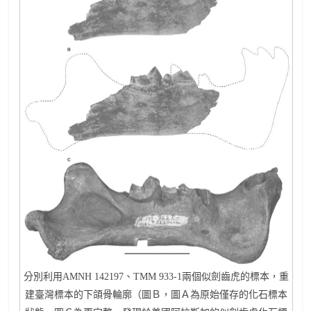
分別利用AMNH 142197、TMM 933-1兩個似劍齒虎的標本，重
建臺灣標本的下頜骨輪廓（圖Ｂ，圖Ａ為原始僅存的化石標本