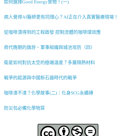
如何選擇Good Energy食物！(一)
病人覺得AI醫師更有同理心？AI正在介入真實醫療現場！
從咖啡漬得到的工程啟發 控制流體的咖啡環效應
商代晚期的旗斿、軍事組織與城池攻防（四）
衛星如何對抗太空的極端溫度？多層隔熱材料
戰爭的起源與中國新石器時代的戰爭
咖啡渣不渣？化學故事(二)：化身SCG永續磚
防災包必備化學物質