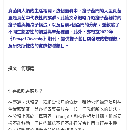
真菌與人類的生活相關，這個類群中，擔子菌門的大型真菌
更是真菌中代表性的族群。此篇文章概略介紹擔子菌獨特的
擔子體與擔孢子構造，以及目前4個亞門的分類，並敘述了
不同生態習性的類型與蕈菇種類。此外，亦根據2022年
《
Fungal Diversity
》期刊，提供擔子菌目前發現的物種數，
及研究所推估的實際物種數目。
撰文｜何郁庭
你喜歡吃香菇嗎？
在臺灣，菇類是一種相當常見的食材，雖然它們總是陳列在
生鮮蔬菜區，與各式青菜擺放在一起，但我們所吃的菇菇，
在分類上屬於「真菌界」(Fungi)，和植物相差甚遠，雖然同
樣不能移動，但這些蕈菇不但不能行光合作用自行產生養
[1]