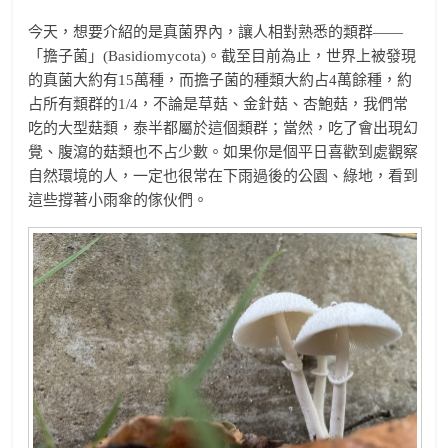
今天，想要介紹的是真菌界內，讓人相對熟悉的類群——
「擔子菌」(Basidiomycota)。截至目前為止，世界上被發現
的真菌大約有15萬種，而擔子菌的種類大約占4萬餘種，約
占所有類群的1/4，不論是草菇、金針菇、杏鮑菇，我們常
吃的大型菇類，泰半都屬於這個類群；當然，吃了會出現幻
覺、腹瀉的菇類也不占少數。如果你是個平日喜歡到處觀察
自然環境的人，一定也很常在下雨過後的公園、綠地，看到
這些撐著小雨傘的傢伙們。