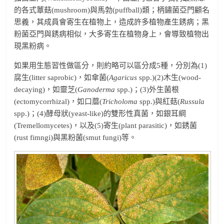
的各式蕈菇(mushroom)與馬勃(puffball)類；柄鏽菌亞門顧名
思義，其成員會寄生在植物上，造成許多植物產生銹病；黑
粉菌亞門與銹病相似，大多寄生在植物身上，會導致植物出
現黑粉病。
如果用生態習性做區分，則約略可以區分成5種，分別為(1)
腐生(litter saprobic)，如傘菌(
Agaricus
spp.)(2)木生(wood-
decaying)，如靈芝(
Ganoderma
spp.)；(3)外生菌根
(ectomycorrhizal)，如口蘑(
Tricholoma
spp.)與紅菇(
Russula
spp.)；(4)酵母狀(yeast-like)的雙形性真菌，如銀耳綱
(Tremellomycetes)，以及(5)寄生(plant parasitic)，如銹菌
(rust fimngi)與黑粉菌(smut fungi)等。