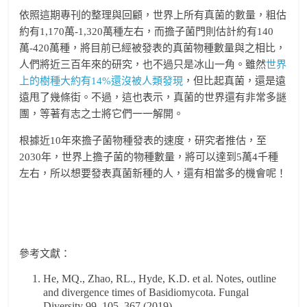
依照這期專刊的整理與回顧，世界上所有真菌的數量，粗估
約有1,170萬-1,320萬種左右，而擔子菌門則估計約有140
萬-420萬種，將目前已經被發表的真菌物種數量與之相比，
人們將近三百年來的研究，也不過只是冰山一角。雖然
世界
上的樹種大約有14%還沒被人類發現
，但比起真菌，還是遠
遠甩了幾條街。不過，這也表示，真菌的世界還有非常多謎
團，等著有志之士將它們一一解開。
根據近10年來擔子菌物種發表的速度，研究者推估，至
2030年，世界上擔子菌的物種數量，將可以達到5萬4千種
左右，所以想要發表真菌新種的人，還有相當多的機會呢！
參考文獻：
He, MQ., Zhao, RL., Hyde, K.D. et al. Notes, outline
and divergence times of Basidiomycota. Fungal
Diversity 99, 105–367 (2019).