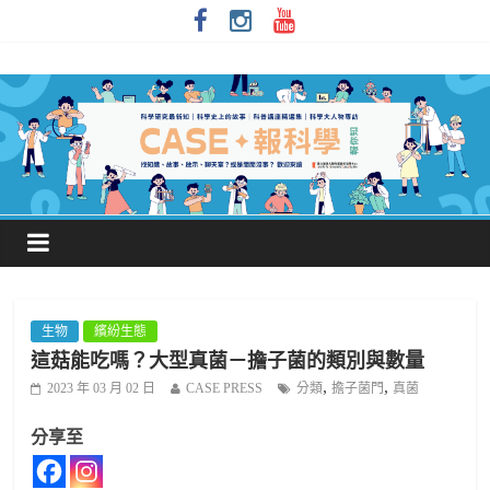
生物
繽紛生態
這菇能吃嗎？大型真菌－擔子菌的類別與數量
,
,
2023 年 03 月 02 日
CASE PRESS
分類
擔子菌門
真菌
分享至