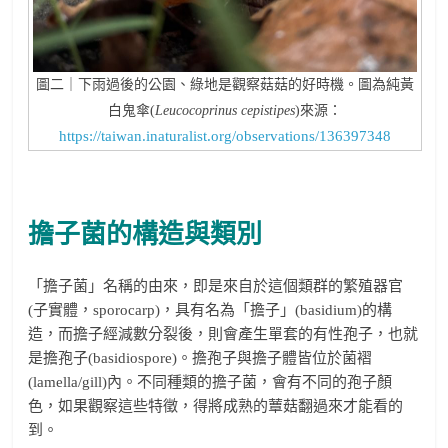
圖二｜下雨過後的公園、綠地是觀察菇菇的好時機。圖為純黃
白鬼傘(
Leucocoprinus cepistipes
)來源：
https://taiwan.inaturalist.org/observations/136397348
擔子菌的構造與類別
「擔子菌」名稱的由來，即是來自於這個類群的繁殖器官
(子實體，sporocarp)，具有名為「擔子」(basidium)的構
造，而擔子經減數分裂後，則會產生單套的有性孢子，也就
是擔孢子(basidiospore)。擔孢子與擔子體皆位於菌褶
(lamella/gill)內。不同種類的擔子菌，會有不同的孢子顏
色，如果觀察這些特徵，得將成熟的蕈菇翻過來才能看的
到。