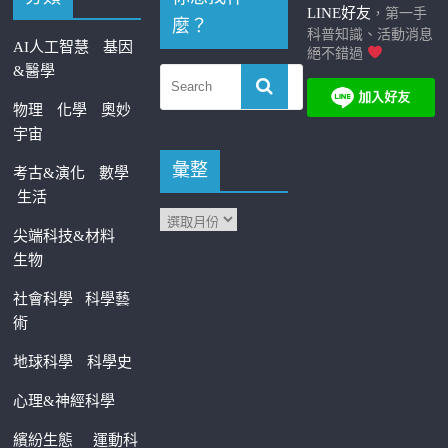
LINE好友
，第一手
麼？
科普知識、活動消息
AI人工智慧
基因
絕不錯過
&醫學
物理
化學
奧妙
宇宙
彙整
考古&演化
數學
生活
尖端科技&材料
生物
社會科學
科學藝
術
地球科學
科學史
心理&神經科學
繽紛生態
運動科