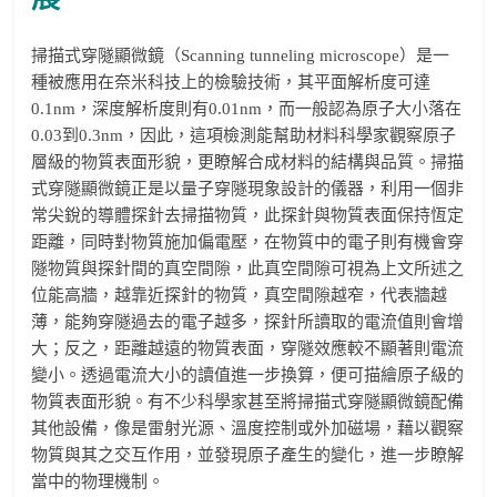
掃描式穿隧顯微鏡（Scanning tunneling microscope）是一
種被應用在奈米科技上的檢驗技術，其平面解析度可達
0.1nm，深度解析度則有0.01nm，而一般認為原子大小落在
0.03到0.3nm，因此，這項檢測能幫助材料科學家觀察原子
層級的物質表面形貌，更瞭解合成材料的結構與品質。掃描
式穿隧顯微鏡正是以量子穿隧現象設計的儀器，利用一個非
常尖銳的導體探針去掃描物質，此探針與物質表面保持恆定
距離，同時對物質施加偏電壓，在物質中的電子則有機會穿
隧物質與探針間的真空間隙，此真空間隙可視為上文所述之
位能高牆，越靠近探針的物質，真空間隙越窄，代表牆越
薄，能夠穿隧過去的電子越多，探針所讀取的電流值則會增
大；反之，距離越遠的物質表面，穿隧效應較不顯著則電流
變小。透過電流大小的讀值進一步換算，便可描繪原子級的
物質表面形貌。有不少科學家甚至將掃描式穿隧顯微鏡配備
其他設備，像是雷射光源、溫度控制或外加磁場，藉以觀察
物質與其之交互作用，並發現原子產生的變化，進一步瞭解
當中的物理機制。