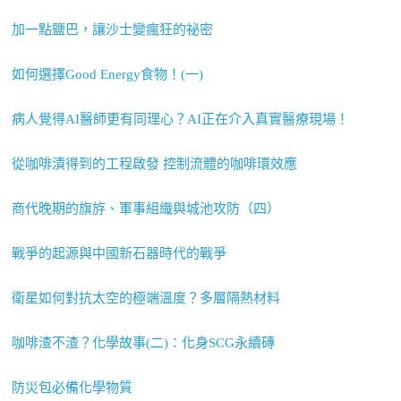
加一點鹽巴，讓沙士變瘋狂的祕密
如何選擇Good Energy食物！(一)
病人覺得AI醫師更有同理心？AI正在介入真實醫療現場！
從咖啡漬得到的工程啟發 控制流體的咖啡環效應
商代晚期的旗斿、軍事組織與城池攻防（四）
戰爭的起源與中國新石器時代的戰爭
衛星如何對抗太空的極端溫度？多層隔熱材料
咖啡渣不渣？化學故事(二)：化身SCG永續磚
防災包必備化學物質