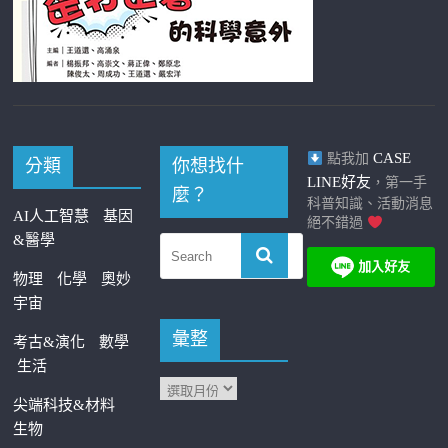
CASE
點我加
分類
你想找什
LINE好友
，第一手
麼？
科普知識、活動消息
AI人工智慧
基因
絕不錯過
&醫學
物理
化學
奧妙
宇宙
彙整
考古&演化
數學
生活
尖端科技&材料
生物