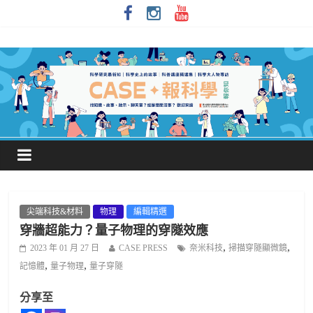
尖端科技&材料
物理
編輯精選
穿牆超能力？量子物理的穿隧效應
,
,
2023 年 01 月 27 日
CASE PRESS
奈米科技
掃描穿隧顯微鏡
,
,
記憶體
量子物理
量子穿隧
分享至