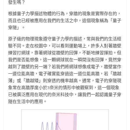
發生嗎？
根據量子力學描述物體的行為，穿牆的現象是實際存在的，
而且也已經被應用在我們的生活之中，這個現象稱為「量子
穿隧」。
原子級的物理現象遵守量子力學的描述，常與我們的生活經
驗不同。走在校園中，可以看到運動場上，許多人對著牆壁
練習打網球，靠著網球從牆壁的回彈，不斷地練習揮拍。但
我們是否能想像，這一顆網球就在一瞬間沒有回彈，竟然穿
越到了牆壁的另一端？若我們將網球想像成電子，牆壁當作
一道位能高牆，電子確實能穿過這一道位能高牆，若「牆越
薄」或「牆越矮」則穿透的機率越高。通常，電子的穿隧現
象常在高牆厚度小於3奈米的情形中被觀察到，這一個現象
已被廣泛應用在現代的奈米科技中，讓我們一起認識量子穿
隧在生活中的應用。