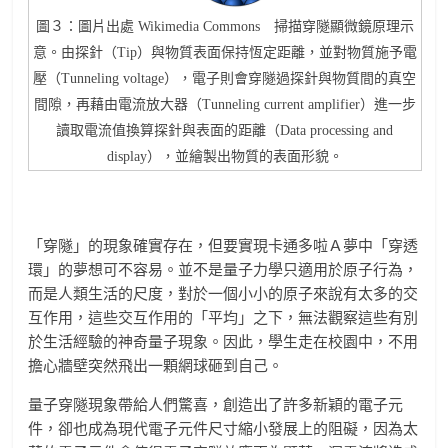
圖３：圖片出處 Wikimedia Commons 掃描穿隧顯微鏡原理示
意。由探針（Tip）與物質表面保持恆定距離，並對物質施予電
壓（Tunneling voltage），電子則會穿隧過探針與物質間的真空
間隙，再藉由電流放大器（Tunneling current amplifier）進一步
讀取電流值換算探針與表面的距離（Data processing and
display），並繪製出物質的表面形貌。
「穿隧」的現象確實存在，但要實現卡通多啦Ａ夢中「穿透
環」的夢想可不容易。並不是量子力學只適用於原子行為，
而是人類生活的尺度，對於一個小小的原子來說有太多的交
互作用，這些交互作用的「平均」之下，無法觀察這些有別
於生活經驗的神奇量子現象。因此，學生走在校園中，不用
擔心牆壁突然飛出一顆網球砸到自己。
量子穿隧現象帶給人們驚喜，創造出了許多新穎的電子元
件，卻也成為現代電子元件尺寸縮小發展上的阻礙，因為太