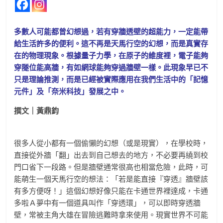
多數人可能都曾幻想過，若有穿牆透壁的超能力，一定能帶
給生活許多的便利。這不再是天馬行空的幻想，而是真實存
在的物理現象。根據量子力學，在原子的維度裡，電子能夠
穿隧位能高牆，有如網球能夠穿過牆壁一樣。此現象早已不
只是理論推測，而是已經被實際應用在我們生活中的「記憶
元件」及「奈米科技」發展之中。
撰文｜
黃鼎鈞
很多人從小都有一個偷懶的幻想（或是現實），在學校時，
直接從外牆「翻」出去到自己想去的地方，不必要再繞到校
門口省下一段路。但是牆壁通常很高也相當危險，此時，可
能萌生一個天馬行空的想法：「若是能直接『穿透』牆壁該
有多方便呀！」這個幻想好像只能在卡通世界裡達成，卡通
多啦Ａ夢中有一個道具叫作「穿透環」，可以即時穿透牆
壁，常被主角大雄在冒險逃難時拿來使用。現實世界不可能