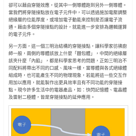
卻可以藉由穿隧效應，從其中一側導體跑到另外一側導體。
當我們將穿隧接點放在電子元件中，可以透過施加電壓調整
絕緣層的位能厚度，或增加電子動能來控制是否讓電子流
通。藉由多個穿隧接點的設計，就能進一步安排為邏輯運算
的電子元件。
另一方面，這一個三明治結構的穿隧接點，讓科學家彷彿廚
師一般，兩側的導體該放上什麼「麵包體」，中間的絕緣層
該夾什麼「內餡」，都是科學家思考的問題，正如三明治不
同配料將帶出不同的口感、風味一樣，當導體與各式絕緣體
組成時，也可能產生不同的物理現象，若能將這一些交互作
用加以應用，就能製作出更具效率且有不同功能的穿隧接
點。現今許多生活中的電器產品，如：快閃記憶體、電晶體
及雷射二極體，皆是穿隧接點的延伸應用。