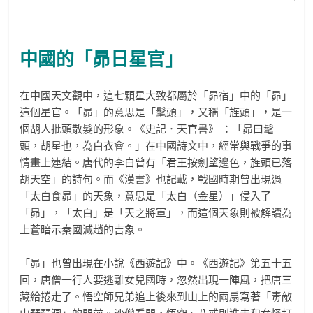
中國的「昴日星官」
在中國天文觀中，這七顆星大致都屬於「昴宿」中的「昴」
這個星官。「昴」的意思是「髦頭」，又稱「旌頭」，是一
個胡人批頭散髮的形象。《史記．天官書》 ：「昴曰髦
頭，胡星也，為白衣會。」在中國詩文中，經常與戰爭的事
情畫上連結。唐代的李白曾有「君王按劍望邊色，旌頭已落
胡天空」的詩句。而《漢書》也記載，戰國時期曾出現過
「太白食昴」的天象，意思是「太白（金星）」侵入了
「昴」，「太白」是「天之將軍」，而這個天象則被解讀為
上蒼暗示秦國滅趙的吉象。
「昴」也曾出現在小說《西遊記》中。《西遊記》第五十五
回，唐僧一行人要逃離女兒國時，忽然出現一陣風，把唐三
藏給捲走了。悟空師兄弟追上後來到山上的兩扇寫著「毒敵