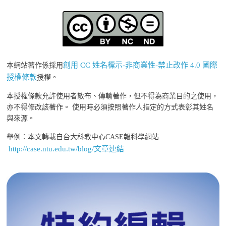
創用 CC 姓名標示-非商業性-禁止改作 4.0 國際
本網站著作係採用
授權條款
授權。
本授權條款允許使用者散布、傳輸著作，但不得為商業目的之使用，
亦不得修改該著作。 使用時必須按照著作人指定的方式表彰其姓名
與來源。
舉例：本文轉載自台大科教中心CASE報科學網站
http://case.ntu.edu.tw/blog/文章連結