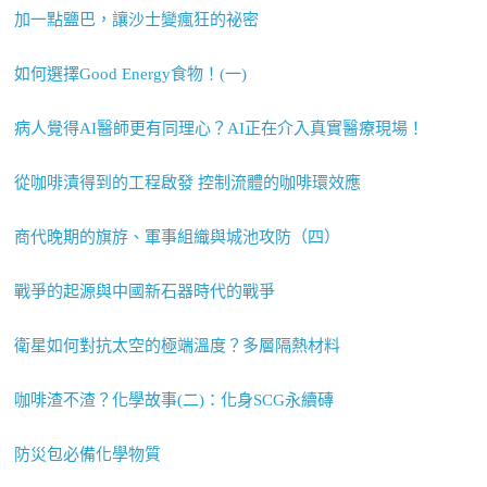
加一點鹽巴，讓沙士變瘋狂的祕密
如何選擇Good Energy食物！(一)
病人覺得AI醫師更有同理心？AI正在介入真實醫療現場！
從咖啡漬得到的工程啟發 控制流體的咖啡環效應
商代晚期的旗斿、軍事組織與城池攻防（四）
戰爭的起源與中國新石器時代的戰爭
衛星如何對抗太空的極端溫度？多層隔熱材料
咖啡渣不渣？化學故事(二)：化身SCG永續磚
防災包必備化學物質