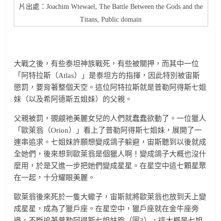
片出處：Joachim Wtewael, The Battle Between the Gods and the
Titans, Public domain
大戰之後，有些泰坦神族戰死，有些被關押，而其中一位
「阿特拉斯（Atlas）」是泰坦方的指揮，因此特別被宙斯
懲罰，要背著整個天空。這位阿特拉斯就是普勒阿得斯七姐
妹（以及希阿德斯五姐妹）的父親。
父親被罰，覬覦祂美麗女兒的人們就蠢蠢欲動了。一位獵人
「歐萊翁（Orion）」看上了普勒阿得斯七姐妹，展開了一
連串追求。七姐妹許願想變成鴿子躲避，宙斯聽到以後就成
全她們，後來想到歐萊翁是個獵人啊！變成鴿子大概也沒什
麼用，於是又進一步把她們變成星星。在星空中這七顆星聚
在一起，十分耀眼美麗。
歐萊翁後來死於一隻大蠍子，宙斯就將歐萊翁也放到天上變
成星星，成為了獵戶座。在星空中，獵戶座就在金牛座旁
邊，不斷追著普勒阿得斯七姐妹跑（圖3），這大概是七姐