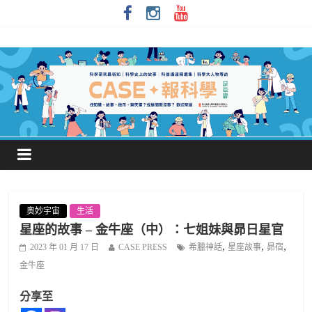
奧妙宇宙
生活
星座的故事 – 金牛座（中）：七姐妹與昴日星官
,
,
,
2023 年 01 月 17 日
CASE PRESS
希臘神話
星座故事
昴宿
金牛座
分享至