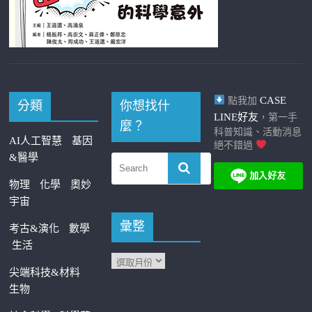
CASE
點我加
分類
你想找什
LINE好友
，第一手
麼？
科普知識、活動消息
AI人工智慧
基因
絕不錯過
&醫學
物理
化學
奧妙
宇宙
彙整
考古&演化
數學
生活
尖端科技&材料
生物