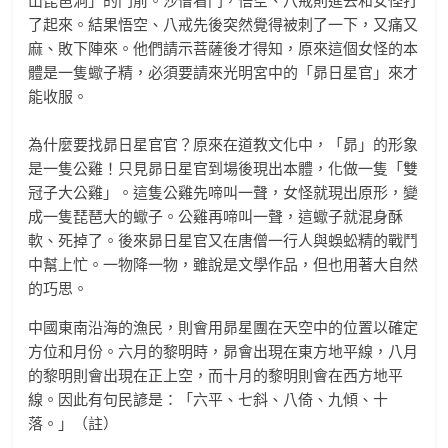
山琵琶洞」的門前。沙僧看門，悟空、八戒則進去和女怪打
了起來。結果悟空、八戒先後突然覺得被刺了一下，又痛又
麻、敗下陣來。他們請示菩薩後才得知，原來這個女怪的本
體是一隻蠍子精，必須要請來光明宮中的「昴日星官」來才
能收服。
為什麼要找昴日星官官？原來在道教文化中，「昴」的形象
是一隻公雞！只見昴日星官到場後現出本體，化做一隻「雙
冠子大公雞」。這隻公雞先啼叫一聲，女怪就現出原形，變
成一隻琵琶大的蠍子。公雞再啼叫一聲，這蠍子就混身酥
軟、死掉了。後來昴日星官又在唐僧一行人與蜈蚣精的戰鬥
中幫上忙。一物降一物，雖說是文學作品，但也用著大自然
的巧思。
中國東南沿海的漁民，則會用昴星團在天空中的位置以確定
方位和月份。六月的黎明時，昴會出現在東方地平線，八月
的黎明則會出現在正上空，而十月的黎明則會在西方地平
線。因此有句民諺是：「六平、七斜、八倚、九傾、十
落。」（註）