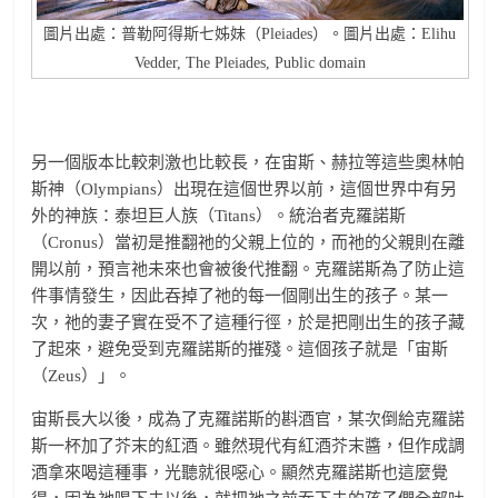
圖片出處：普勒阿得斯七姊妹（Pleiades）。圖片出處：Elihu
Vedder, The Pleiades, Public domain
另一個版本比較刺激也比較長，在宙斯、赫拉等這些奧林帕
斯神（Olympians）出現在這個世界以前，這個世界中有另
外的神族：泰坦巨人族（Titans）。統治者克羅諾斯
（Cronus）當初是推翻祂的父親上位的，而祂的父親則在離
開以前，預言祂未來也會被後代推翻。克羅諾斯為了防止這
件事情發生，因此吞掉了祂的每一個剛出生的孩子。某一
次，祂的妻子實在受不了這種行徑，於是把剛出生的孩子藏
了起來，避免受到克羅諾斯的摧殘。這個孩子就是「宙斯
（Zeus）」。
宙斯長大以後，成為了克羅諾斯的斟酒官，某次倒給克羅諾
斯一杯加了芥末的紅酒。雖然現代有紅酒芥末醬，但作成調
酒拿來喝這種事，光聽就很噁心。顯然克羅諾斯也這麼覺