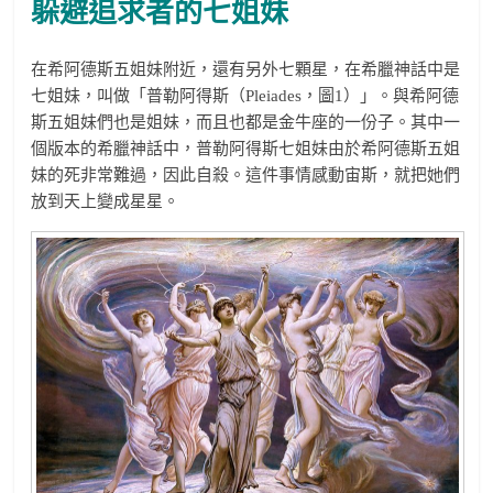
躲避追求者的七姐妹
在希阿德斯五姐妹附近，還有另外七顆星，在希臘神話中是
七姐妹，叫做「普勒阿得斯（Pleiades，圖1）」。與希阿德
斯五姐妹們也是姐妹，而且也都是金牛座的一份子。其中一
個版本的希臘神話中，普勒阿得斯七姐妹由於希阿德斯五姐
妹的死非常難過，因此自殺。這件事情感動宙斯，就把她們
放到天上變成星星。