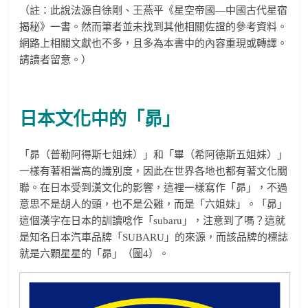
（註：此說法源自徐剛、王燕平《星空帝國—中國古代星宿
揭秘》一書。然而筆者並未找到其他相關佐證的參考資料。
網路上相關文獻也不多，且多為本書中的內容重現或轉譯。
請讀者留意。）
日本文化中的「昴」
「昴（普勒阿得斯七姐妹）」和「畢（希阿德斯五姐妹）」
一樣有著相當高的識別度，因此在世界各地也都有著文化關
聯。在日本受到漢文化的影響，這裡一樣寫作「昴」，不過
意思不是胡人的頭，也不是公雞，而是「六姐妹」。「昴」
這個漢字在日本的訓讀唸作「subaru」，注意到了嗎？這就
是知名日本汽車品牌「SUBARU」的來源，而該品牌的標誌
就是六顆星星的「昴」（圖4）。