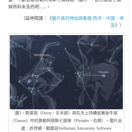
妹所料未及的吧......。
（延伸閱讀：《
獵戶座的神話與象徵:西洋、中國、埃
及
》）
圖3、歐萊翁（Orion，左半部）與在天上持續追著金牛座
（Taurus）中的普勒阿得斯七姐妹（Pleiades，右側）。圖片出
處：許世穎，截圖自Stellarium Astronomy Software