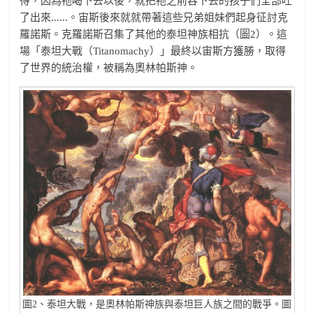
得，因為祂喝下去以後，就把祂之前吞下去的孩子們全部吐
了出來......。宙斯後來就就帶著這些兄弟姐妹們起身征討克
羅諾斯。克羅諾斯召集了其他的泰坦神族相抗（圖2）。這
場「泰坦大戰（Titanomachy）」最終以宙斯方獲勝，取得
了世界的統治權，被稱為奧林帕斯神。
圖2、泰坦大戰，是奧林帕斯神族與泰坦巨人族之間的戰爭。圖