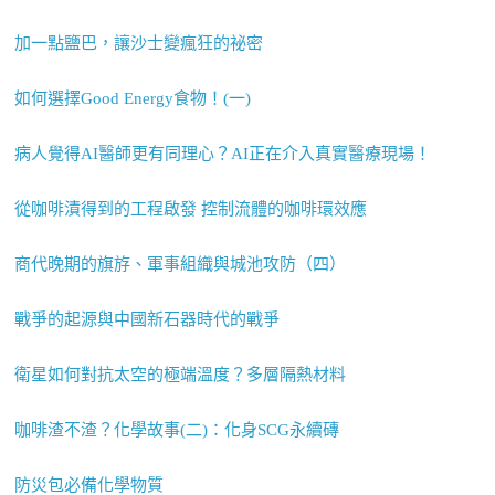
加一點鹽巴，讓沙士變瘋狂的祕密
如何選擇Good Energy食物！(一)
病人覺得AI醫師更有同理心？AI正在介入真實醫療現場！
從咖啡漬得到的工程啟發 控制流體的咖啡環效應
商代晚期的旗斿、軍事組織與城池攻防（四）
戰爭的起源與中國新石器時代的戰爭
衛星如何對抗太空的極端溫度？多層隔熱材料
咖啡渣不渣？化學故事(二)：化身SCG永續磚
防災包必備化學物質