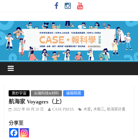
奧妙宇宙
尖端科技&材料
編輯精選
航海家 Voyagers（上）
,
,
2022 年 09 月 20 日
CASE PRESS
木星
木衛三
航海家計畫
分享至