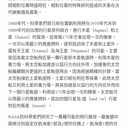
間相對位置時遠時近，相對位置的特殊排列造成的天象在古
代被解讀為異象。
1960年代，科學家們就已經在籌劃利用將在1970年代末到
1980年代初出現的行星排列組合，進行木星（Jupiter）和土
星（Saturn）的探測。這是每175年才會出現一次的機會，
一次可以用最少的推進燃料，達到造訪除了木星和土星外，
還有天王星（Uranus）及海王星（Neptune）的可能。主要
是因為當太空船飛近第一顆行星即木星軌道時，利用木星的
重力塲，將太空船加速並以弧行方向往外甩，加速後的太空
船繼續朝向更遠的土星軌道飛去，因為經過精確的計算，當
太空船接近土星軌道時，土星已經在附近等候著，此時太空
船又利用土星的重力塲，將其加速並以弧行的方向往外甩向
下一個行星軌道。利用這175年出現一次的機會，太空船可
以用最少的推進燃料，造訪四個行星及/或（and / or）行星
附近的衞星（moon）。
NASA的科學家們研究了一萬種可能的飛行路徑，最後選中
兩條分別設定在航海家1號及2號的任務上。航海家1號的任