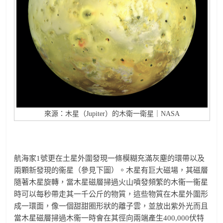
來源：木星（Jupiter）的木衛一衛星｜NASA
航海家1號更在土星外圍發現一條模糊充滿灰塵的環帶以及
兩顆新發現的衞星（參見下圖）。木星有巨大磁場，其磁層
隨著木星旋轉，當木星磁層掃過火山噴發頻繁的木衞一衞星
時可以每秒帶走其一千公斤的物質，這些物質在木星外圍形
成一環面，像一個甜甜圈形狀的離子雲，並放出紫外光而且
當木星磁層掃過木衞一時會在其徑向兩端產生400,000伏特