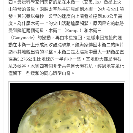
四。最讓科學家們驚奇的是在木衞一（艾奥, Io）衛星上火
山噴發的景象，兩艘太空船共同見証到木衞一的九次火山噴
發，其岩漿以每秒一公里的速度向上噴發並達到300公里高
度。為什麼木衞一上的火山活動這麼頻繁，原因是它的軌跡
受到隣近兩個衛星，木衛二（Europa）和木衛三
（Ganymede）的擾動，再由木星拉回，這樣來回拉扯的運
動在木衛一上形成潮汐鼓漲現象。航海家傳回木衞二的照片
顯示其地貌出奇的平整。木衞三是太陽系中最大一顆衞星直
徑為5,276公里比地球的一半再小一些，其地形大都是隕石
坑及峽谷。木衞四有個非常古老巨大隕石坑，經過地質風化
僅留下一些緩和的同心環型山脊。