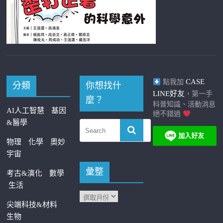
CASE
點我加
分類
你想找什
LINE好友
，第一手
麼？
科普知識、活動消息
AI人工智慧
基因
絕不錯過
&醫學
物理
化學
奧妙
宇宙
彙整
考古&演化
數學
生活
尖端科技&材料
生物