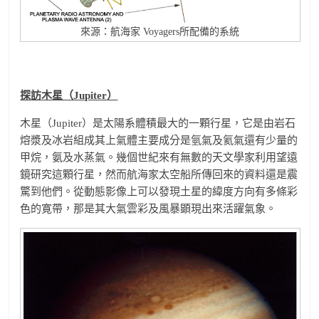
來源：航海家 Voyagers所配備的系統
探訪木星（Jupiter
）
木星（Jupiter）是太陽系體積最大的一顆行星，它是由岩石
熔漿及冰岩組成其上氣體主要成分是氫氣及氦氣還有少量的
甲烷，氨及水蒸氣。幾個世紀來有無數的天文學家利用望遠
鏡研究這顆行星，然而航海家太空船所傳回來的資料還是震
驚到他們。從動態影像上可以發現土星的緯度方向有多條彩
色的寛帶，那是其大氣雲彩及風暴顕現出來活躍氣象。