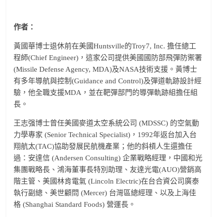
作者：
黃國華博士退休前在美國Huntsville的Troy7, Inc. 擔任總工
程師(Chief Engineer)，這家公司提供美國國防部飛彈防禦署
(Missile Defense Agency, MDA)及NASA技術支援。黃博士
有多年導航與控制(Guidance and Control)及彈道軌跡設計經
驗，他全職支援MDA，並在靶彈部門的導彈軌跡組擔任組
長。
王志强博士曾任美國麥道太空系統公司 (MDSSC) 的空氣動
力學專家 (Senior Technical Specialist)，1992年返台加入台
翔航太(TAC)協助發展民航機產業；他的斜槓人生還擔任
過：安達信 (Andersen Consulting) 企業戰略經理，中國和光
集團戰略長、鴻海董事長特別助理、友達光電(AUO)營銷高
階主管、美國林肯電氣 (Lincoln Electric)在台合資公司廣泰
執行副總、美世顧問 (Mercer) 台灣區總經理、以及上海佳
格 (Shanghai Standard Foods) 營運長。