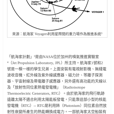
3
來源：航海家 Voyagers利用星際間的重力場作為推進系統
3
「航海家計劃」
是由NASA位於加州的噴氣推進實驗室
4
（Jet Propulsion Laboratory, JPL）所主持。航海家1號和2
號是一模一樣的孿生兄弟，上面安裝有電視射影機、無綫電
波收音機、紅外線及紫外線感應器、磁力計、等離子探測
器、宇宙射線及帶電離子感應器，另外還有高功能的天線以
及「放射性同位素熱電發電機」（Radioisotope
Thermoelectric Generators, RTG）。由於航海家的飛行軌跡
遠離太陽不適合利用太陽能板發電，只能靠這部小型的核能
發電機（RTG）-- RTG是利用鈽（Plutonium）同位素自然放
射性衰變所產生的熱能轉換成電力。一部航海家太空船裝有