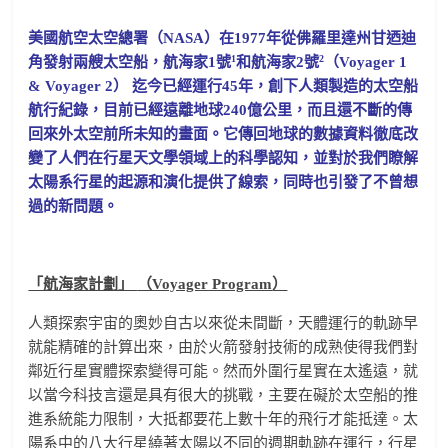
美國航空太空總署（NASA）在1977年從佛羅里達州甘迺迪
1
2
角發射兩艘太空船，航海家1號
和航海家2號
（Voyager 1
& Voyager 2） 迄今已經運行45年，創下人類製造的太空船
航行紀錄，目前已經遠離地球240億公里，而且還不斷的傳
回來外太空前所未知的畫面。它傳回地球的數據資料徹底改
變了人們在行星天文學領域上的科學認知，並對於我們瞭解
太陽系行星的起源和演化提供了線索，同時也引發了不曾想
過的新問題。
「航海家計劃」
（Voyager Program
）
人類探索宇宙的奧妙自古以來從未間斷，天體運行的軌跡早
就能精確的計算出來，由於火箭發射技術的成熟使得我們對
鄰近行星實體探索變得可能。然而外圍行星實在太遙遠，就
以當今科技言還是具有很大的挑戰，主要在礙於太空船的推
進系統能力限制，大抵都要花上數十年的飛行才能抵達。太
陽系中的八大行星繞著太陽以不同的週期軌跡在運行，行星