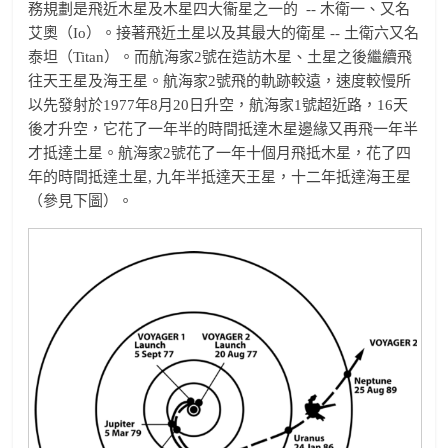
務規劃是飛近木星及木星四大衞星之一的 -- 木衛一、又名
艾奧（Io）。接著飛近土星以及其最大的衛星 -- 土衛六又名
泰坦（Titan）。而航海家2號在造訪木星、土星之後繼續飛
往天王星及海王星。航海家2號飛的軌跡較遠，速度較慢所
以先發射於1977年8月20日升空，航海家1號超近路，16天
後才升空，它花了一年半的時間抵達木星邊緣又再飛一年半
才抵達土星。航海家2號花了一年十個月飛抵木星，花了四
年的時間抵達土星, 九年半抵達天王星，十二年抵達海王星
（參見下圖）。