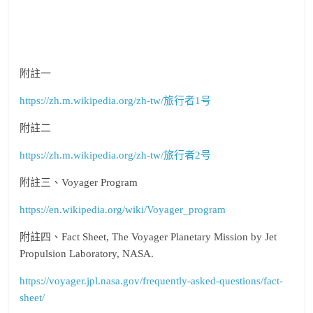
附註一
https://zh.m.wikipedia.org/zh-tw/旅行者1号
附註二
https://zh.m.wikipedia.org/zh-tw/旅行者2号
附註三、Voyager Program
https://en.wikipedia.org/wiki/Voyager_program
附註四、Fact Sheet, The Voyager Planetary Mission by Jet
Propulsion Laboratory, NASA.
https://voyager.jpl.nasa.gov/frequently-asked-questions/fact-
sheet/