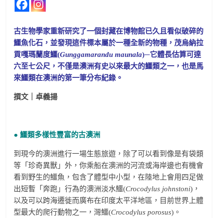
古生物學家重新研究了一個封藏在博物館已久且看似破碎的
鱷魚化石，並發現這件標本屬於一種全新的物種，茂烏納拉
貢嘎瑪蘭度鱷(
Gunggamarandu maunala
)─它體長估算可達
六至七公尺，不僅是澳洲有史以來最大的鱷類之一，也是馬
來鱷類在澳洲的第一筆分布紀錄。
撰文｜卓義揚
● 鱷類多樣性豐富的古澳洲
到現今的澳洲進行一場生態旅遊，除了可以看到像是有袋類
等「珍奇異獸」外，你乘船在澳洲的河流或海岸邊也有機會
看到野生的鱷魚，包含了體型中小型，在陸地上會用四足做
出短暫「奔跑」行為的澳洲淡水鱷(
Crocodylus johnstoni
)，
以及可以跨海遷徙而廣布在印度太平洋地區，目前世界上體
型最大的爬行動物之一，灣鱷(
Crocodylus porosus
)。