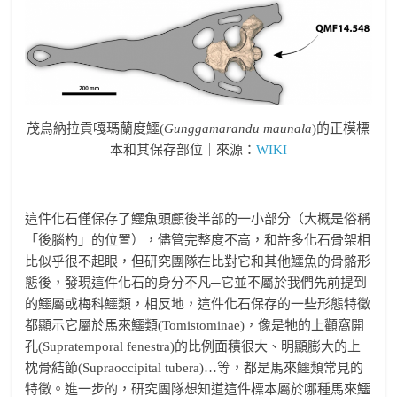
茂烏納拉貢嘎瑪蘭度鱷(
Gunggamarandu maunala
)的正模標
本和其保存部位｜來源：
WIKI
這件化石僅保存了鱷魚頭顱後半部的一小部分（大概是俗稱
「後腦杓」的位置），儘管完整度不高，和許多化石骨架相
比似乎很不起眼，但研究團隊在比對它和其他鱷魚的骨骼形
態後，發現這件化石的身分不凡─它並不屬於我們先前提到
的鱷屬或梅科鱷類，相反地，這件化石保存的一些形態特徵
都顯示它屬於馬來鱷類(Tomistominae)，像是牠的上顴窩開
孔(Supratemporal fenestra)的比例面積很大、明顯膨大的上
枕骨結節(Supraoccipital tubera)…等，都是馬來鱷類常見的
特徵。進一步的，研究團隊想知道這件標本屬於哪種馬來鱷