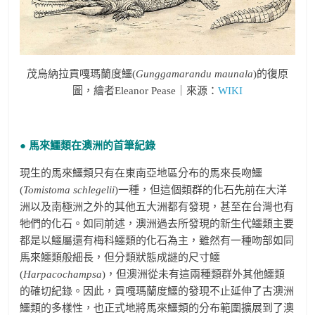
茂烏納拉貢嘎瑪蘭度鱷(
Gunggamarandu maunala
)的復原
圖，繪者Eleanor Pease｜來源：
WIKI
● 馬來鱷類在澳洲的首筆紀錄
現生的馬來鱷類只有在東南亞地區分布的馬來長吻鱷
(
Tomistoma schlegelii
)一種，但這個類群的化石先前在大洋
洲以及南極洲之外的其他五大洲都有發現，甚至在台灣也有
牠們的化石。如同前述，澳洲過去所發現的新生代鱷類主要
都是以鱷屬還有梅科鱷類的化石為主，雖然有一種吻部如同
馬來鱷類般細長，但分類狀態成謎的尺寸鱷
(
Harpacochampsa
)，但澳洲從未有這兩種類群外其他鱷類
的確切紀錄。因此，貢嘎瑪蘭度鱷的發現不止延伸了古澳洲
鱷類的多樣性，也正式地將馬來鱷類的分布範圍擴展到了澳