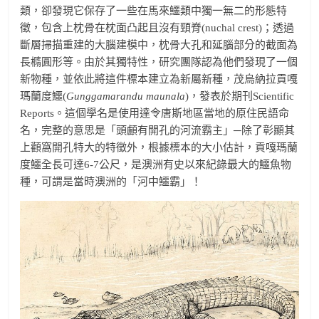
類，卻發現它保存了一些在馬來鱷類中獨一無二的形態特
徵，包含上枕骨在枕面凸起且沒有頸脊(nuchal crest)；透過
斷層掃描重建的大腦建模中，枕骨大孔和延腦部分的截面為
長橢圓形等。由於其獨特性，研究團隊認為他們發現了一個
新物種，並依此將這件標本建立為新屬新種，茂烏納拉貢嘎
瑪蘭度鱷(
Gunggamarandu maunala
)，發表於期刊Scientific
Reports。這個學名是使用達令唐斯地區當地的原住民語命
名，完整的意思是「頭顱有開孔的河流霸主」─除了彰顯其
上顴窩開孔特大的特徵外，根據標本的大小估計，貢嘎瑪蘭
度鱷全長可達6-7公尺，是澳洲有史以來紀錄最大的鱷魚物
種，可謂是當時澳洲的「河中鱷霸」！