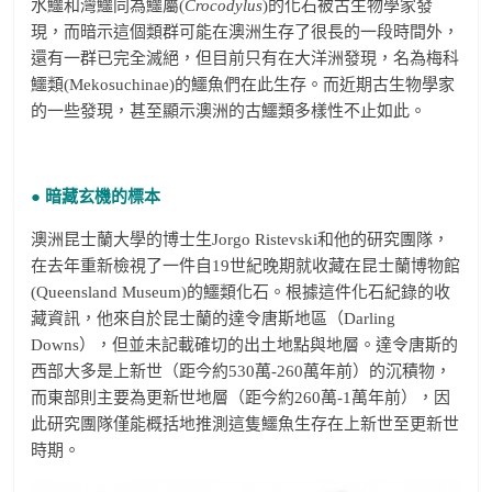
水鱷和灣鱷同為鱷屬(
Crocodylus
)的化石被古生物學家發
現，而暗示這個類群可能在澳洲生存了很長的一段時間外，
還有一群已完全滅絕，但目前只有在大洋洲發現，名為梅科
鱷類(Mekosuchinae)的鱷魚們在此生存。而近期古生物學家
的一些發現，甚至顯示澳洲的古鱷類多樣性不止如此。
● 暗藏玄機的標本
澳洲昆士蘭大學的博士生Jorgo Ristevski和他的研究團隊，
在去年重新檢視了一件自19世紀晚期就收藏在昆士蘭博物館
(Queensland Museum)的鱷類化石。根據這件化石紀錄的收
藏資訊，他來自於昆士蘭的達令唐斯地區（Darling
Downs），但並未記載確切的出土地點與地層。達令唐斯的
西部大多是上新世（距今約530萬-260萬年前）的沉積物，
而東部則主要為更新世地層（距今約260萬-1萬年前），因
此研究團隊僅能概括地推測這隻鱷魚生存在上新世至更新世
時期。