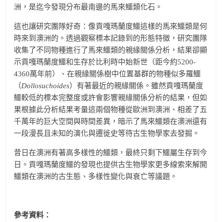
洲，是迄今發現分布最南邊的馬來鱷類化石。
這也讓研究團隊好奇：像貢嘎瑪蘭度鱷這樣的馬來鱷類是何
時來到澳洲的。透過觀察標本記錄到的形態特徵，研究團隊
收集了不同物種進行了馬來鱷類的親緣關係分析，結果卻顯
示貢嘎瑪蘭度鱷和生存於比利時中始新世（距今約5200-
4360萬年前）、在親緣關係樹中位置基群的物種似多羅鱷
（
Dollosuchoides
）有著最近的親緣關係。雖然貢嘎瑪蘭度
鱷較低的標本完整度或許會影響親緣關係分析的結果，但如
果根據此分析結果考量這兩個物種從歐洲到澳洲、相差了五
千萬年的巨大空間與時間差異，暗示了馬來鱷類在澳洲還有
一段漫長且未知的演化與遷徙史等待古生物學家去發掘。
昔日在澳洲有著高多樣性的鱷類，最終只剩下鱷屬生存到今
日。貢嘎瑪蘭度鱷的發現也提供古生物學家更多線索來解開
鱷類在澳洲的古生態、多樣性變化與衰亡等議題。
參考資料：