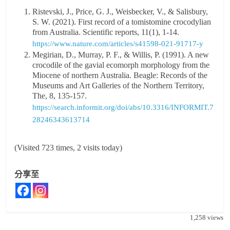
Ristevski, J., Price, G. J., Weisbecker, V., & Salisbury,
S. W. (2021). First record of a tomistomine crocodylian
from Australia. Scientific reports, 11(1), 1-14.
https://www.nature.com/articles/s41598-021-91717-y
Megirian, D., Murray, P. F., & Willis, P. (1991). A new
crocodile of the gavial ecomorph morphology from the
Miocene of northern Australia. Beagle: Records of the
Museums and Art Galleries of the Northern Territory,
The, 8, 135-157.
https://search.informit.org/doi/abs/10.3316/INFORMIT.7
28246343613714
(Visited 723 times, 2 visits today)
分享至
1,258
views