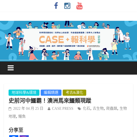
地球科學&環境
編輯精選
考古&演化
史前河中鱷霸！澳洲馬來鱷類現蹤
,
,
,
2022 年 04 月 25 日
CASE PRESS
化石
古生物
爬蟲類
生物
,
地理
鱷魚
分享至