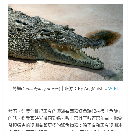
灣鱷(
Crocodylus porosus
)｜來源：By AngMoKio.,
WIKI
然而，如果你覺得現今的澳洲有兩種鱷魚聽起來很「危險」
的話，搭乘著時光機回到過去數十萬甚至數百萬年前，你會
發現遠古的澳洲有著更多的鱷魚物種：除了有和現今澳洲淡