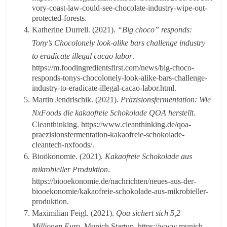
vory-coast-law-could-see-chocolate-industry-wipe-out-
protected-forests.
Katherine Durrell. (2021).
“Big choco” responds:
Tony’s Chocolonely look-alike bars challenge industry
to eradicate illegal cacao labor
.
https://m.foodingredientsfirst.com/news/big-choco-
responds-tonys-chocolonely-look-alike-bars-challenge-
industry-to-eradicate-illegal-cacao-labor.html.
Martin Jendrischik. (2021).
Präzisionsfermentation: Wie
NxFoods die kakaofreie Schokolade QOA herstellt
.
Cleanthinking. https://www.cleanthinking.de/qoa-
praezisionsfermentation-kakaofreie-schokolade-
cleantech-nxfoods/.
Bioökonomie. (2021).
Kakaofreie Schokolade aus
mikrobieller Produktion
.
https://biooekonomie.de/nachrichten/neues-aus-der-
biooekonomie/kakaofreie-schokolade-aus-mikrobieller-
produktion.
Maximilian Feigl. (2021).
Qoa sichert sich 5,2
Millionen Euro
. Munich Startup. https://www.munich-