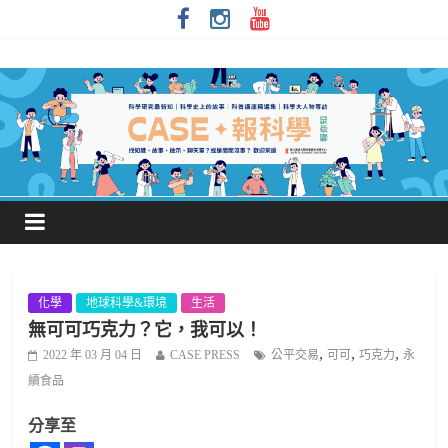
化學
地球科學&環境
生活
無可可巧克力？它，我可以！
,
,
,
2022 年 03 月 04 日
CASE PRESS
公平交易
可可
巧克力
永
續食品
分享至