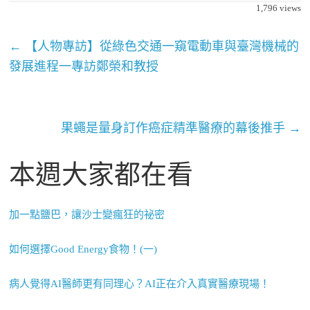
1,796
views
←
【人物專訪】從綠色交通一窺電動車與臺灣機械的
發展進程一專訪鄭榮和教授
果蠅是量身訂作癌症精準醫療的幕後推手
→
本週大家都在看
加一點鹽巴，讓沙士變瘋狂的祕密
如何選擇Good Energy食物！(一)
病人覺得AI醫師更有同理心？AI正在介入真實醫療現場！