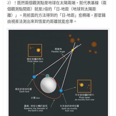
2）！既然兩個觀測點是地球在太陽兩端，就代表基線（兩
個觀測點間距）就是2倍的「日-地距（地球到太陽距
離）」。用前面的方法得到的「日-地距」愈精確，那麼藉
由視差法測出來到恆星的距離就能愈準。