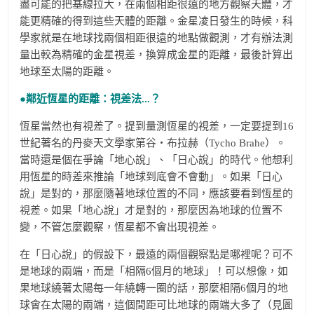
盡可能的把基線拉大，在兩個相距很遠的地方觀察天體，才
能更精確的得到這些天體的距離。金星凌日發生的時候，科
學家就是在地球找兩個相距很遠的地點做觀測，才有辦法測
量出較為精確的金星視差，換算成金星的距離，最後計算出
地球至太陽的距離。
●鄰近恆星的距離：視差法...？
恆星當然也有視差了。提到量測恆星的視差，一定要提到16
世紀著名的丹麥天文學家第谷‧布拉赫（Tycho Brahe）。
當時還是個在爭論「地心說」、「日心說」的時代。他想利
用恆星的時差來推論「地球到底會不會動」。如果「日心
說」是對的，那麼隨著地球位置的不同，應該要看到恆星的
視差。如果「地心說」才是對的，那麼因為地球的位置不
變，不管怎麼觀察，恆星都不會出現視差。
在「日心說」的假設下，最遠的兩個觀察點是哪裡呢？可不
是地球的兩端，而是「相隔6個月的地球」！可以想像，如
果地球繞著太陽每一年繞轉一圈的話，那麼相隔6個月的地
球會在太陽的兩端，這個間距可比地球的兩端大多了（見圖