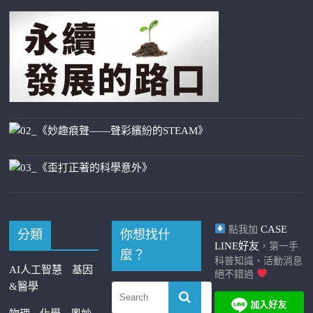
CASE
點我加
分類
你想找什
LINE好友
，第一手
麼？
科普知識、活動消息
AI人工智慧
基因
絕不錯過
&醫學