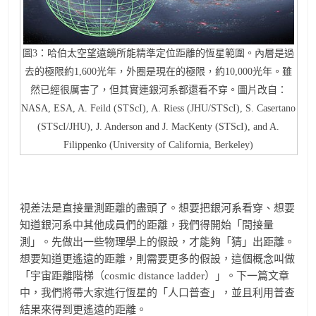
圖3：哈伯太空望遠鏡所能精準定位距離的恆星範圍。內層是過
去的極限約1,600光年，外圈是現在的極限，約10,000光年。雖
然已經很厲害了，但其實連銀河系都還看不穿。圖片改自：
NASA, ESA, A. Feild (STScI), A. Riess (JHU/STScI), S. Casertano
(STScI/JHU), J. Anderson and J. MacKenty (STScI), and A.
Filippenko (University of California, Berkeley)
視差法是直接量測距離的盡頭了。想要把銀河系看穿、想要
知道銀河系中其他成員們的距離，我們得開始「間接量
測」。先做出一些物理學上的假設，才能夠「猜」出距離。
想要知道更遙遠的距離，則需要更多的假設，這個概念叫做
「宇宙距離階梯（cosmic distance ladder）」。下一篇文章
中，我們將帶大家進行恆星的「人口普查」，並且利用普查
結果來得到更遙遠的距離。