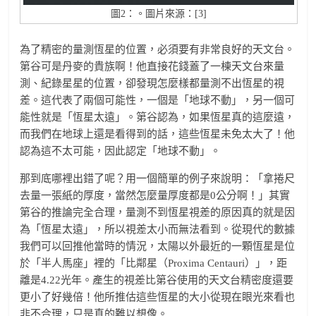
圖2：。圖片來源：[3]
為了精密的量測恆星的位置，必須要有非常良好的天文台。
第谷可是丹麥的貴族啊！他直接花錢蓋了一棟天文台來量
測、紀錄星星的位置，卻發現怎麼樣都量測不出恆星的視
差。這代表了兩個可能性，一個是「地球不動」，另一個可
能性就是「恆星太遠」。第谷認為，如果恆星真的這麼遠，
而我們在地球上還是看得到的話，這些恆星未免太大了！他
認為這不太可能，因此認定「地球不動」。
那到底哪裡出錯了呢？用一個簡單的例子來說明：「拿捲尺
去量一張紙的厚度，當然怎麼量厚度都是0公分啊！」其實
第谷的推論完全合理，量測不到恆星視差的原因真的就是因
為「恆星太遠」，所以視差太小而無法看到。從現代的數據
我們可以回推他當時的情況，太陽以外最近的一顆恆星是位
於「半人馬座」裡的「比鄰星（Proxima Centauri）」，距
離是4.22光年。產生的視差比第谷使用的天文台精密度還要
更小了好幾倍！他所推估這些恆星的大小從現在眼光來看也
非不合理，只是真的難以想像。