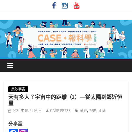
奧妙宇宙
天有多大？宇宙中的距離（2）—從太陽到鄰近恆
星
,
,
2021 年 08 月 03 日
CASE PRESS
第谷
視差
距離
分享至