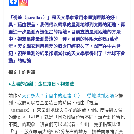
「視差（parallax）」是天文學家常用來量測距離的好工
具。藉由視差，我們得以精準的量測地球到太陽的距離，再
更進一步量測周遭恆星的距離。目前直接量測距離的方法
中，視差是能量測最遠的一種，目前的極限大約是1萬光
年。天文學家利用視差的概念已經很久了。然而在中古世
紀，視差量測的結果卻讓當代的天文學家得出了「地球不會
動」的結論......
撰文｜許世穎
●太陽的距離：金星凌日、視差法
前作＜
天有多大？宇宙中的距離（1）—從地球到太陽
＞提
到，我們可以在金星凌日的時候，藉由「視差
（parallax）」來量測地球與金星的距離，並間接得到太陽
的距離。「視差」就是「因為觀察位置不同，讓看到位置也
不同」的現象。讀者們可以試試看，伸出一隻手指頭比個
「1」、放在眼前大約50公分左右的地方。接著兩眼輪流交