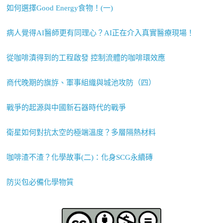
如何選擇Good Energy食物！(一)
病人覺得AI醫師更有同理心？AI正在介入真實醫療現場！
從咖啡漬得到的工程啟發 控制流體的咖啡環效應
商代晚期的旗斿、軍事組織與城池攻防（四）
戰爭的起源與中國新石器時代的戰爭
衛星如何對抗太空的極端溫度？多層隔熱材料
咖啡渣不渣？化學故事(二)：化身SCG永續磚
防災包必備化學物質