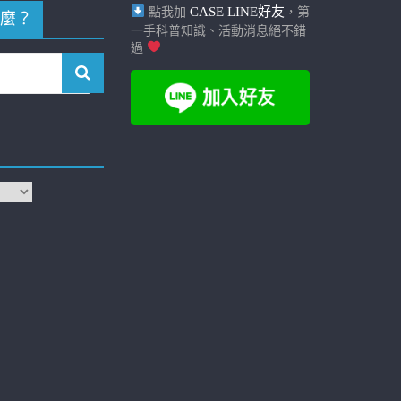
CASE LINE好友
點我加
，第
麼？
一手科普知識、活動消息絕不錯
過