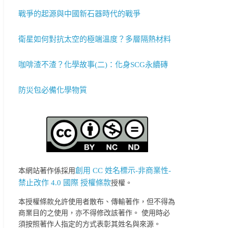
戰爭的起源與中國新石器時代的戰爭
衛星如何對抗太空的極端溫度？多層隔熱材料
咖啡渣不渣？化學故事(二)：化身SCG永續磚
防災包必備化學物質
創用 CC 姓名標示-非商業性-
本網站著作係採用
禁止改作 4.0 國際 授權條款
授權。
本授權條款允許使用者散布、傳輸著作，但不得為
商業目的之使用，亦不得修改該著作。 使用時必
須按照著作人指定的方式表彰其姓名與來源。