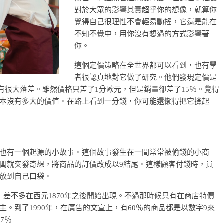
對於大眾的影響其實超乎你的想像，就算你
覺得自己很理性不會輕易動搖，它還是能在
不知不覺中，用你沒有想過的方式影響著
你。
這個定價策略在全世界都可以看到，也有學
者很認真地對它做了研究。他們發現定價是
字上有很大落差。雖然價格只差了1分歐元，但是銷量卻差了15％。覺得
本沒有多大的價值。在路上看到一分錢，你可能還懶得把它撿起
也有一個起源的小故事。這個故事發生在一間常常被偷錢的小商
闆就突發奇想，將商品的訂價改成以9結尾。這樣顧客付錢時，員
放到自己口袋。
差不多在西元1870年之後開始出現。不過那時候只有在商店特價
。到了1990年，在廣告的文宣上，有60％的商品都是以數字9來
7％