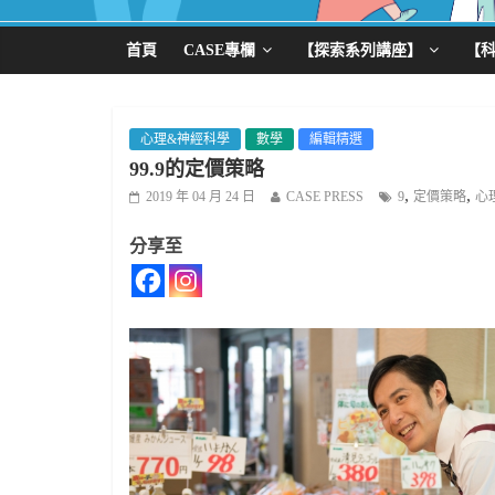
首頁
CASE專欄
【探索系列講座】
【
心理&神經科學
數學
編輯精選
99.9的定價策略
,
,
2019 年 04 月 24 日
CASE PRESS
9
定價策略
心
分享至