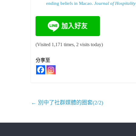
ending beliefs in Macao.
Journal of Hospitali
(Visited 1,171 times, 2 visits today)
分享至
←
別中了社群媒體的圈套(2/2)