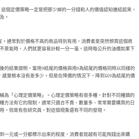
，這個定價策略一定是把那少掉的一分錢和人的價值認知連結起來，
及。
宜。通常對於價格不高的商品特別有用，消費者是突然想買這個商
不景氣時，人們就更容易計較一分一毫。這時每公升的油價如果下
後的結果證明，當用9結尾的價格與用0為結尾的價格同時以同樣的
，感覺根本沒有差多少。但是在降價的情況下，降到以9為結尾的價
稱為「心理定價策略」。心理定價策略有很多種，針對不同種類的
種方法有它的限制，通常只適合不貴、數量多、常常需要購買的日
用。但是有些研究員，對這個現象還有不同的發現。
到一元或一分都標示出來的程度，消費者就越有可能掏錢出來購