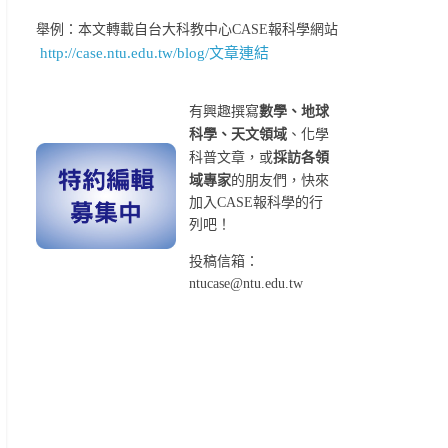
舉例：本文轉載自台大科教中心CASE報科學網站
http://case.ntu.edu.tw/blog/文章連結
有興趣撰寫
數學、地球
科學、天文領域
、化學
科普文章，或
採訪各領
域專家
的朋友們，快來
加入CASE報科學的行
列吧！
投稿信箱：
ntucase@ntu.edu.tw