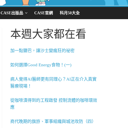
CASE出版品
CASE官網
科月50大全
本週大家都在看
加一點鹽巴，讓沙士變瘋狂的祕密
如何選擇Good Energy食物！(一)
病人覺得AI醫師更有同理心？AI正在介入真實
醫療現場！
從咖啡漬得到的工程啟發 控制流體的咖啡環效
應
商代晚期的旗斿、軍事組織與城池攻防（四）