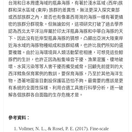
台灣和日本周遭海域的瓶鼻海豚，有著於淺水區域 (西岸)族
群和深水區域 (東岸) 族群的差異性，無法更深入探究東部
或西部族群之內，是否也有像墨西哥灣的海豚一樣有著更縝
密的族群分群現象。但無論如何，這項研究打破了過去學界
認為西北太平洋沿岸屬於印太洋瓶鼻海豚和中華白海豚的天
下、因此沒有近岸型瓶鼻海豚的猜想，凸顯出亞洲大陸東岸
近海水域的海豚物種組成和族群結構，也許比我們所知的還
要複雜。由於沿海環境與人類活動緊密相連，可想見這些鯨
豚們的生計，也許正因為船隻噪音干擾、漁業混獲、棲地破
壞、水質污染等等人害干擾而備受威脅。回顧先前提到的大
西洋鱈魚保育案例的教訓，要保育海豚，乃至於其他海洋生
物，憑著地圖盲目劃設保護區恐怕不夠。最需要的應該是更
有系統的全面性採樣、利用合適工具進行科學分析，逐一破
解各個族群各自面臨的生存危機才是。
參考資料：
Vollmer, N. L., & Rosel, P. E. (2017). Fine-scale