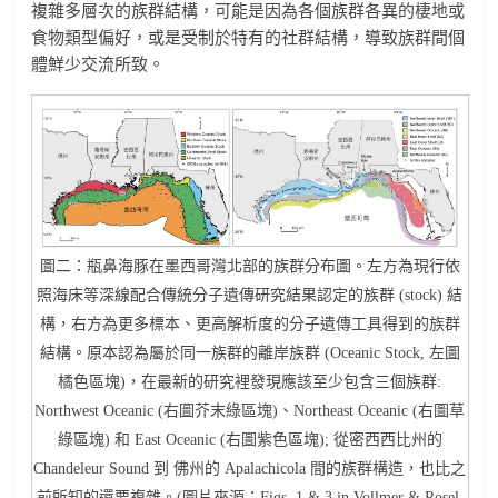
複雜多層次的族群結構，可能是因為各個族群各異的棲地或
食物類型偏好，或是受制於特有的社群結構，導致族群間個
體鮮少交流所致。
圖二：瓶鼻海豚在墨西哥灣北部的族群分布圖。左方為現行依
照海床等深線配合傳統分子遺傳研究結果認定的族群 (stock) 結
構，右方為更多標本、更高解析度的分子遺傳工具得到的族群
結構。原本認為屬於同一族群的離岸族群 (Oceanic Stock, 左圖
橘色區塊)，在最新的研究裡發現應該至少包含三個族群:
Northwest Oceanic (右圖芥末綠區塊)、Northeast Oceanic (右圖草
綠區塊) 和 East Oceanic (右圖紫色區塊); 從密西西比州的
Chandeleur Sound 到 佛州的 Apalachicola 間的族群構造，也比之
前所知的還要複雜。(圖片來源：Figs. 1 & 3 in Vollmer & Rosel.