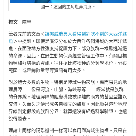
圖一：這回的主角瓶鼻海豚。
撰文｜
陳瑩
筆者先前的文章＜
讓挪威瑞典人看得到卻吃不到的大西洋鱈
魚
＞中提到，即使是廣泛分布於大西洋各個海域的大西洋鱈
魚，在面臨地方性強度捕捉壓力下，部分族群一樣難逃滅絕
的命運。因此，在野生動物保育經營管理工作中，有關目標
物種族群結構的資訊，往往遠比該物種的分類學地位、分布
範圍，或是總數量等等資訊有用太多。
對於絕大多數的生物、特別是陸域生物來說，顯而易見的地
理屏障——像是河流、山脈、海峽等等—— 經常就是族群
的分界線。地理屏障的阻礙導致被隔離的兩方的基因型難以
交流，久而久之便形成各自獨立的族群。因此順著這些地理
界線劃定假設的族群分界，就算還沒有經過科學驗證，也還
說得過去。
理論上同樣的隔離機制一樣可以套用到海域生物裡。只是在