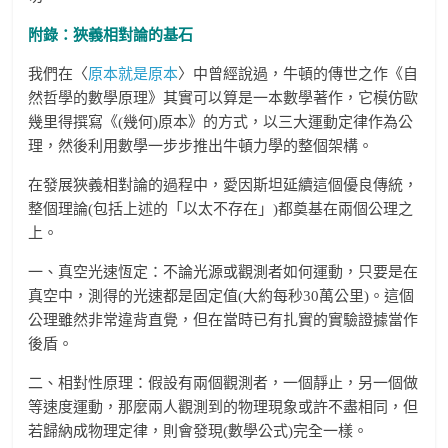
附錄：狹義相對論的基石
我們在〈
原本就是原本
〉中曾經說過，牛頓的傳世之作《自
然哲學的數學原理》其實可以算是一本數學著作，它模仿歐
幾里得撰寫《(幾何)原本》的方式，以三大運動定律作為公
理，然後利用數學一步步推出牛頓力學的整個架構。
在發展狹義相對論的過程中，愛因斯坦延續這個優良傳統，
整個理論(包括上述的「以太不存在」)都奠基在兩個公理之
上。
一、真空光速恆定：不論光源或觀測者如何運動，只要是在
真空中，測得的光速都是固定值(大約每秒30萬公里)。這個
公理雖然非常違背直覺，但在當時已有扎實的實驗證據當作
後盾。
二、相對性原理：假設有兩個觀測者，一個靜止，另一個做
等速度運動，那麼兩人觀測到的物理現象或許不盡相同，但
若歸納成物理定律，則會發現(數學公式)完全一樣。