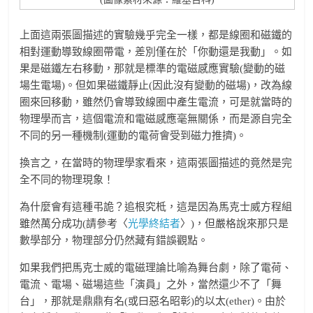
上面這兩張圖描述的實驗幾乎完全一樣，都是線圈和磁鐵的
相對運動導致線圈帶電，差別僅在於「你動還是我動」。如
果是磁鐵左右移動，那就是標準的電磁感應實驗(變動的磁
場生電場)。但如果磁鐵靜止(因此沒有變動的磁場)，改為線
圈來回移動，雖然仍會導致線圈中產生電流，可是就當時的
物理學而言，這個電流和電磁感應毫無關係，而是源自完全
不同的另一種機制(運動的電荷會受到磁力推擠)。
換言之，在當時的物理學家看來，這兩張圖描述的竟然是完
全不同的物理現象！
為什麼會有這種弔詭？追根究柢，這是因為馬克士威方程組
雖然萬分成功(請參考〈
光學終結者
〉)，但嚴格說來那只是
數學部分，物理部分仍然藏有錯誤觀點。
如果我們把馬克士威的電磁理論比喻為舞台劇，除了電荷、
電流、電場、磁場這些「演員」之外，當然還少不了「舞
台」，那就是鼎鼎有名(或曰惡名昭彰)的以太(ether)。由於