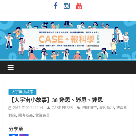
大宇宙小故事
【大宇宙小故事】38 迷思、迷思、迷思
,
,
2017 年 09 月 12 日
CASE PRESS
四維時空
愛因斯坦
狹義相
,
,
對論
閔考斯基
電磁張量
分享至