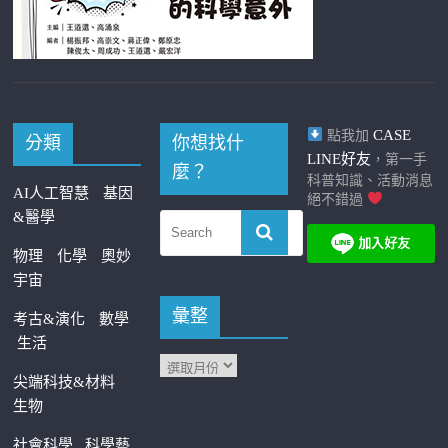
CASE
點我加
分類
你想找什
LINE好友
，第一手
麼？
科普知識、活動消息
AI人工智慧
基因
絕不錯過
&醫學
物理
化學
奧妙
宇宙
彙整
考古&演化
數學
生活
尖端科技&材料
生物
社會科學
科學藝