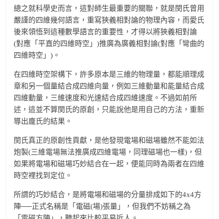
總之就科學史而言，這對師生最重要的關聯，就是閔氏曾用
嚴謹的四維幾何語言，重寫狹義相對論的物理內容，而愛氏
後來領悟到這種數學語言的重要性，才得以將狹義相對論
(對應「平直的四維時空」)推廣為廣義相對論(對應「彎曲的
四維時空」)。
在四維時空架構下，許多原本是三維的物理量，都能順理成
章和另一個量結合成四維向量，例如三維動量和能量結合成
四維動量，三維速度和光速結合成四維速度。不過如前所
述，這並不算閔氏的原創，只能說他是用自己的方法，重新
導出龐氏的結果。
閔氏真正的原創性貢獻，是他發現電場和磁場雖然不能如法
炮製(三維電場無法推廣成四維電場，同理磁場也一樣)，但
如果將電場和磁場巧妙結合在一起，便能同時為兩者在四維
時空裡找到定位。
所謂的巧妙結合，是將電場和磁場的分量排成如下的4x4方
陣──正式名稱是「電磁(場)張量」，但我們不妨稱之為
「電磁方陣」，聽起來比較平易近人。