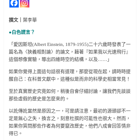
撰文｜
葉李華
●白色謊言？
「愛因斯坦(Albert Einstein, 1879-1955)二十六歲時發表了一
篇名為〈狹義相對論〉的論文，藉著『如果我以光速飛行』
這個想像實驗，導出四維時空的結構，以及……」
如果你覺得上面這句話很有道理，那麼從現在起，請時時提
醒自己：在科普文獻中，這種似是而非的科學史相當常見！
至於真實歷史究竟如何，稍後自會仔細討論，讓我們先談談
那些虛假的歷史是怎麼來的。
以訛傳訛當然是原因之一，可是請注意，最初的源頭卻不一
定是無心之失，換言之，刻意杜撰的可能性也很大。然而，
如果你質問那些作者為何要竄改歷史，他們八成會回答情非
得已。