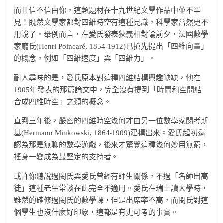
而且信不信由你，這類題材在十九世紀文學作品中並不罕
見！既然文學家都對四維時空有這種見識，科學家當然更不
用說了。舉例而言，在愛氏發表狹義相對論前夕，法國數學
家龐氏(Henri Poincaré, 1854-1912)已搶先提出「四維向量」
的概念，例如「四維速度」與「四維力」。
耐人尋味的是，愛氏原本對這種四維結構興趣缺缺，他在
1905年發表的那篇論文中，完全沒有提到「時間和空間結
合成四維時空」之類的概念。
直到三年後，嚴密的四維時空幾何才由另一位數學家閔考斯
基(Hermann Minkowski, 1864-1909)建構出來。愛氏起初還
認為那是無聊的數學遊戲，後來才驚覺這種幾何妙用無窮，
搖身一變成為最堅定的支持者。
或許你聽說過閔氏與愛氏曾經有師生關係，不過「名師出高
徒」這種老生常談在此完全不適用。愛氏在瑞士讀大學時，
雖然的確修過閔氏的數學課，但是出席率不高，而閔氏對這
個學生也沒什麼好印象，這都是有史可考的事實。