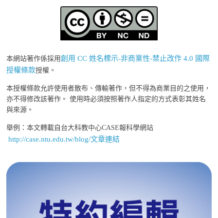
創用 CC 姓名標示-非商業性-禁止改作 4.0 國際
本網站著作係採用
授權條款
授權。
本授權條款允許使用者散布、傳輸著作，但不得為商業目的之使用，
亦不得修改該著作。 使用時必須按照著作人指定的方式表彰其姓名
與來源。
舉例：本文轉載自台大科教中心CASE報科學網站
http://case.ntu.edu.tw/blog/文章連結