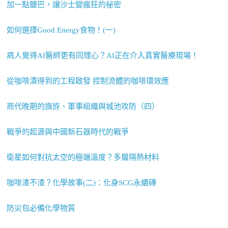
加一點鹽巴，讓沙士變瘋狂的祕密
如何選擇Good Energy食物！(一)
病人覺得AI醫師更有同理心？AI正在介入真實醫療現場！
從咖啡漬得到的工程啟發 控制流體的咖啡環效應
商代晚期的旗斿、軍事組織與城池攻防（四）
戰爭的起源與中國新石器時代的戰爭
衛星如何對抗太空的極端溫度？多層隔熱材料
咖啡渣不渣？化學故事(二)：化身SCG永續磚
防災包必備化學物質