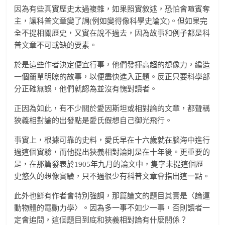
因為有些真實歷史太過複雜，如果照實敘述，恐怕會喧賓奪
主，讓科普文章變了調(例如變得像科學史論文)。但如果完
全不提相關歷史，又實在說不過去，因為故事和例子都是科
普文章不可或缺的要素。
於是這些作者決定便宜行事，他們發揮高超的想像力，編造
一個簡單明瞭的故事，以便盡快進入正題。反正只要科學部
分正確無誤，他們就認為並沒有愧對讀者。
正因為如此，有不少關於愛因斯坦或相對論的文章，都聲稱
狹義相對論的出發點是愛氏假想自己御光飛行。
事實上，根據可靠的史料，愛氏早在十六歲就在腦海中進行
過這個實驗，而他提出狹義相對論則是在十年後。更重要的
是，在那篇發表於1905年九月的論文中，隻字未提這個歷
史悠久的想像實驗，只不過很少有科普文章會指出這一點。
此外也鮮有作者會特別強調，那篇論文的題目其實是〈論運
動物體的電動力學〉。因為多一事不如少一事，否則讀者一
定會追問，這個題目到底和狹義相對論有什麼關係？