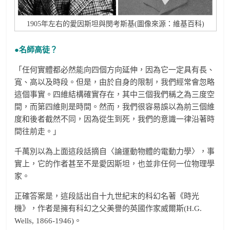
1905年左右的愛因斯坦與閔考斯基(圖像來源：維基百科)
●名師高徒？
「任何實體都必然能向四個方向延伸，因為它一定具有長、
寬、高以及時段。但是，由於自身的限制，我們經常會忽略
這個事實。四維結構確實存在，其中三個我們稱之為三度空
間，而第四維則是時間。然而，我們很容易誤以為前三個維
度和後者截然不同，因為從生到死，我們的意識一律沿著時
間往前走。」
千萬別以為上面這段話摘自〈論運動物體的電動力學〉，事
實上，它的作者甚至不是愛因斯坦，也並非任何一位物理學
家。
正確答案是，這段話出自十九世紀末的科幻名著《時光
機》，作者是擁有科幻之父美譽的英國作家威爾斯(H.G.
Wells, 1866-1946)。