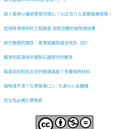
病人覺得AI醫師更有同理心？AI正在介入真實醫療現場！
從咖啡漬得到的工程啟發 控制流體的咖啡環效應
商代晚期的旗斿、軍事組織與城池攻防（四）
戰爭的起源與中國新石器時代的戰爭
衛星如何對抗太空的極端溫度？多層隔熱材料
咖啡渣不渣？化學故事(二)：化身SCG永續磚
防災包必備化學物質