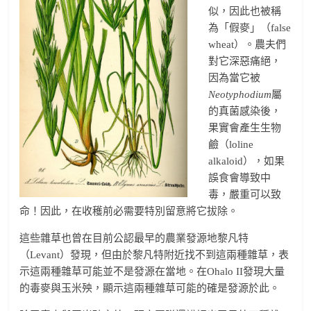
似，因此也被稱
為「假麥」（false
wheat）。農夫們
對它深惡痛絕，
因為當它被
Neotyphodium
屬
的真菌感染後，
果實會產生生物
鹼（loline
alkaloid），如果
誤食會導致中
毒，嚴重可以致
命！因此，在收穫前必需要特別留意將它拔除。
這些雜草也曾在目前公認最早的農業發源地黎凡特
（Levant）發現，但由於黎凡特附近找不到這兩種雜草，表
示這兩種雜草可能並不是發源在當地。在Ohalo II發現大量
的毒麥與玉米殃，顯示這兩種雜草可能的確是發源於此。