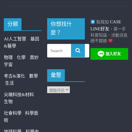
CASE
點我加
分類
你想找什
LINE好友
，第一手
麼？
科普知識、活動消息
AI人工智慧
基因
絕不錯過
&醫學
物理
化學
奧妙
宇宙
彙整
考古&演化
數學
生活
尖端科技&材料
生物
社會科學
科學藝
術
地球科學
科學史