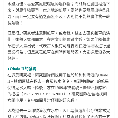
水能力佳、喜愛高氮肥環境的農作物；而能夠在農田裡活下
來、與農作物競爭一席之地的雜草，當然也要發展出這些能
力，而且一定要有過之而無不及，否則便不能與農作物一較
長短囉！
但是很少研究者注意到雜草，或者說，試圖去研究雜草的演
化。雖然大家都同意，在古文明的遺跡附近，如果伴隨著雜
草種子大量出現，代表古人很有可能曾經在這個地區進行過
農業行為；但是究竟雜草在何時何地發源，大家還是沒多大
興趣。
●Ohalo II
的發現
在這篇研究裡，研究團隊們找到了位於加利利海濱的Ohalo
II。這個區域在過去一直都被水淹沒，直到連續幾年的乾旱
使得湖水大幅下降後，才在1989年被發現。歷經六個季節
的挖掘（1989-1991，1998-2001），研究團隊在當地找到
六間小屋，其中四間非常仔細的研究過。
因為過去一直都被淹沒在水中，因此這個遺址保存得非常完
整。在這些小屋中、以及周圍，研究團隊找到了大約有十五