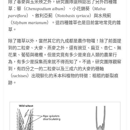
除了毒麥與玉米殃之外，研究團隊還辨認出了另外四種雜
草：藜（
Chenopodium album
）、小花錦葵（
Malva
parviflora
）、敘利亞薊（
Notobasis syriaca
）與水飛薊
（
Silybum marianum
）。這四種雜草也是目前當地常見的雜
草。
除了雜草以外，當然其它的九成都是農作物囉！除了前面提
到的二粒麥、大麥、燕麥之外，還有豌豆、扁豆、杏仁、無
花果、葡萄與橄欖。但是究竟有多少是來自人類的農業行
為，有多少是採集而來就不得而知了。不過，研究團隊觀察
到，有四分之一的二粒麥以及三成六的大麥的穗軸
（rachises）出現馴化的禾本科植物的特徵：粗糙的斷裂痕
跡。