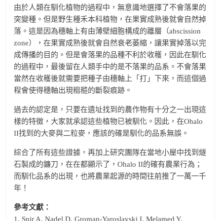
由於人類在馴化植物的過程中，無意識地選擇了不會落果的
突變種。但是野生種禾本科植物，在果實成熟後就會自然掉
落。這是因為穗軸上有由薄壁細胞構成的離層（abscission
zone），在果實成熟後就會自然衰老萎縮，讓果實掉落以完
成傳播的目的。但是會落果的品種不利於收穫，因此在馴化
的過程中，最後留在人類手中的是不落果的品系。不會落果
當然在收穫後就需要把種子由穗軸上「打」下來，而這個過
程會使得穗軸出現粗糙的斷裂痕跡。
過去的認定是，只要在遺址找到的農作物有十分之一出現這
樣的特徵，大家就承認這些植物已被馴化。因此，在Ohalo
II找到的大麥與二粒麥，應該的確是馴化的品系無誤。
綜合了所有這些證據，再加上研究團隊在當地小屋中找到燧
石製成的鐮刀，在在都顯示了，Ohalo II的確有農業行為；
而馴化品系的出現，也將農業起源的時間往前推了一萬一千
年！
參考文獻：
1. Snir A, Nadel D, Groman-Yaroslavski I, Melamed Y,