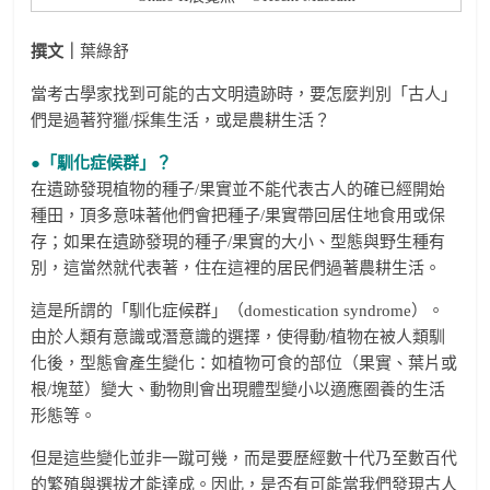
撰文｜
葉綠舒
當考古學家找到可能的古文明遺跡時，要怎麼判別「古人」
們是過著狩獵/採集生活，或是農耕生活？
●「馴化症候群」？
在遺跡發現植物的種子/果實並不能代表古人的確已經開始
種田，頂多意味著他們會把種子/果實帶回居住地食用或保
存；如果在遺跡發現的種子/果實的大小、型態與野生種有
別，這當然就代表著，住在這裡的居民們過著農耕生活。
這是所謂的「馴化症候群」（domestication syndrome）。
由於人類有意識或潛意識的選擇，使得動/植物在被人類馴
化後，型態會產生變化：如植物可食的部位（果實、葉片或
根/塊莖）變大、動物則會出現體型變小以適應圈養的生活
形態等。
但是這些變化並非一蹴可幾，而是要歷經數十代乃至數百代
的繁殖與選拔才能達成。因此，是否有可能當我們發現古人