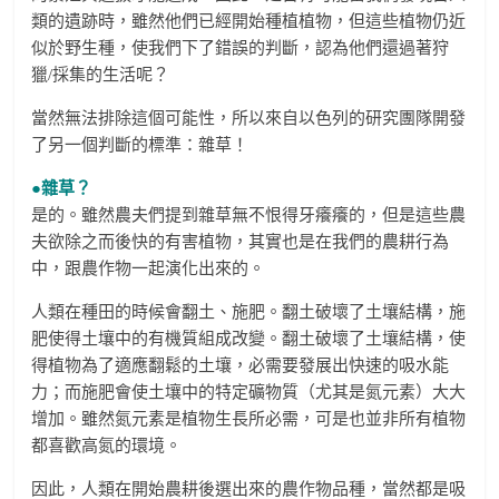
類的遺跡時，雖然他們已經開始種植植物，但這些植物仍近
似於野生種，使我們下了錯誤的判斷，認為他們還過著狩
獵/採集的生活呢？
當然無法排除這個可能性，所以來自以色列的研究團隊開發
了另一個判斷的標準：雜草！
●雜草？
是的。雖然農夫們提到雜草無不恨得牙癢癢的，但是這些農
夫欲除之而後快的有害植物，其實也是在我們的農耕行為
中，跟農作物一起演化出來的。
人類在種田的時候會翻土、施肥。翻土破壞了土壤結構，施
肥使得土壤中的有機質組成改變。翻土破壞了土壤結構，使
得植物為了適應翻鬆的土壤，必需要發展出快速的吸水能
力；而施肥會使土壤中的特定礦物質（尤其是氮元素）大大
增加。雖然氮元素是植物生長所必需，可是也並非所有植物
都喜歡高氮的環境。
因此，人類在開始農耕後選出來的農作物品種，當然都是吸