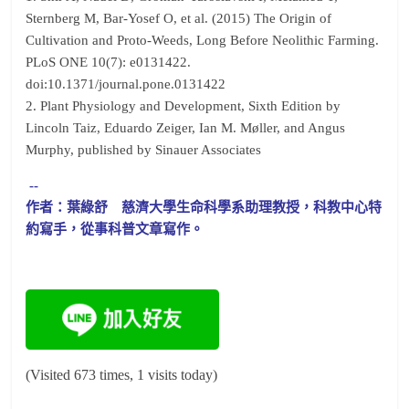
Sternberg M, Bar-Yosef O, et al. (2015) The Origin of
Cultivation and Proto-Weeds, Long Before Neolithic Farming.
PLoS ONE 10(7): e0131422.
doi:10.1371/journal.pone.0131422
2. Plant Physiology and Development, Sixth Edition by
Lincoln Taiz, Eduardo Zeiger, Ian M. Møller, and Angus
Murphy, published by Sinauer Associates
--
作者：葉綠舒 慈濟大學生命科學系助理教授，科教中心特
約寫手，從事科普文章寫作。
(Visited 673 times, 1 visits today)