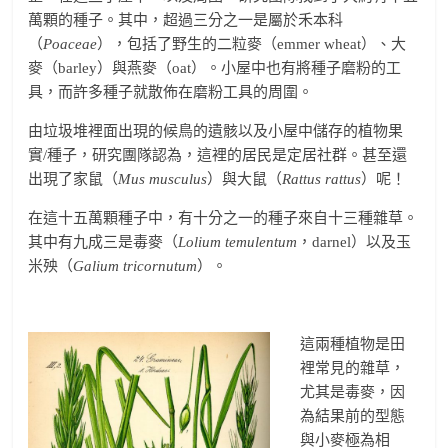
萬顆的種子。其中，超過三分之一是屬於禾本科
（
Poaceae
），包括了野生的二粒麥（emmer wheat）、大
麥（barley）與燕麥（oat）。小屋中也有將種子磨粉的工
具，而許多種子就散佈在磨粉工具的周圍。
由垃圾堆裡面出現的候鳥的遺骸以及小屋中儲存的植物果
實/種子，研究團隊認為，這裡的居民是定居社群。甚至還
出現了家鼠（
Mus musculus
）與大鼠（
Rattus rattus
）呢！
在這十五萬顆種子中，有十分之一的種子來自十三種雜草。
其中有九成三是毒麥（
Lolium temulentum
，darnel）以及玉
米殃（
Galium tricornutum
）。
這兩種植物是田
裡常見的雜草，
尤其是毒麥，因
為結果前的型態
與小麥極為相