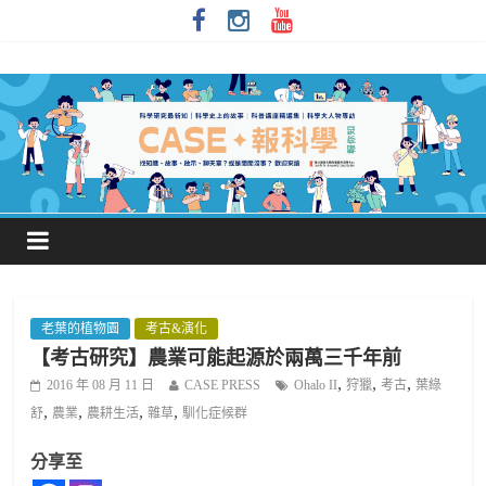
老葉的植物園
考古&演化
【考古研究】農業可能起源於兩萬三千年前
,
,
,
2016 年 08 月 11 日
CASE PRESS
Ohalo II
狩獵
考古
葉綠
,
,
,
,
舒
農業
農耕生活
雜草
馴化症候群
分享至