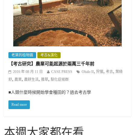
老葉的植物園
考古&演化
【考古研究】農業可能起源於兩萬三千年前
,
,
,
2016 年 08 月 11 日
CASE PRESS
Ohalo II
狩獵
考古
葉綠
,
,
,
,
舒
農業
農耕生活
雜草
馴化症候群
■人類什麼時候開始學會種田的？過去考古學
Read more
本週大家都在看