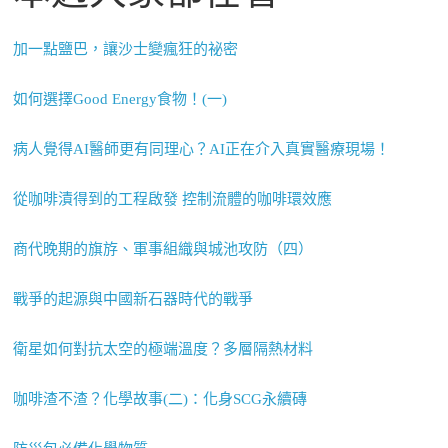
加一點鹽巴，讓沙士變瘋狂的祕密
如何選擇Good Energy食物！(一)
病人覺得AI醫師更有同理心？AI正在介入真實醫療現場！
從咖啡漬得到的工程啟發 控制流體的咖啡環效應
商代晚期的旗斿、軍事組織與城池攻防（四）
戰爭的起源與中國新石器時代的戰爭
衛星如何對抗太空的極端溫度？多層隔熱材料
咖啡渣不渣？化學故事(二)：化身SCG永續磚