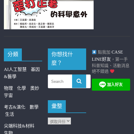
CASE
點我加
分類
你想找什
LINE好友
，第一手
麼？
科普知識、活動消息
AI人工智慧
基因
絕不錯過
&醫學
物理
化學
奧妙
宇宙
彙整
考古&演化
數學
生活
尖端科技&材料
生物