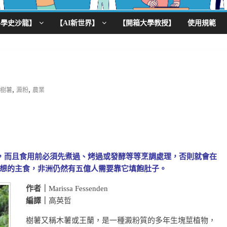
科學史沙龍】
【AI新世界】
【開箱大學教授】
使用規範
,
,
樹薯
澱粉
農業
，而且食用前必須先煮過、烤過或發酵等等烹調處理，否則就會在
想的主食，非洲仍然有五億人需要靠它填飽肚子。
作者｜
Marissa Fessenden
編譯｜
高英哲
樹薯又稱木薯或王蘭，是一種澱粉質的多年生塊莖植物，