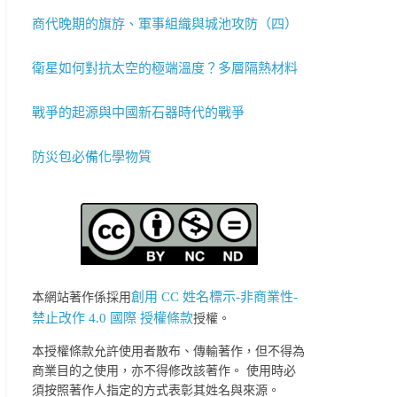
商代晚期的旗斿、軍事組織與城池攻防（四）
衛星如何對抗太空的極端溫度？多層隔熱材料
戰爭的起源與中國新石器時代的戰爭
防災包必備化學物質
創用 CC 姓名標示-非商業性-
本網站著作係採用
禁止改作 4.0 國際 授權條款
授權。
本授權條款允許使用者散布、傳輸著作，但不得為
商業目的之使用，亦不得修改該著作。 使用時必
須按照著作人指定的方式表彰其姓名與來源。