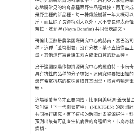
在研究樹薯培育的科學家中，巴西利亞大學遺傳學榮譽教授
心地將常見的培育品種跟野生品種嫁接，再用合成
是野生種的新品種。每一株傳統樹薯一年大概可以生
斤，而且除了長得特別大以外，又不會長得太奇怪
奈拉．波菲姆 (Nayra Bomfim) 共同發表論文。
哥倫比亞熱帶農業國際研究中心的赫南．塞巴洛司 (He
種。這種「蘆筍樹薯」沒有分枝，葉子直接從莖上
量。其他還有富含維生素Ａ或蛋白質的新品種。
烏干達國家農作物資源研究中心的羅伯特．卡烏奇 (Ro
具有抗性的品種的分子標記。這研究得要把田裡的
最有希望抗病的植株會取其基因型，將資料輸進電
種。
這場樹薯革命才正要開始。比爾與美琳達·蓋茨基金會與
項叫做「下一代樹薯育種」 (NEXTGEN) 的
共同進行研究。有了這樣的跨國計畫資源挹注，科
預測出最有可能產生抗病性的育種組合，卡烏奇就
爛額。