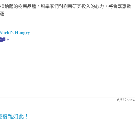
西農夫種植納薩的樹薯品種。科學家們對樹薯研究投入的心力，將會嘉惠數
霾。
 World’s Hungry
編譯。
6,527
view
麼複雜如此！