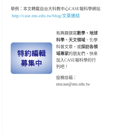
舉例：本文轉載自台大科教中心CASE報科學網站
http://case.ntu.edu.tw/blog/文章連結
有興趣撰寫
數學、地球
科學、天文領域
、化學
科普文章，或
採訪各領
域專家
的朋友們，快來
加入CASE報科學的行
列吧！
投稿信箱：
ntucase@ntu.edu.tw