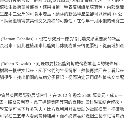
納吉布．納薩 (Nagib Nassar) 大概是最成功的一位，他小
植物生長荷爾蒙催長，結果得到一種表皮組織是培育種，內部組織
產兩三公斤的可食用塊莖，納薩的新品種產量卻可以達到 14 公
。納薩繼續嘗試其他交叉育種的可能性，在今年一月跟他的研究生
rnan Ceballos) ，也在研究另一種長得比農夫頭還要高的新品
長出來，因此種植起來比能夠比傳統樹薯來得更緊密，從而增加產
bert Kawuki) ，則是想要找出能夠對威脅樹薯甚深的褐條病，
樹薯一根根挖起來，記下它們的生長情形，然後再插回去；看起來
腦模型，找出相關的抗病分子標記，從而決定要用哪些植株交叉配
英國國際發展部合作，在 2012 年撥款 2500 萬美元，成立一
跨國計畫，將奈及利亞、烏干達跟美國等國的育種計畫科學家結合起來，
學家便可省下許多功夫，比方說利用計畫贊助的電腦模型，準確地
可以在三五年內看到育種結果，而不必連著好幾個生長季忙得焦頭