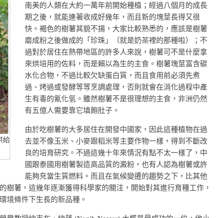
南美的人類在大約一萬年前開始種植；經過八個月的成長
期之後，就能連著收成好幾年，而且新的塊莖長得又很
快。褐色的樹薯其貌不揚，大家比較熟悉的，應該是樹薯
磨成粉之後做成的「珍珠」（就是奶茶裡的那種啦）；不
過對於居住在熱帶地區的許多人來說，樹薯可不是什麼拿
來烘培用的佐料，而是賴以為生的主食。樹薯塊莖富含碳
水化合物，不過比較欠缺蛋白質，而且食用前必須先煮
過、烤過或發酵等等烹調處理，否則就會在消化過程中產
生有毒的氰化氫。雖然樹薯不是很理想的主食，非洲仍然
有五億人需要靠它填飽肚子。
由於吃樹薯的大多居住在開發中國家，因此這種植物在過
供給
去並不像玉米、小麥跟稻米等主要作物一樣，得到不斷改
良的培育研究。
不過這幾十年來情況有點不太一樣了，中
國跟泰國用樹薯製造高品質的澱粉，也有人認為樹薯或許
能夠充當生質燃料。而且在氣候變遷的趨勢之下，比其他
的樹薯，這幾年逐漸獲得科學家的關注，開始對其進行育種工作，
環境條件下生長的新品種。