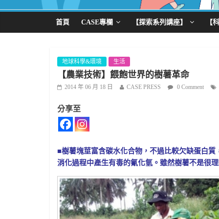
首頁
CASE專欄
【探索系列講座】
【
地球科學&環境
生活
【農業技術】餵飽世界的樹薯革命
2014 年 06 月 18 日
CASE PRESS
0 Comment
分享至
■樹薯塊莖富含碳水化合物，不過比較欠缺蛋白質
消化過程中產生有毒的氰化氫。雖然樹薯不是很理