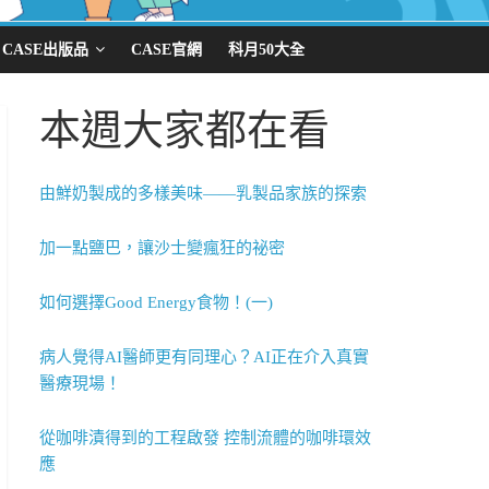
CASE出版品
CASE官網
科月50大全
本週大家都在看
由鮮奶製成的多樣美味——乳製品家族的探索
加一點鹽巴，讓沙士變瘋狂的祕密
如何選擇Good Energy食物！(一)
病人覺得AI醫師更有同理心？AI正在介入真實
醫療現場！
從咖啡漬得到的工程啟發 控制流體的咖啡環效
應