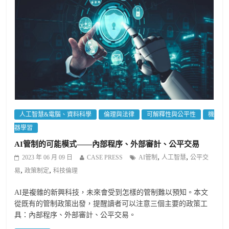
人工智慧&電腦、資料科學
倫理與法律
可解釋性與公平性
機
器學習
AI管制的可能模式——內部程序、外部審計、公平交易
,
,
2023 年 06 月 09 日
CASE PRESS
AI管制
人工智慧
公平交
,
,
易
政策制定
科技倫理
AI是複雜的新興科技，未來會受到怎樣的管制難以預知。本文
從既有的管制政策出發，提醒讀者可以注意三個主要的政策工
具：內部程序、外部審計、公平交易。