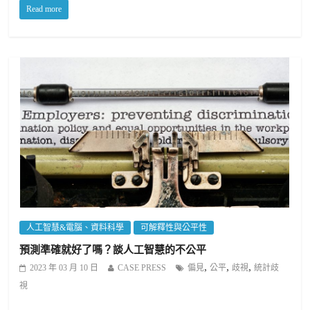
Read more
人工智慧&電腦、資料科學
可解釋性與公平性
預測準確就好了嗎？談人工智慧的不公平
,
,
,
2023 年 03 月 10 日
CASE PRESS
偏見
公平
歧視
統計歧
視