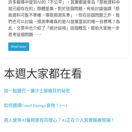
許多報導中提到AI的「不公平」，其實都是來自「原始資料中
就已經存在的」群體差異。對於這個問題，有些討論強調「原
始資料可能不準確，導致預測失準」，但在這個問題之外，我
們也可以討論，預測準確真的是AI發展當前的唯一目標嗎？為
此，文章中也介紹了「統計歧視」這個概念，幫助大家進一步
思考這個問題⋯⋯
Read more
本週大家都在看
加一點鹽巴，讓沙士變瘋狂的祕密
如何選擇Good Energy食物！(一)
病人覺得AI醫師更有同理心？AI正在介入真實醫療現場！