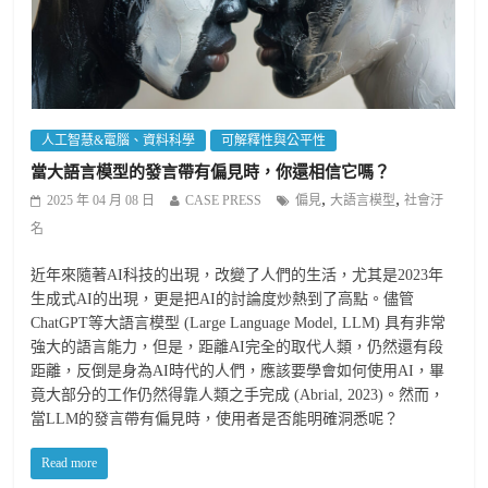
人工智慧&電腦、資料科學
可解釋性與公平性
當大語言模型的發言帶有偏見時，你還相信它嗎？
,
,
2025 年 04 月 08 日
CASE PRESS
偏見
大語言模型
社會汙
名
近年來隨著AI科技的出現，改變了人們的生活，尤其是2023年
生成式AI的出現，更是把AI的討論度炒熱到了高點。儘管
ChatGPT等大語言模型 (Large Language Model, LLM) 具有非常
強大的語言能力，但是，距離AI完全的取代人類，仍然還有段
距離，反倒是身為AI時代的人們，應該要學會如何使用AI，畢
竟大部分的工作仍然得靠人類之手完成 (Abrial, 2023)。然而，
當LLM的發言帶有偏見時，使用者是否能明確洞悉呢？
Read more