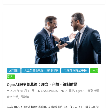
AI管制
人工智慧&電腦、資料科學
可解釋性與公平性
本月
精選
OpenAI肥皂劇幕後：理念、利益、管制前景
,
,
2024 年 01 月 11 日
CASE PRESS
AI管制
OpenAI
樂觀技術
,
資本主義
長期論
有在關心AI領域相關消息的人應該都知道「OpenAI」執行長與