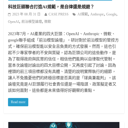
科技巨頭聯合打造AI規範，是自律還是規避？
,
,
,
2023 年 08 月 31 日
CASE PRESS
AI規範
Anthropic
Google
,
,
OpenAI
前沿模型論壇
微軟
2023年7月，AI產業的四大巨頭：OpenAI、Anthropic、微軟、
google聯手組成「前沿模型論壇」，研討對於前沿模型的管控方
式，確保前沿模型能以安全且負責的方式發展。然而，這也引
起不少專家學者的不安與質疑，認為巨頭公司的這些動作，是
為了取得政府與民眾的信任，相信他們能夠以自律取代管制。
當本次論壇討論出的四大目標公開，又再度引起了討論，因為
裡頭的前三項目標都沒有具體、清楚的說明實際執行的細節，
讓人不免擔憂他們的終極目標是否真的是「球員兼裁判」。該
論壇究竟是AI巨頭履行社會責任還是一場陰謀、政策擬定者又
該如何面對，這些都是未來值得好好觀察的重點。
Read more