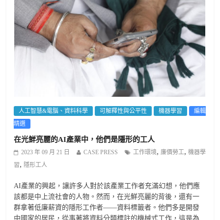
人工智慧&電腦、資料科學
可解釋性與公平性
機器學習
編輯
精選
在光鮮亮麗的AI產業中，他們是隱形的工人
,
,
2023 年 09 月 21 日
CASE PRESS
工作環境
廉價勞工
機器學
,
習
隱形工人
AI產業的興起，讓許多人對於該產業工作者充滿幻想，他們應
該都是中上流社會的人物。然而，在光鮮亮麗的背後，還有一
群拿著低廉薪資的隱形工作者——資料標籤者。他們多是開發
中國家的居民，從事著將資料分類標註的機械式工作，這是為