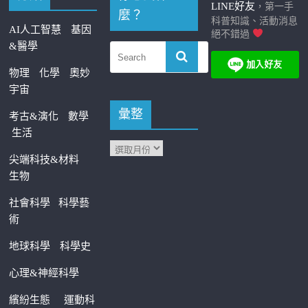
LINE好友
，第一手
麼？
科普知識、活動消息
AI人工智慧
基因
絕不錯過
&醫學
物理
化學
奧妙
宇宙
彙整
考古&演化
數學
生活
尖端科技&材料
生物
社會科學
科學藝
術
地球科學
科學史
心理&神經科學
繽紛生態
運動科