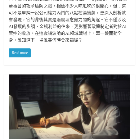
董事會的攻矛盾防之戰，相信不少人吃瓜吃的很開心，但…這
可不是單純一家公司權力內鬥的八點檔連續劇，更深入剖析就
會發現，它的背後其實是兩股理念勢力間的角逐。它不僅涉及
AI發展的步調、金錢利益的往來，更影響著政策制定者對於AI
管控的收放。在這雲譎波詭的AI領域戰場上，牽一髮而動全
身，誰知道下一場風暴何時會來臨呢？
Read more