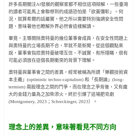
許多長期關注AI發展的觀察家都不相信這項辯解，一些臺灣
的讀者可能馬上會聯想到的成語恐怕是「欲蓋彌彰」。何
況，就算希爾的話屬實，他之所以需要特別強調安全性問
題，意味著他也瞭解外界必然會這樣解讀。
畢竟，主導開除奧特曼的幾位董事會成員，在安全性問題上
與奧特曼的立場長期不合，早就不是新聞。從這個觀點來
說，董事會指控奧特曼破壞互信、不誠實、有所隱瞞，很有
可能必須放在這個長期衝突的背景下理解。
奧特曼與董事會之間的差異，經常被稱為所謂「樂觀技術資
本主義」(optimistic techno-capitalism) 和「長期論」(long-
termism) 兩股理念之間的鬥爭，而在理念之爭背後，又有龐
大的金錢力量為之加柴添火，終於引爆了這場肥皂劇
(Montgomery, 2023；Schreckinger, 2023）。
理念上的差異，意味著看見不同方向