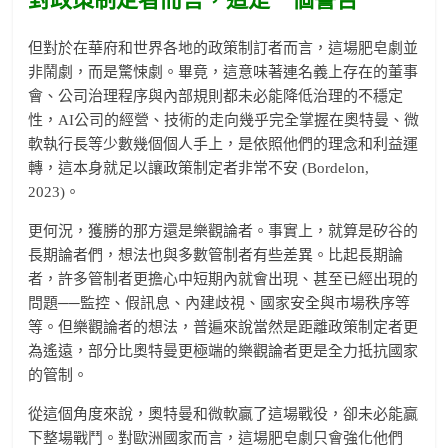
但對於在華府和世界各地的政策制訂者而言，這場肥皂劇並
非鬧劇，而是驚悚劇。畢竟，這意味著連名義上存在的董事
會、公司治理程序與內部規則都未必能降低治理的不穩定
性，AI公司的經營、技術的走向幾乎完全掌握在奧特曼、微
軟執行長等少數幾個個人手上，是依照他們的理念和利益運
轉，這本身就足以讓政策制定者非常不安 (Bordelon,
2023)。
更何況，獲勝的那方還是樂觀論者。事實上，就算是矽谷的
長期論者們，想法也與多數管制者有些差異。比起長期論
者，許多管制者更擔心中短期內就會出現、甚至已經出現的
問題──監控、假訊息、內建歧視、國家安全與市場秩序等
等。但樂觀論者的想法，普遍來說當然是距離政策制定者更
為遙遠，部分比奧特曼更極端的樂觀論者更是全力抵抗國家
的管制。
從這個角度來說，奧特曼和微軟贏了這場戰役，卻未必能贏
下整場戰鬥。對歐洲國家而言，這場肥皂劇只會強化他們