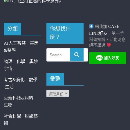
CASE
點我加
分類
你想找什
LINE好友
，第一手
麼？
科普知識、活動消息
AI人工智慧
基因
絕不錯過
&醫學
物理
化學
奧妙
宇宙
彙整
考古&演化
數學
生活
尖端科技&材料
生物
社會科學
科學藝
術