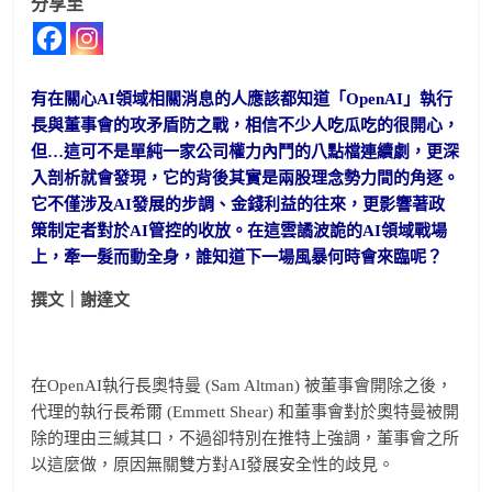
分享至
有在關心AI領域相關消息的人應該都知道「OpenAI」執行
長與董事會的攻矛盾防之戰，相信不少人吃瓜吃的很開心，
但…這可不是單純一家公司權力內鬥的八點檔連續劇，更深
入剖析就會發現，它的背後其實是兩股理念勢力間的角逐。
它不僅涉及AI發展的步調、金錢利益的往來，更影響著政
策制定者對於AI管控的收放。在這雲譎波詭的AI領域戰場
上，牽一髮而動全身，誰知道下一場風暴何時會來臨呢？
撰文｜謝達文
在OpenAI執行長奧特曼 (Sam Altman) 被董事會開除之後，
代理的執行長希爾 (Emmett Shear) 和董事會對於奧特曼被開
除的理由三緘其口，不過卻特別在推特上強調，董事會之所
以這麼做，原因無關雙方對AI發展安全性的歧見。