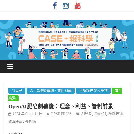
AI管制
人工智慧&電腦、資料科學
可解釋性與公平性
本月
精選
OpenAI肥皂劇幕後：理念、利益、管制前景
,
,
2024 年 01 月 11 日
CASE PRESS
AI管制
OpenAI
樂觀技術
,
資本主義
長期論