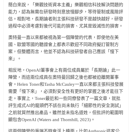
簡白來說，「樂觀技術資本主義」樂觀相信科技解決問題的
能力，認為無需在研發時刻意放慢腳步，等待管制或風險評
估。相對地，長期論者則主張科技研發不是越快越好，研發
過程中必須考慮對後代可能的損害、尤其是毀滅性的損害。
奧特曼一直以來都被視為第一個陣營的代表，即使他在美
國、歐盟等國的聽證會上都表示歡迎不同政府擬訂管制方
案，但整體而言，他並不認為科技研發者自己應該「慢下
來」。
相反地，OpenAI董事會上有兩位成員屬於「長期論」此一
陣營，而這兩位成員在奧特曼回歸之後也都被迫離開董事
會。Helen Toner和Tasha McCauley一直以來都主張科技發展
需要「慢下來」，必須對安全性有更好的掌握之後才能往下
走。事實上，Toner最近和一些同僚發表了一篇文章，就批
評生成式AI的龍頭們不該在尚未執行「細節性的安全測試」
之前就貿然推出產品。雖然並未指名道姓，但批評的範圍明
顯包含OpenAI (Waters and Thornhill, 2023)。
這兩個陣營的爭端不時會浮上檯面，比如Anthropic這家公