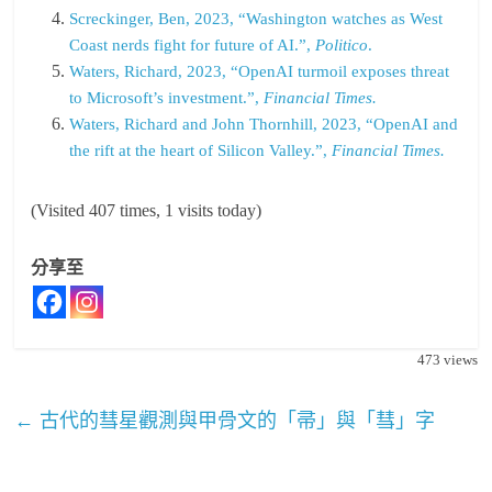
Screckinger, Ben, 2023, “Washington watches as West
Coast nerds fight for future of AI.”,
Politico
.
Waters, Richard, 2023, “OpenAI turmoil exposes threat
to Microsoft’s investment.”,
Financial Times.
Waters, Richard and John Thornhill, 2023, “OpenAI and
the rift at the heart of Silicon Valley.”,
Financial Times.
(Visited 407 times, 1 visits today)
分享至
473
views
←
古代的彗星觀測與甲骨文的「帚」與「彗」字