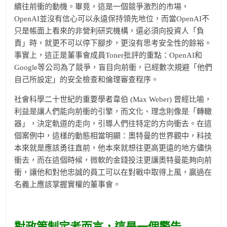
續往前衝的動機。畢竟，這是一個競爭激烈的市場，
OpenAI並沒有信心可以永遠保持領先地位，而當OpenAI不
只是帳面上看來的非營利研究機構，還必須向投資人「負
責」時，就更不可以停下腳步，更沒有思考安全性的餘裕。
事實上，這正是董事會成員Toner批評的重點：OpenAI和
Google等公司為了競爭，盲目向前衝，已經數次規避「他們
自己所設定」的安全檢查和倫理審查程序。
社會科學二十世紀的重要學者韋伯 (Max Weber) 曾經比喻，
利益是讓人們能向前衝的引擎，而文化、理念則像是「轉轍
器」，決定軌道的走向，引導人們往特定的方向衝去。在這
個案例中，這樣的動態相當明顯：奧特曼的世界觀中，科技
本來就是應該勇往直前，他本來就想往更高更遠的地方儘快
衝去，而在這個時候，微軟的金錢投注更讓奧特曼能夠向前
衝，讓他和對他忠誠的員工可以在對戰中取得上風，贏過在
名義上應該掌握實權的董事會。
對政策制定者而言，這是一個警告