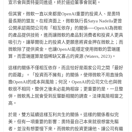
宣示會與奧特曼同進退，終於逼迫董事會就範。
但其實，微軟一直以來都是OpenAI重要的投資人、是奧特
曼長期的盟友。在經濟面上，微軟執行長Satya Nadella更曾
公開承認兩間公司有「相互依存」的關係──OpenAI為微軟
的產品提供技術，進而讓微軟的產品對消費者和投資人更具
吸引力，讓華爾街上的投資人更願意將資金押在微軟上；而
微軟除了提供資金，也讓OpenAI能穩定使用微軟的雲端運
算，而雲端運算是個稀缺又寡占的資源 (Waters, 2023)。
這樣的關係不僅相互依存，而且恰好是兩家公司之間「最好
的距離」。「投資而不擁有」的關係，使得微軟不用直接負
擔OpenAI的成本與風險；何況，OpenAI的公司文化也與微
軟很不相同，整併之後未必能夠相容；更重要的是，一旦整
併，微軟馬上就會受到反壟斷相關的調查，法律風險相當之
高。
於是，雙方延續這樣互利共生的關係。這樣的關係看似完
美，但有一項重要的影響：奧特曼自己本來就很想當先驅
者，並沒有想要慢下來，而微軟的投資更讓他、讓公司有繼