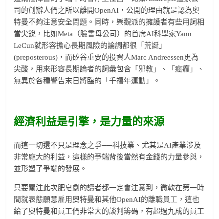
司的創辦人們之所以離開OpenAI，公開的理由就是認為奧
特曼不夠注意安全問題。同時，樂觀派的擁護者有些用詞相
當尖銳，比如Meta（臉書母公司）的首席AI科學家Yann
LeCun就形容擔心長期風險的論調都很「荒誕」
(preposterous)，而矽谷重要的投資人Marc Andreessen更為
尖酸，用來形容長期論者的詞彙包含「邪教」、「瘋癲」、
無異於各種警告末日將臨的「千禧年運動」。
經濟利益是引擎，是力量的來源
而這一切還不只是理念之爭──科技業、尤其是AI產業涉及
非常龐大的利益，這樣的爭端背後當然有金錢的力量參與，
並形塑了爭端的發展。
只要關注此次肥皂劇的讀者都一定會注意到，微軟在第一時
間就表態願意雇用奧特曼和其他OpenAI的離職員工，這也
給了奧特曼和員工們非常大的談判籌碼，有超過九成的員工