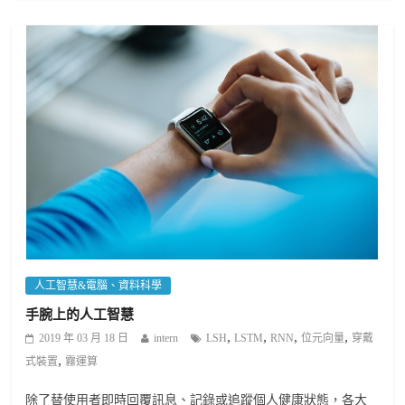
人工智慧&電腦、資料科學
手腕上的人工智慧
,
,
,
,
2019 年 03 月 18 日
intern
LSH
LSTM
RNN
位元向量
穿戴
,
式裝置
霧運算
除了替使用者即時回覆訊息、記錄或追蹤個人健康狀態，各大