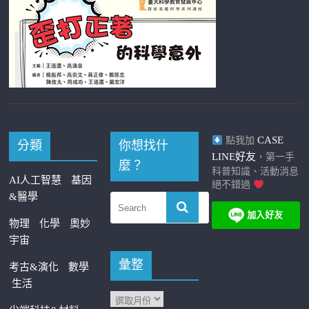
CASE
點我加
分類
你想找什
LINE好友
，第一手
麼？
科普知識、活動消息
AI人工智慧
基因
絕不錯過
&醫學
物理
化學
奧妙
宇宙
彙整
考古&演化
數學
生活