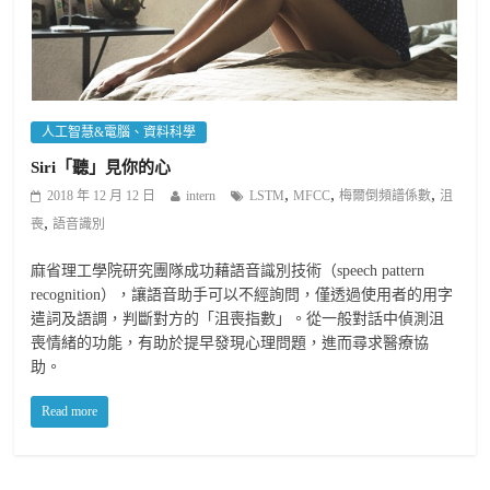
人工智慧&電腦、資料科學
Siri「聽」見你的心
,
,
,
2018 年 12 月 12 日
intern
LSTM
MFCC
梅爾倒頻譜係數
沮
,
喪
語音識別
麻省理工學院研究團隊成功藉語音識別技術（speech pattern
recognition），讓語音助手可以不經詢問，僅透過使用者的用字
遣詞及語調，判斷對方的「沮喪指數」。從一般對話中偵測沮
喪情緒的功能，有助於提早發現心理問題，進而尋求醫療協
助。
Read more