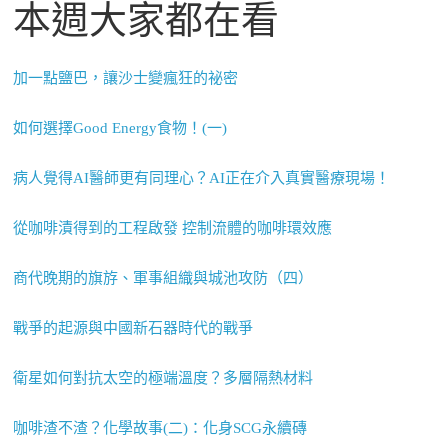
本週大家都在看
加一點鹽巴，讓沙士變瘋狂的祕密
如何選擇Good Energy食物！(一)
病人覺得AI醫師更有同理心？AI正在介入真實醫療現場！
從咖啡漬得到的工程啟發 控制流體的咖啡環效應
商代晚期的旗斿、軍事組織與城池攻防（四）
戰爭的起源與中國新石器時代的戰爭
衛星如何對抗太空的極端溫度？多層隔熱材料
咖啡渣不渣？化學故事(二)：化身SCG永續磚