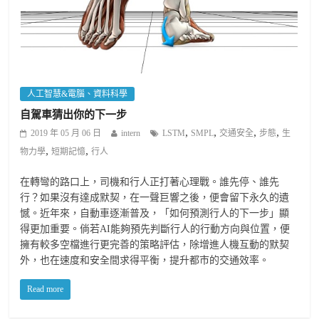
人工智慧&電腦、資料科學
自駕車猜出你的下一步
,
,
,
,
2019 年 05 月 06 日
intern
LSTM
SMPL
交通安全
步態
生
,
,
物力學
短期記憶
行人
在轉彎的路口上，司機和行人正打著心理戰。誰先停、誰先
行？如果沒有達成默契，在一聲巨響之後，便會留下永久的遺
憾。近年來，自動車逐漸普及，「如何預測行人的下一步」顯
得更加重要。倘若AI能夠預先判斷行人的行動方向與位置，便
擁有較多空檔進行更完善的策略評估，除增進人機互動的默契
外，也在速度和安全間求得平衡，提升都市的交通效率。
Read more