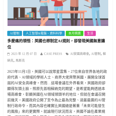
AI管制
人工智慧&電腦、資料科學
本月精選
生活
多麼痛的領悟：英國也想制定AI規則，卻發現美國無意讓
位
,
,
2023 年 12 月 07 日
CASE PRESS
AI安國高峰會
AI管制
蘇
,
納克
馬斯克
2023年11月1日，英國可以說眾星雲集，27位來自世界各地的政
府代表、AI領域的學術人士、商界大佬齊聚英國，展開全球首
屆的AI安全高峰會。然而…這場會議在外界看來，英國政府卻
顯得灰頭土臉，照原先首相蘇納克的期望，是希望能夠透過本
場高峰會，彰顯英國在AI領域領頭羊的地位，但就在會議召開
前幾天，美國政府公開了至今為止最為完整、涵蓋最廣的AI管
制行政命令，而其內容也確實比英國總是著重「未來可能發生
的風險」來的更實際。就論現行狀況而言，英國不論在產業規