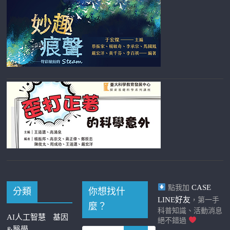
CASE
點我加
分類
你想找什
LINE好友
，第一手
麼？
科普知識、活動消息
AI人工智慧
基因
絕不錯過
&醫學