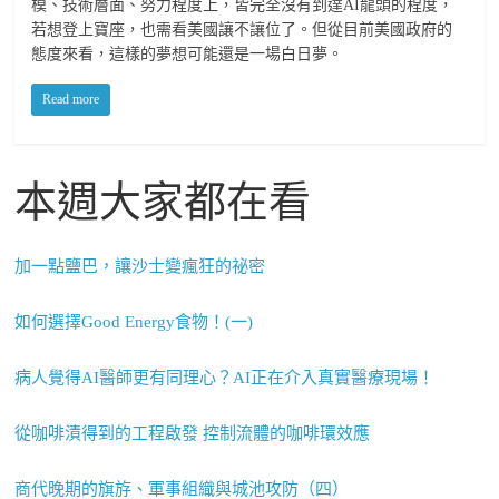
模、技術層面、努力程度上，皆完全沒有到達AI龍頭的程度，
若想登上寶座，也需看美國讓不讓位了。但從目前美國政府的
態度來看，這樣的夢想可能還是一場白日夢。
Read more
本週大家都在看
加一點鹽巴，讓沙士變瘋狂的祕密
如何選擇Good Energy食物！(一)
病人覺得AI醫師更有同理心？AI正在介入真實醫療現場！
從咖啡漬得到的工程啟發 控制流體的咖啡環效應
商代晚期的旗斿、軍事組織與城池攻防（四）