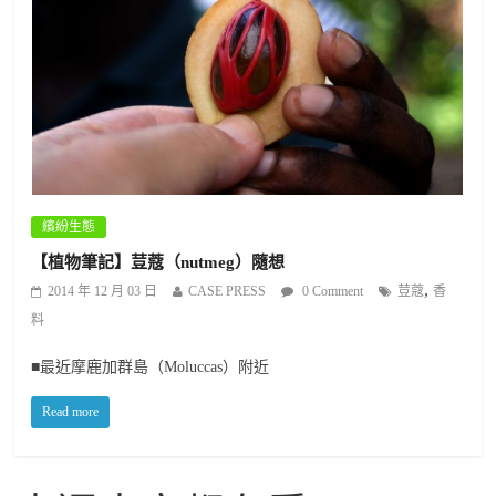
繽紛生態
【植物筆記】荳蔻（nutmeg）隨想
,
2014 年 12 月 03 日
CASE PRESS
0 Comment
荳蔻
香
料
■最近摩鹿加群島（Moluccas）附近
Read more