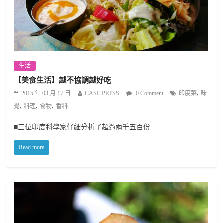
生活
【美食生活】越不協調越好吃
,
2015 年 03 月 17 日
CASE PRESS
0 Comment
印度菜
味
,
,
,
覺
料理
食物
香料
■三位印度科學家仔細分析了超過兩千五百份
Read more