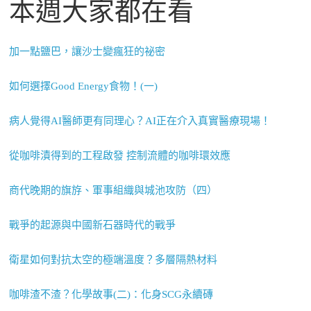
本週大家都在看
加一點鹽巴，讓沙士變瘋狂的祕密
如何選擇Good Energy食物！(一)
病人覺得AI醫師更有同理心？AI正在介入真實醫療現場！
從咖啡漬得到的工程啟發 控制流體的咖啡環效應
商代晚期的旗斿、軍事組織與城池攻防（四）
戰爭的起源與中國新石器時代的戰爭
衛星如何對抗太空的極端溫度？多層隔熱材料
咖啡渣不渣？化學故事(二)：化身SCG永續磚