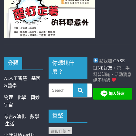
CASE
點我加
分類
你想找什
LINE好友
，第一手
麼？
科普知識、活動消息
AI人工智慧
基因
絕不錯過
&醫學
物理
化學
奧妙
宇宙
彙整
考古&演化
數學
生活
尖端科技&材料