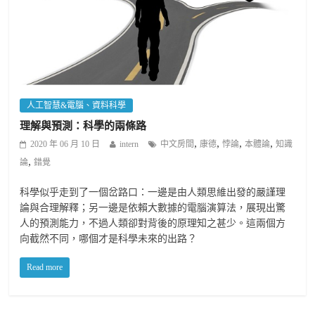
人工智慧&電腦、資料科學
理解與預測：科學的兩條路
,
,
,
,
2020 年 06 月 10 日
intern
中文房間
康德
悖論
本體論
知識
,
論
錯覺
科學似乎走到了一個岔路口：一邊是由人類思維出發的嚴謹理
論與合理解釋；另一邊是依賴大數據的電腦演算法，展現出驚
人的預測能力，不過人類卻對背後的原理知之甚少。這兩個方
向截然不同，哪個才是科學未來的出路？
Read more