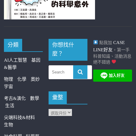
CASE
點我加
分類
你想找什
LINE好友
，第一手
麼？
科普知識、活動消息
AI人工智慧
基因
絕不錯過
&醫學
物理
化學
奧妙
宇宙
彙整
考古&演化
數學
生活
尖端科技&材料
生物