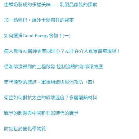
由鮮奶製成的多樣美味——乳製品家族的探索
加一點鹽巴，讓沙士變瘋狂的祕密
如何選擇Good Energy食物！(一)
病人覺得AI醫師更有同理心？AI正在介入真實醫療現場！
從咖啡漬得到的工程啟發 控制流體的咖啡環效應
商代晚期的旗斿、軍事組織與城池攻防（四）
衛星如何對抗太空的極端溫度？多層隔熱材料
戰爭的起源與中國新石器時代的戰爭
防災包必備化學物質