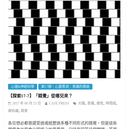
心理&神經科學
第17期：心靈黑洞：意識的奧秘
【探索17-7】「錯覺」從哪兒來？
,
,
,
,
2017 年 06 月 23 日
CASE PRESS
大腦
意識
捷思
時間感
,
謝伯讓
錯覺
各位想必都曾感受過或經歷過多種不同形式的錯覺，但是這些