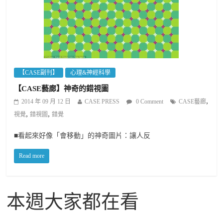
【CASE副刊】
心理&神經科學
【CASE藝廊】神奇的錯視圖
,
2014 年 09 月 12 日
CASE PRESS
0 Comment
CASE藝廊
,
,
視覺
錯視圖
錯覺
■看起來好像「會移動」的神奇圖片：讓人反
Read more
本週大家都在看