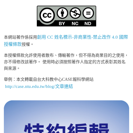
創用 CC 姓名標示-非商業性-禁止改作 4.0 國際
本網站著作係採用
授權條款
授權。
本授權條款允許使用者散布、傳輸著作，但不得為商業目的之使用，
亦不得修改該著作。 使用時必須按照著作人指定的方式表彰其姓名
與來源。
舉例：本文轉載自台大科教中心CASE報科學網站
http://case.ntu.edu.tw/blog/文章連結