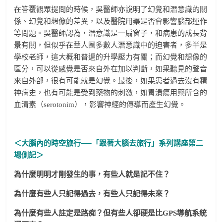
在答覆觀眾提問的時候，吳醫師亦說明了幻覺和潛意識的關
係、幻覺和想像的差異，以及醫院用藥是否會影響腦部運作
等問題。吳醫師認為，潛意識是一扇窗子，和病患的成長背
景有關，但似乎在華人圈多數人潛意識中的迫害者，多半是
學校老師，這大概和普遍的升學壓力有關；而幻覺和想像的
區分，可以從感覺是否來自外在加以判斷，如果聽見的聲音
來自外部，很有可能就是幻覺。最後，如果患者過去沒有精
神病史，也有可能是受到藥物的刺激，如胃潰瘍用藥所含的
血清素（serotonim），影響神經的傳導而產生幻覺。
＜大腦內的時空旅行──「跟著大腦去旅行」系列講座第二
場側記＞
為什麼明明才剛發生的事，有些人就是記不住？
為什麼有些人只記得過去，有些人只記得未來？
為什麼有些人註定是路痴？但有些人卻硬是比GPS導航系統