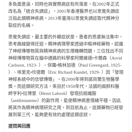
多負面意涵，同時也與實際病症有所落差，在2002年正式
改名為「統合失調症」，2001年香港醫界也以思覺失調症
泛指此類精神疾病，2013年臺灣以思覺失調症取代精神分
裂症的名稱。
思覺失調症，最主要的外顯症狀是，患者的思慮無法集中，
思考路線變得迂迴。精神病理學家透過中樞神經藥物，認識
了神經傳導物質與精神疾病的生理機轉問題，三位找出不同
神經傳導物質在腦中通路的科學家阿爾維德•卡爾森（Arvid
Carlsson, 1923- ）、保羅•格林加德（Paul Greengard, 1925-
）、埃里克•坎德爾（Eric Richard Kandel, 1929- ）因「發現
神經系統中的信號傳導」，在2000年得到諾貝爾生物醫學
獎。而這類研究方法，來自於1950年代，法國的麻醉科醫
師亨利•拉博里（Henri Laborit）發現抗組織胺
（antihistamine）的副作用，能使精神病患情緒平穩，因此
將其作為精神病理研究之用，到目前為止，這類藥物已經發
展到第三代，能夠更有效的處理這類症狀。
提問與回應