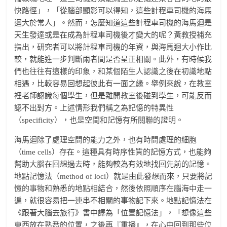
快路徑」，「從腦部顯影可以得知，這些計程車司機的海馬
迴大於常人」。然而，怎麼知道這些計程車司機的海馬迴是
天生發達或是在成為計程車司機後才變大的呢？黃教授補充
指出，研究者可以將計程車司機的年資，與海馬迴大小作比
較，就能進一步判斷兩者間是否呈正相關。此外，有時候我
們也往往有這樣的印象，和某個陌生人認識之後在初識地點
相遇，比較容易回想起彼此有一面之緣。舉例來說，在教室
裡老師認識每個學生，但是離開教室後碰到學生，可能反而
認不出對方。上述情形我們稱之為記憶的特異性
（specificity），也是空間和記憶有所關聯的證明。
海馬迴除了處理空間的能力之外，也有時間處理的細胞
（time cells）存在。這種具有時序性質的記憶方式，也能夠
幫助大腦在回想過去時，能夠較為有效地找回先前的記憶。
地點記憶法（method of loci）就是由此發想而來，只要將記
憶的事物和熟悉的地點相結合，然後依照順序在腦海中走一
遍，就很容易把一連串不相關的事物記下來。地點記憶法在
《跟著大腦去旅行》書中譯為「位置記憶法」，「想像這些
東西放在熟悉的位置，之後再『重播』，在心中回到那些位