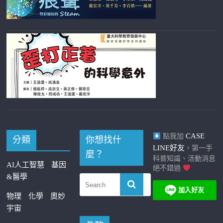
CASE
點我加
分類
你想找什
LINE好友
，第一手
麼？
科普知識、活動消息
AI人工智慧
基因
絕不錯過
&醫學
物理
化學
奧妙
宇宙