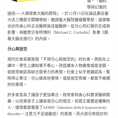
場，「腦科
學與幻覺的
過招──人類探索大腦的歷程」，於12月15日在誠品書店臺
大店三樓藝文閣樓舉辦，邀請臺大醫院腫瘤醫學部、遠東聯
合診所身心科主治醫師吳佳璇醫師，從分心到幻覺的生成與
影響，與聽眾分享柯博利（Michael C. Corballis）新書《跟
著大腦去旅行》的內容。
分心與放空
現代社會其實是個「不得分心與放空的」的社會。例如在上
課中，學生上課如果不專心，改造課本人物畫像或是塗鴉，
就經常被認為缺乏競爭力的表現。社會上似乎普遍認為，暫
時停止專注，分心做其他事情，或是放空思緒，都是不被讚
許的事情。
許多家長為了讓孩子更加專注，經常會到身心科要求醫師開
藥，以改善孩子上課容易分心的情況。但真正需要這種藥的
人，通常都是罹患了ADHD（attention deficit hyperactivity
disorder，注意力不足過動症）的患者，而大部分來就診的