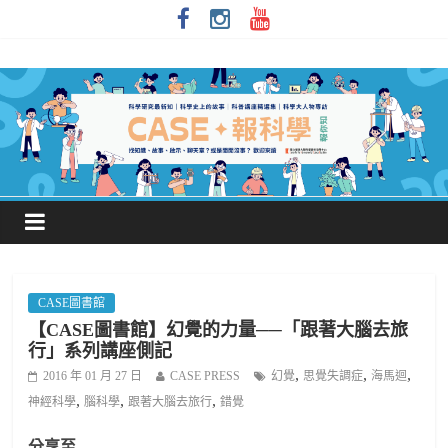
CASE圖書館
【CASE圖書館】幻覺的力量──「跟著大腦去旅
行」系列講座側記
,
,
,
2016 年 01 月 27 日
CASE PRESS
幻覺
思覺失調症
海馬迴
,
,
,
神經科學
腦科學
跟著大腦去旅行
錯覺
分享至