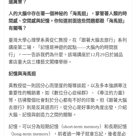
還厲害？
人的大腦中存在著一個神秘的「海馬迴」，掌管著人類的時
間感、空間感與記憶。你知道前面這些問題都跟「海馬迴」
有關嗎？
臺灣大學心理學系黃從仁教授，在「跟著大腦去旅行」系列
講座第二場，「記憶是神遊的起點——大腦內的時間旅
行」，一一告訴我們為什麼。該場講座於12月29日於誠品
書店臺大店三樓藝文閣樓舉辦。
記憶與海馬迴
黃教授從一則因分心而墜崖的報導談起，以及多本強調專注
重要性的暢銷書，如《數位分心症候群》、《專注的力量》
等，彷彿整個社會對於分心都有不好的印象。但《跟著大腦
去旅行》則是反其道而行，從分心是好事的角度出發，介紹
大腦、記憶與創造力之間的關聯。
記憶，可以分為短期記憶（short-term memory）和長期記憶
（long-term memory），前者過一陣子就會忘記，後者是必