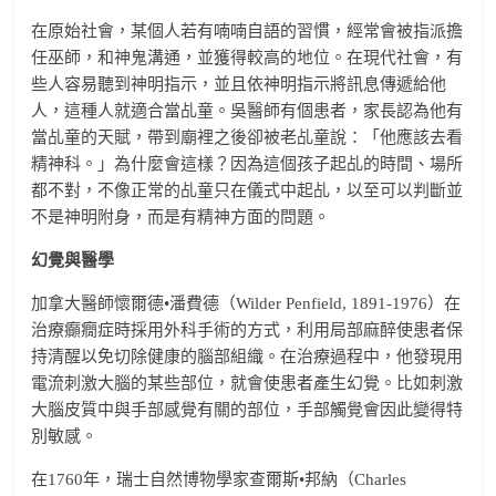
在原始社會，某個人若有喃喃自語的習慣，經常會被指派擔
任巫師，和神鬼溝通，並獲得較高的地位。在現代社會，有
些人容易聽到神明指示，並且依神明指示將訊息傳遞給他
人，這種人就適合當乩童。吳醫師有個患者，家長認為他有
當乩童的天賦，帶到廟裡之後卻被老乩童說：「他應該去看
精神科。」為什麼會這樣？因為這個孩子起乩的時間、場所
都不對，不像正常的乩童只在儀式中起乩，以至可以判斷並
不是神明附身，而是有精神方面的問題。
幻覺與醫學
加拿大醫師懷爾德•潘費德（Wilder Penfield, 1891-1976）在
治療癲癇症時採用外科手術的方式，利用局部麻醉使患者保
持清醒以免切除健康的腦部組織。在治療過程中，他發現用
電流刺激大腦的某些部位，就會使患者產生幻覺。比如刺激
大腦皮質中與手部感覺有關的部位，手部觸覺會因此變得特
別敏感。
在1760年，瑞士自然博物學家查爾斯•邦納（Charles