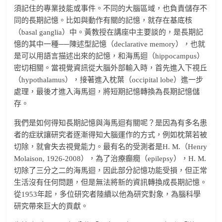
須記住的專業技能或事件。不同的大腦區域，也負責儲存不
同的長期記憶。比如與動作有關的記憶，就存在基底核
（basal ganglia）中。黃教授在講座中主要談的，是長期記
憶的其中一種──陳述型記憶（declarative memory），也就
是可以用語言描述出來的記憶，和海馬迴（hippocampus）
密切相關。當視覺資訊從大腦外部輸入時，首先進入下視丘
（hypothalamus），接著進入枕葉（occipital lobe）進一步
處理，最後才進入海馬迴，將短期記憶轉換為長期記憶儲
存。
我們是如何得知長期記憶與海馬迴有關呢？是因為有多名患
者的症狀讓研究者逐漸得知大腦運作的方式，例如枕葉若被
切除，就會失去視覺能力。最有名的受測者是H. M.（Henry
Molaison, 1926-2008），為了治療癲癇（epilepsy），H. M.
切除了三分之二的海馬迴，因此部分記憶功能受損，但正常
生活沒有任何問題，但是無法將新的資訊轉換成長期記憶。
從1953年起，多位研究者陸續以他為研究對象，為腦科學
研究帶來巨大的貢獻。