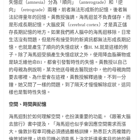
失憶症（amnesia）分為「順向」（anterograde）和「逆
向」（retrograde）兩種，前者無法形成新的記憶，後者無
法記得童年的回憶。黃教授強調，海馬迴並不負責儲存，而
是形成長期記憶，大腦皮質（cerebral cortex）才是真正儲
存長期記憶的地方。如果我們將人腦中的海馬迴移除，日常
生活沒有問題，但是所有接受到的新資訊都無法形成長期記
憶，也就是產生了順向的失憶症狀，像H. M.就是這樣的例
子。除了海馬迴受損產生失憶症狀之外，使用降血脂藥物或
是缺乏維他命B1，都會引發暫時性的失憶。黃教授以自己
的母親為例說明，某次他送母親去醫院途中，他的母親詢問
要去哪裡、為什麼會在這裡，黃教授解釋過後，不到一分
鐘，她又問了一樣的問題，到了隔天才慢慢解除症狀，這同
樣也是暫時性失憶。
空間、時間與記憶
海馬迴對於如何理解空間，也扮演重要的功能。《跟著大腦
去旅行》書中提及，「海馬迴也似乎會因應空間需求而漲
大。倫敦計程車司機必須通過嚴格訓練，熟悉巨大而複雜的
倫敦城地理。這些司機必須能馬上決定抵達乘客目的地的最