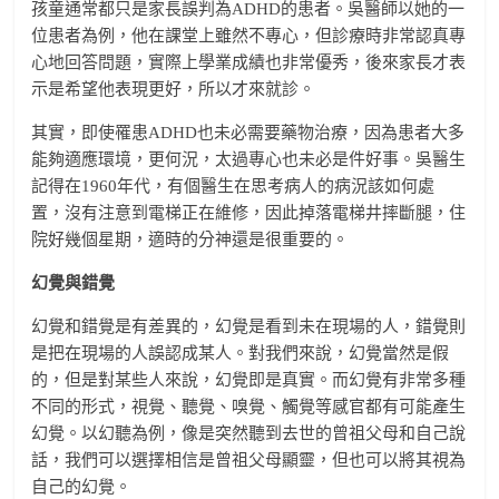
孩童通常都只是家長誤判為ADHD的患者。吳醫師以她的一
位患者為例，他在課堂上雖然不專心，但診療時非常認真專
心地回答問題，實際上學業成績也非常優秀，後來家長才表
示是希望他表現更好，所以才來就診。
其實，即使罹患ADHD也未必需要藥物治療，因為患者大多
能夠適應環境，更何況，太過專心也未必是件好事。吳醫生
記得在1960年代，有個醫生在思考病人的病況該如何處
置，沒有注意到電梯正在維修，因此掉落電梯井摔斷腿，住
院好幾個星期，適時的分神還是很重要的。
幻覺與錯覺
幻覺和錯覺是有差異的，幻覺是看到未在現場的人，錯覺則
是把在現場的人誤認成某人。對我們來說，幻覺當然是假
的，但是對某些人來說，幻覺即是真實。而幻覺有非常多種
不同的形式，視覺、聽覺、嗅覺、觸覺等感官都有可能產生
幻覺。以幻聽為例，像是突然聽到去世的曾祖父母和自己說
話，我們可以選擇相信是曾祖父母顯靈，但也可以將其視為
自己的幻覺。