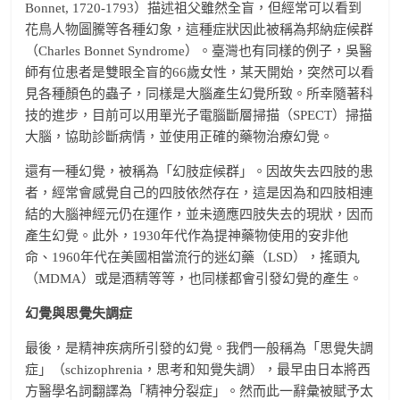
Bonnet, 1720-1793）描述祖父雖然全盲，但經常可以看到
花鳥人物圖騰等各種幻象，這種症狀因此被稱為邦納症候群
（Charles Bonnet Syndrome）。臺灣也有同樣的例子，吳醫
師有位患者是雙眼全盲的66歲女性，某天開始，突然可以看
見各種顏色的蟲子，同樣是大腦產生幻覺所致。所幸隨著科
技的進步，目前可以用單光子電腦斷層掃描（SPECT）掃描
大腦，協助診斷病情，並使用正確的藥物治療幻覺。
還有一種幻覺，被稱為「幻肢症候群」。因故失去四肢的患
者，經常會感覺自己的四肢依然存在，這是因為和四肢相連
結的大腦神經元仍在運作，並未適應四肢失去的現狀，因而
產生幻覺。此外，1930年代作為提神藥物使用的安非他
命、1960年代在美國相當流行的迷幻藥（LSD），搖頭丸
（MDMA）或是酒精等等，也同樣都會引發幻覺的產生。
幻覺與思覺失調症
最後，是精神疾病所引發的幻覺。我們一般稱為「思覺失調
症」（schizophrenia，思考和知覺失調），最早由日本將西
方醫學名詞翻譯為「精神分裂症」。然而此一辭彙被賦予太