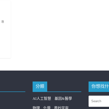
專
分類
你想找什
AI人工智慧
基因&醫學
物理
化學
奧妙宇宙