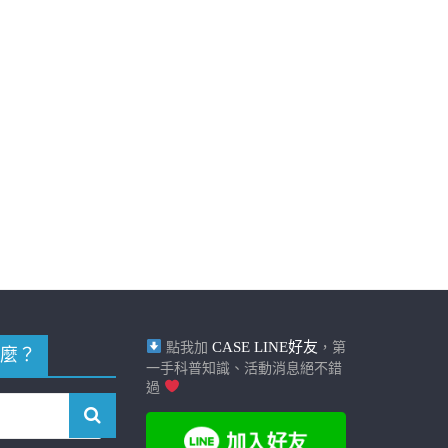
CASE LINE好友
點我加
，第
麼？
一手科普知識、活動消息絕不錯
過