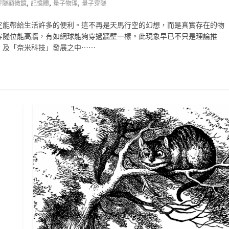
,
,
,
穿隧顯微鏡
記憶體
量子物理
量子穿隧
定能帶給生活許多的便利。這不再是天馬行空的幻想，而是真實存在的物
穿隧位能高牆，有如網球能夠穿過牆壁一樣。此現象早已不只是理論推
」及「奈米科技」發展之中⋯⋯