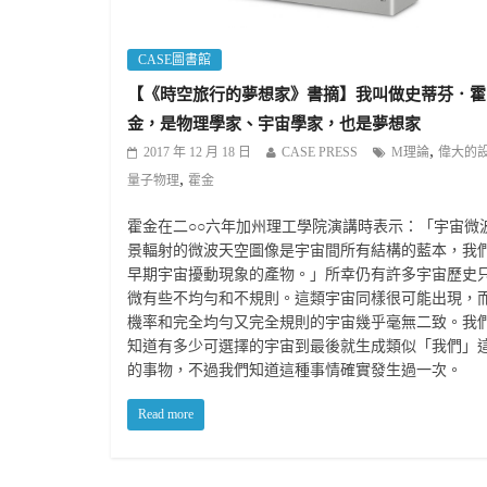
CASE圖書館
【《時空旅行的夢想家》書摘】我叫做史蒂芬．霍
金，是物理學家、宇宙學家，也是夢想家
,
2017 年 12 月 18 日
CASE PRESS
M理論
偉大的
,
量子物理
霍金
霍金在二○○六年加州理工學院演講時表示：「宇宙微
景輻射的微波天空圖像是宇宙間所有結構的藍本，我
早期宇宙擾動現象的產物。」所幸仍有許多宇宙歷史
微有些不均勻和不規則。這類宇宙同樣很可能出現，
機率和完全均勻又完全規則的宇宙幾乎毫無二致。我
知道有多少可選擇的宇宙到最後就生成類似「我們」
的事物，不過我們知道這種事情確實發生過一次。
Read more