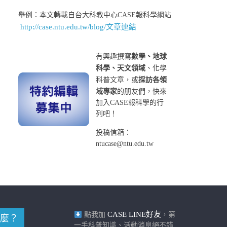
舉例：本文轉載自台大科教中心CASE報科學網站
http://case.ntu.edu.tw/blog/文章連結
有興趣撰寫
數學、地球
科學、天文領域
、化學
科普文章，或
採訪各領
域專家
的朋友們，快來
加入CASE報科學的行
列吧！
投稿信箱：
ntucase@ntu.edu.tw
CASE LINE好友
點我加
，第
麼？
一手科普知識、活動消息絕不錯