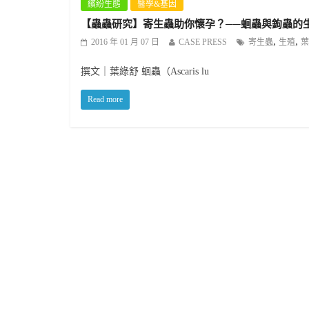
繽紛生態
醫學&基因
【蟲蟲研究】寄生蟲助你懷孕？──蛔蟲與鉤蟲的
,
,
2016 年 01 月 07 日
CASE PRESS
寄生蟲
生殖
葉
撰文｜葉綠舒 蛔蟲（Ascaris lu
Read more