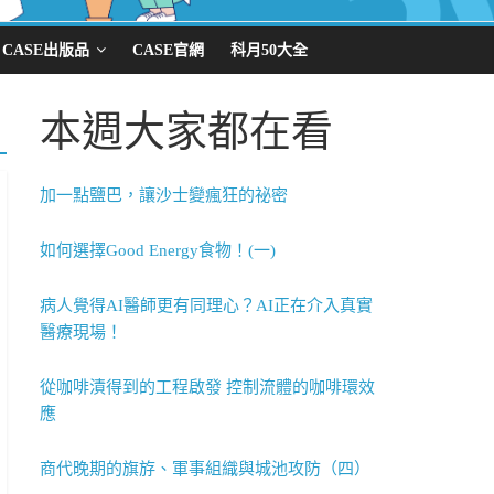
CASE出版品
CASE官網
科月50大全
本週大家都在看
加一點鹽巴，讓沙士變瘋狂的祕密
如何選擇Good Energy食物！(一)
病人覺得AI醫師更有同理心？AI正在介入真實
醫療現場！
從咖啡漬得到的工程啟發 控制流體的咖啡環效
應
商代晚期的旗斿、軍事組織與城池攻防（四）