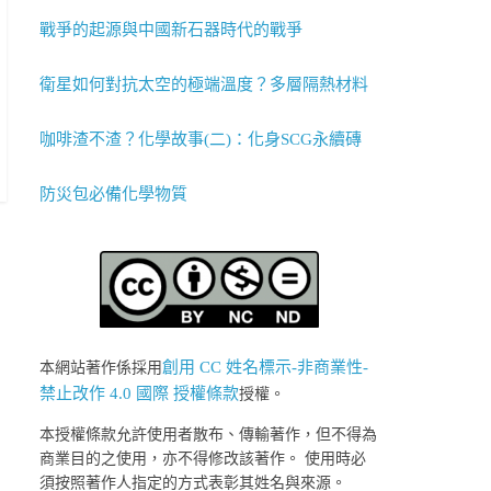
戰爭的起源與中國新石器時代的戰爭
衛星如何對抗太空的極端溫度？多層隔熱材料
咖啡渣不渣？化學故事(二)：化身SCG永續磚
防災包必備化學物質
創用 CC 姓名標示-非商業性-
本網站著作係採用
禁止改作 4.0 國際 授權條款
授權。
本授權條款允許使用者散布、傳輸著作，但不得為
商業目的之使用，亦不得修改該著作。 使用時必
須按照著作人指定的方式表彰其姓名與來源。