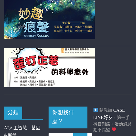
CASE
點我加
分類
你想找什
LINE好友
，第一手
麼？
科普知識、活動消息
AI人工智慧
基因
絕不錯過
&醫學