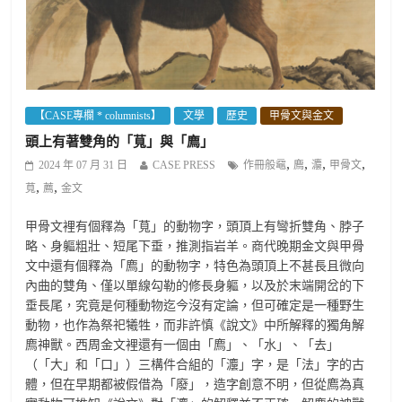
【CASE專欄 * columnists】
文學
歷史
甲骨文與金文
頭上有著雙角的「萈」與「廌」
,
,
,
,
2024 年 07 月 31 日
CASE PRESS
作冊般黿
廌
灋
甲骨文
,
,
萈
薦
金文
甲骨文裡有個釋為「萈」的動物字，頭頂上有彎折雙角、脖子
略、身軀粗壯、短尾下垂，推測指岩羊。商代晚期金文與甲骨
文中還有個釋為「廌」的動物字，特色為頭頂上不甚長且微向
內曲的雙角、僅以單線勾勒的修長身軀，以及於末端開岔的下
垂長尾，究竟是何種動物迄今沒有定論，但可確定是一種野生
動物，也作為祭祀犧牲，而非許慎《說文》中所解釋的獨角解
廌神獸。西周金文裡還有一個由「廌」、「水」、「去」
（「大」和「口」）三構件合組的「灋」字，是「法」字的古
體，但在早期都被假借為「廢」，造字創意不明，但從廌為真