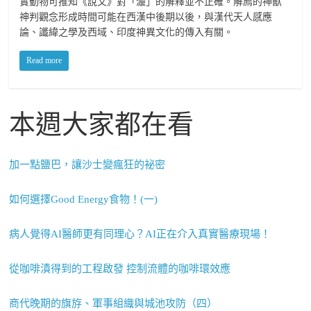
實動物可推知《說文》對「灋」的解釋並不正確。解廌的神獸
神判觀念形成時間可能在西漢中後期以後，與漢代天人感應
論、讖緯之學及西域、印度神異文化的傳入有關。
Read more
本週大家都在看
加一點鹽巴，讓沙士變瘋狂的祕密
如何選擇Good Energy食物！(一)
病人覺得AI醫師更有同理心？AI正在介入真實醫療現場！
從咖啡漬得到的工程啟發 控制流體的咖啡環效應
商代晚期的旗斿、軍事組織與城池攻防（四）