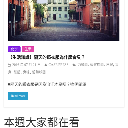
化學
生活
【生活知識】隔天的髒衣服為什麼會臭？
,
,
,
2016 年 07 月 21 日
CASE PRESS
丙酸菌
棒狀桿菌
汗腺
狐
,
,
,
臭
細菌
臭味
葡萄球菌
■隔天的髒衣服是因為流汗才臭嗎？這個問題
Read more
本週大家都在看