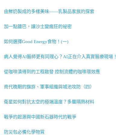
由鮮奶製成的多樣美味——乳製品家族的探索
加一點鹽巴，讓沙士變瘋狂的祕密
如何選擇Good Energy食物！(一)
病人覺得AI醫師更有同理心？AI正在介入真實醫療現場！
從咖啡漬得到的工程啟發 控制流體的咖啡環效應
商代晚期的旗斿、軍事組織與城池攻防（四）
衛星如何對抗太空的極端溫度？多層隔熱材料
戰爭的起源與中國新石器時代的戰爭
防災包必備化學物質