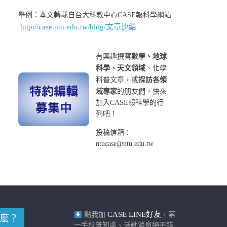
舉例：本文轉載自台大科教中心CASE報科學網站
http://case.ntu.edu.tw/blog/文章連結
有興趣撰寫
數學、地球
科學、天文領域
、化學
科普文章，或
採訪各領
域專家
的朋友們，快來
加入CASE報科學的行
列吧！
投稿信箱：
ntucase@ntu.edu.tw
CASE LINE好友
點我加
，第
麼？
一手科普知識、活動消息絕不錯