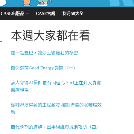
CASE出版品
CASE官網
科月50大全
本週大家都在看
加一點鹽巴，讓沙士變瘋狂的祕密
如何選擇Good Energy食物！(一)
病人覺得AI醫師更有同理心？AI正在介入真實
醫療現場！
從咖啡漬得到的工程啟發 控制流體的咖啡環效
應
商代晚期的旗斿、軍事組織與城池攻防（四）