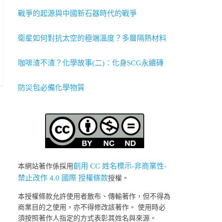
戰爭的起源與中國新石器時代的戰爭
衛星如何對抗太空的極端溫度？多層隔熱材料
咖啡渣不渣？化學故事(二)：化身SCG永續磚
防災包必備化學物質
創用 CC 姓名標示-非商業性-
本網站著作係採用
禁止改作 4.0 國際 授權條款
授權。
本授權條款允許使用者散布、傳輸著作，但不得為
商業目的之使用，亦不得修改該著作。 使用時必
須按照著作人指定的方式表彰其姓名與來源。