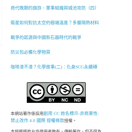
商代晚期的旗斿、軍事組織與城池攻防（四）
衛星如何對抗太空的極端溫度？多層隔熱材料
戰爭的起源與中國新石器時代的戰爭
防災包必備化學物質
咖啡渣不渣？化學故事(二)：化身SCG永續磚
創用 CC 姓名標示-非商業性-
本網站著作係採用
禁止改作 4.0 國際 授權條款
授權。
本授權條款允許使用者散布、傳輸著作，但不得為