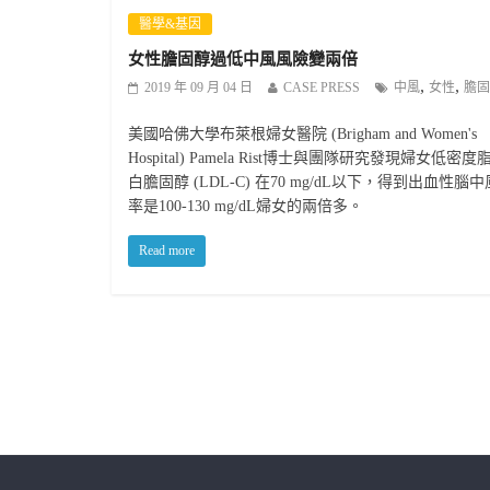
醫學&基因
女性膽固醇過低中風風險變兩倍
,
,
2019 年 09 月 04 日
CASE PRESS
中風
女性
膽固
美國哈佛大學布萊根婦女醫院 (Brigham and Women's
Hospital) Pamela Rist博士與團隊研究發現婦女低密度
白膽固醇 (LDL-C) 在70 mg/dL以下，得到出血性腦
率是100-130 mg/dL婦女的兩倍多。
Read more