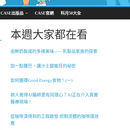
CASE出版品
CASE官網
科月50大全
本週大家都在看
由鮮奶製成的多樣美味——乳製品家族的探索
加一點鹽巴，讓沙士變瘋狂的祕密
如何選擇Good Energy食物！(一)
病人覺得AI醫師更有同理心？AI正在介入真實
醫療現場！
從咖啡漬得到的工程啟發 控制流體的咖啡環效
應