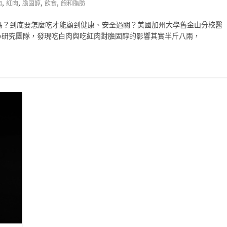
,
,
,
,
肉
紅肉
膽固醇
飲食
飽和脂肪
嗎？到底要怎麼吃才能顧到健康、安全過關？美國加州大學舊金山分校醫
院研究中心研究團隊，發現吃白肉與吃紅肉對膽固醇的影響其實半斤八兩，