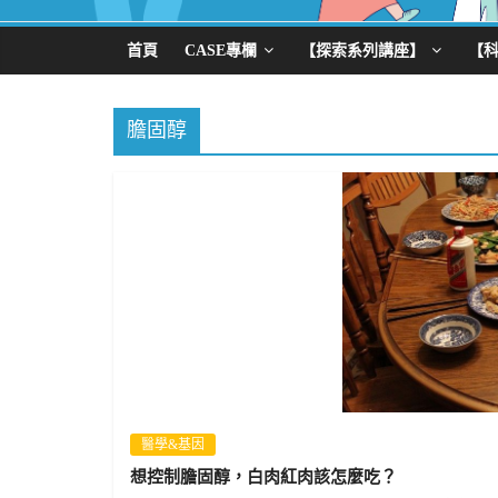
首頁
CASE專欄
【探索系列講座】
【
膽固醇
醫學&基因
想控制膽固醇，白肉紅肉該怎麼吃？