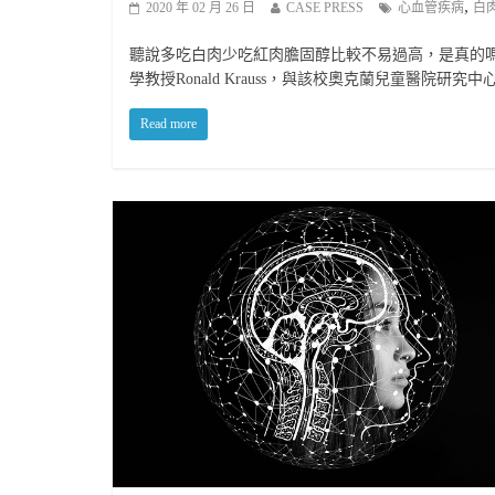
,
2020 年 02 月 26 日
CASE PRESS
心血管疾病
白
聽說多吃白肉少吃紅肉膽固醇比較不易過高，是真的
學教授Ronald Krauss，與該校奧克蘭兒童醫
Read more