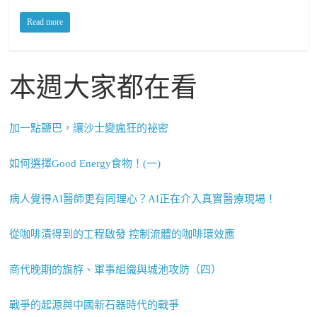
Read more
本週大家都在看
加一點鹽巴，讓沙士變瘋狂的祕密
如何選擇Good Energy食物！(一)
病人覺得AI醫師更有同理心？AI正在介入真實醫療現場！
從咖啡漬得到的工程啟發 控制流體的咖啡環效應
商代晚期的旗斿、軍事組織與城池攻防（四）
戰爭的起源與中國新石器時代的戰爭