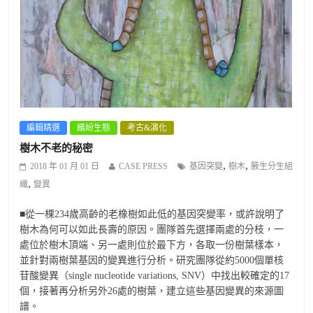
編輯精選
繽紛生態
考古&演化
樹木不老的秘密
,
,
2018 年 01 月 01 日
CASE PRESS
基因突變
樹木
腋生分生組
,
織
變異
■從一棵234歲高齡的老橡樹如此低的基因突變率，或許說明了
樹木為何可以如此長壽的原因。團隊首先選擇兩處的分枝，一
處位於樹木頂端、另一處則位於最下方，各取一份樹葉樣本，
並針對兩樹葉基因的變異進行分析。研究團隊從約5000個單核
苷酸變異（single nucleotide variations, SNV）中找出較確定的17
個，接著再分析另外26處的樹葉，建立這些基因變異的來源圖
譜。