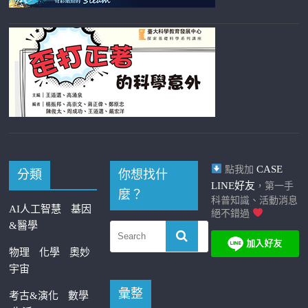
CASE
點我加
分類
你想找什
LINE好友
，第一手
麼？
科普知識、活動消息
AI人工智慧
基因
絕不錯過
&醫學
物理
化學
奧妙
宇宙
彙整
考古&演化
數學