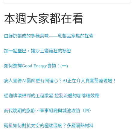
本週大家都在看
由鮮奶製成的多樣美味——乳製品家族的探索
加一點鹽巴，讓沙士變瘋狂的祕密
如何選擇Good Energy食物！(一)
病人覺得AI醫師更有同理心？AI正在介入真實醫療現場！
從咖啡漬得到的工程啟發 控制流體的咖啡環效應
商代晚期的旗斿、軍事組織與城池攻防（四）
衛星如何對抗太空的極端溫度？多層隔熱材料