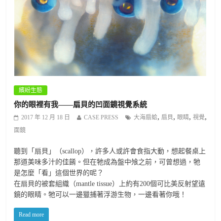
繽紛生態
你的眼裡有我——扇貝的凹面鏡視覺系統
,
,
,
,
2017 年 12 月 18 日
CASE PRESS
大海扇蛤
扇貝
眼睛
視覺
面鏡
聽到「扇貝」（scallop），許多人或許會食指大動，想起餐桌上
那道美味多汁的佳餚。但在牠成為盤中飧之前，可曾想過，牠
是怎麼「看」這個世界的呢？
在扇貝的被套組織（mantle tissue）上約有200個可比美反射望遠
鏡的眼睛。牠可以一邊獵捕著浮游生物，一邊看著你哦！
Read more