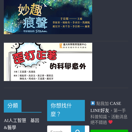
CASE
點我加
分類
你想找什
LINE好友
，第一手
麼？
科普知識、活動消息
AI人工智慧
基因
絕不錯過
&醫學