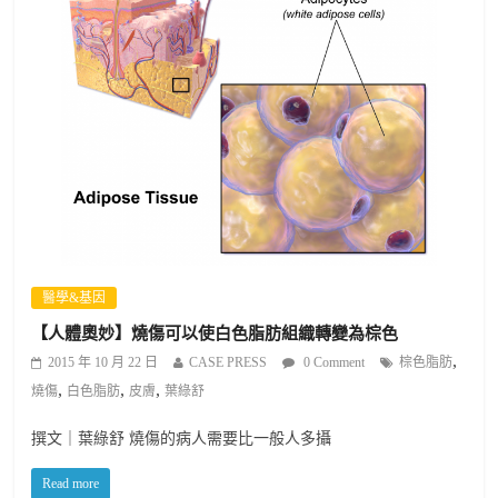
醫學&基因
【人體奧妙】燒傷可以使白色脂肪組織轉變為棕色
,
2015 年 10 月 22 日
CASE PRESS
0 Comment
棕色脂肪
,
,
,
燒傷
白色脂肪
皮膚
葉綠舒
撰文｜葉綠舒 燒傷的病人需要比一般人多攝
Read more