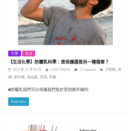
化學
生活
【生活化學】防曬乳科學：是保護還是另一種傷害？
,
2015 年 11 月 03 日
CASE PRESS
1 Comment
方程毅
皮
,
,
,
,
膚
紫外線
自由基
苯環
防曬
■防曬乳固然可以保護我們免於受到紫外線的
Read more