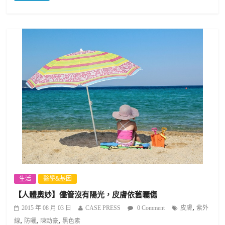
生活
醫學&基因
【人體奧妙】儘管沒有陽光，皮膚依舊曬傷
,
2015 年 08 月 03 日
CASE PRESS
0 Comment
皮膚
紫外
,
,
,
線
防曬
陳勁豪
黑色素