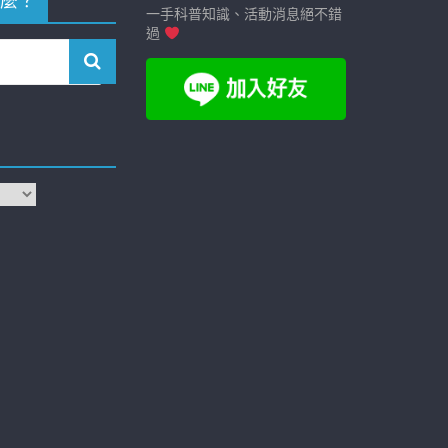
麼？
一手科普知識、活動消息絕不錯
過