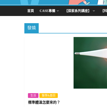
首頁
CASE專欄
【探索系列講座】
【
發燒
生活
醫學&基因
標準體溫怎麼來的？