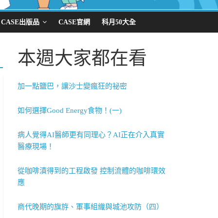
CASE出版品
CASE官網
科月50大全
本週大家都在看
加一點鹽巴，讓沙士變瘋狂的祕密
如何選擇Good Energy食物！(一)
病人覺得AI醫師更有同理心？AI正在介入真實
醫療現場！
從咖啡漬得到的工程啟發 控制流體的咖啡環效
應
商代晚期的旗斿、軍事組織與城池攻防（四）