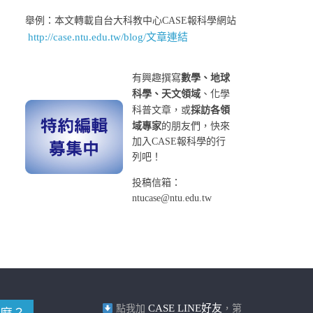
舉例：本文轉載自台大科教中心CASE報科學網站
http://case.ntu.edu.tw/blog/文章連結
有興趣撰寫
數學、地球
科學、天文領域
、化學
科普文章，或
採訪各領
域專家
的朋友們，快來
加入CASE報科學的行
列吧！
投稿信箱：
ntucase@ntu.edu.tw
CASE LINE好友
點我加
，第