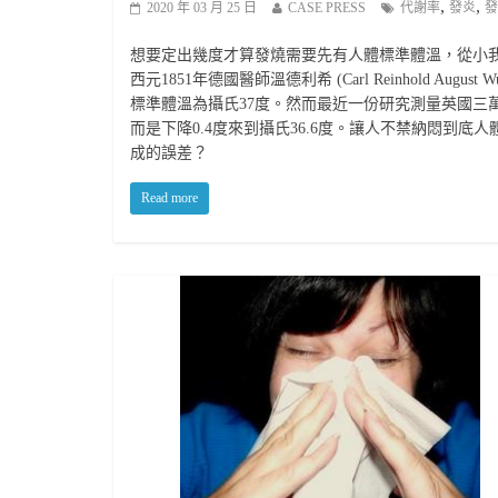
,
,
2020 年 03 月 25 日
CASE PRESS
代謝率
發炎
發
想要定出幾度才算發燒需要先有人體標準體溫，從小我
西元1851年德國醫師溫德利希 (Carl Reinhold Au
標準體溫為攝氏37度。然而最近一份研究測量英國三
而是下降0.4度來到攝氏36.6度。讓人不禁納悶到底
成的誤差？
Read more