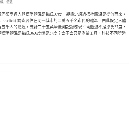
,
燒
體溫
們都學過人體標準體溫是攝氏37度，卻很少想過標準體溫是從何而來。
gust Wunderlich) 調查居住在同一城市的二萬五千名市民的體溫，由此設定人體
萬五千人的體溫，總計二十五萬筆量測記錄發現平均體溫不是攝氏37度，
人體標準體溫是攝氏36.6度還是37度？會不會只是測量工具、科技不同所造