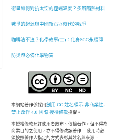
衛星如何對抗太空的極端溫度？多層隔熱材料
戰爭的起源與中國新石器時代的戰爭
咖啡渣不渣？化學故事(二)：化身SCG永續磚
防災包必備化學物質
創用 CC 姓名標示-非商業性-
本網站著作係採用
禁止改作 4.0 國際 授權條款
授權。
本授權條款允許使用者散布、傳輸著作，但不得為
商業目的之使用，亦不得修改該著作。 使用時必
須按照著作人指定的方式表彰其姓名與來源。