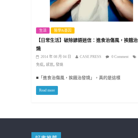
生活
醫學&基因
【日常生活】破除諺語迷信：進食治傷風，挨餓治
燒
2014 年 08 月 04 日
CASE PRESS
0 Comment
,
,
免疫
感冒
發燒
■「進食治傷風，挨餓治發燒」，真的是這樣
Read more