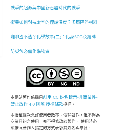
戰爭的起源與中國新石器時代的戰爭
衛星如何對抗太空的極端溫度？多層隔熱材料
咖啡渣不渣？化學故事(二)：化身SCG永續磚
防災包必備化學物質
創用 CC 姓名標示-非商業性-
本網站著作係採用
禁止改作 4.0 國際 授權條款
授權。
本授權條款允許使用者散布、傳輸著作，但不得為
商業目的之使用，亦不得修改該著作。 使用時必
須按照著作人指定的方式表彰其姓名與來源。