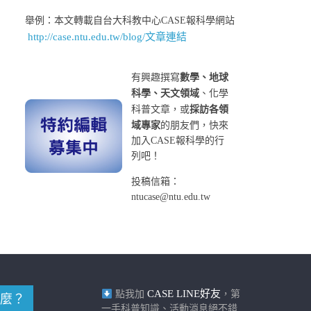
舉例：本文轉載自台大科教中心CASE報科學網站
http://case.ntu.edu.tw/blog/文章連結
有興趣撰寫
數學、地球
科學、天文領域
、化學
科普文章，或
採訪各領
域專家
的朋友們，快來
加入CASE報科學的行
列吧！
投稿信箱：
ntucase@ntu.edu.tw
CASE LINE好友
點我加
，第
麼？
一手科普知識、活動消息絕不錯