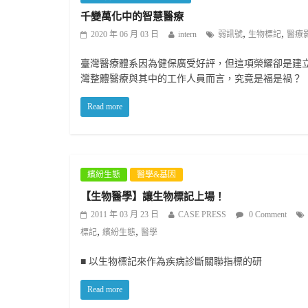
千變萬化中的智慧醫療
,
,
2020 年 06 月 03 日
intern
弱訊號
生物標記
醫療
臺灣醫療體系因為健保廣受好評，但這項榮耀卻是建立
灣整體醫療與其中的工作人員而言，究竟是福是禍？
Read more
繽紛生態
醫學&基因
【生物醫學】讓生物標記上場！
2011 年 03 月 23 日
CASE PRESS
0 Comment
,
,
標記
繽紛生態
醫學
■ 以生物標記來作為疾病診斷關聯指標的研
Read more