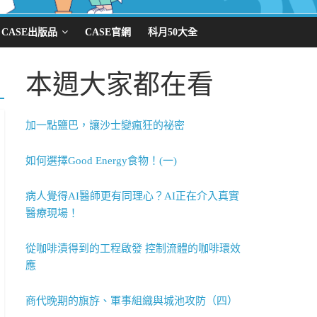
CASE出版品
CASE官網
科月50大全
本週大家都在看
加一點鹽巴，讓沙士變瘋狂的祕密
如何選擇Good Energy食物！(一)
病人覺得AI醫師更有同理心？AI正在介入真實
醫療現場！
從咖啡漬得到的工程啟發 控制流體的咖啡環效
應
商代晚期的旗斿、軍事組織與城池攻防（四）