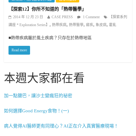
【探索12】你所不知道的「熱帶醫學」
2014 年 12 月 23 日
CASE PRESS
1 Comment
【探索系列
,
,
,
,
,
講座 * Exploration Series】
熱帶疾病
熱帶醫學
瘧疾
象皮病
霍亂
■熱帶疾病屬於風土疾病？只存在於熱帶地區
Read more
本週大家都在看
加一點鹽巴，讓沙士變瘋狂的祕密
如何選擇Good Energy食物！(一)
病人覺得AI醫師更有同理心？AI正在介入真實醫療現場！