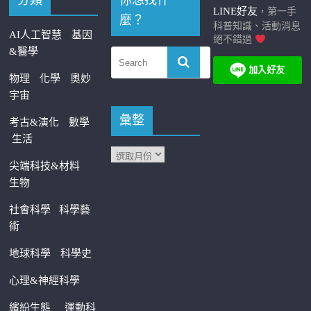
分類
你想找什
LINE好友
，第一手
麼？
科普知識、活動消息
AI人工智慧
基因
絕不錯過
&醫學
物理
化學
奧妙
宇宙
彙整
考古&演化
數學
生活
尖端科技&材料
生物
社會科學
科學藝
術
地球科學
科學史
心理&神經科學
繽紛生態
運動科