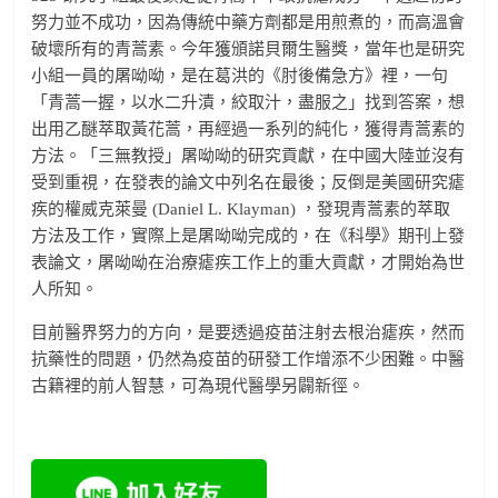
努力並不成功，因為傳統中藥方劑都是用煎煮的，而高溫會
破壞所有的青蒿素。今年獲頒諾貝爾生醫獎，當年也是研究
小組一員的屠呦呦，是在葛洪的《肘後備急方》裡，一句
「青蒿一握，以水二升漬，絞取汁，盡服之」找到答案，想
出用乙醚萃取黃花蒿，再經過一系列的純化，獲得青蒿素的
方法。「三無教授」屠呦呦的研究貢獻，在中國大陸並沒有
受到重視，在發表的論文中列名在最後；反倒是美國研究瘧
疾的權威克萊曼 (Daniel L. Klayman) ，發現青蒿素的萃取
方法及工作，實際上是屠呦呦完成的，在《科學》期刊上發
表論文，屠呦呦在治療瘧疾工作上的重大貢獻，才開始為世
人所知。
目前醫界努力的方向，是要透過疫苗注射去根治瘧疾，然而
抗藥性的問題，仍然為疫苗的研發工作增添不少困難。中醫
古籍裡的前人智慧，可為現代醫學另闢新徑。