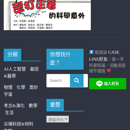
CASE
點我加
分類
你想找什
LINE好友
，第一手
麼？
科普知識、活動消息
AI人工智慧
基因
絕不錯過
&醫學
物理
化學
奧妙
宇宙
彙整
考古&演化
數學
生活
尖端科技&材料