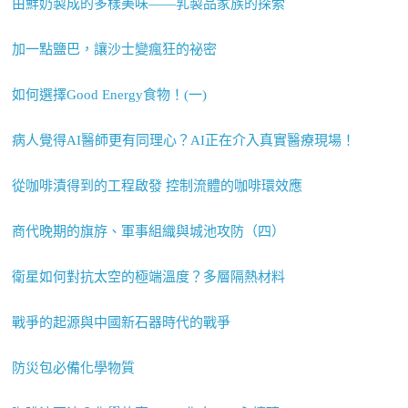
由鮮奶製成的多樣美味——乳製品家族的探索
加一點鹽巴，讓沙士變瘋狂的祕密
如何選擇Good Energy食物！(一)
病人覺得AI醫師更有同理心？AI正在介入真實醫療現場！
從咖啡漬得到的工程啟發 控制流體的咖啡環效應
商代晚期的旗斿、軍事組織與城池攻防（四）
衛星如何對抗太空的極端溫度？多層隔熱材料
戰爭的起源與中國新石器時代的戰爭
防災包必備化學物質