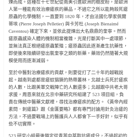
煉而成。這種在十七世紀從南美引進歐洲的樹皮粉，是歐洲
人第一種能有效治療瘧疾的藥品，不過它之所以能夠殺死瘧
原蟲的化學機制，一直要到 1820 年，才由法國化學家佩爾
蒂埃 (Pierre Joseph Pelletier) 與卡芳杜 (Joseph Bienaimé
Caventou) 確定下來，並依此提煉出大名鼎鼎的奎寧。然而
瘧原蟲感染人體的機制相當複雜，光是打斷其中一處環節，
並無法真正根絕瘧原蟲繁殖；瘧原蟲因此逐漸產生抗藥性，
即使後來陸續研發出氯奎寧之類的新藥，藥效仍然隨著大規
模使用而逐漸減弱。
至於中醫對治療瘧疾的貢獻，則要從打了二十年的越戰說
起。越南到處都是瘧蚊猖獗的熱帶叢林，北越士兵死於瘧疾
的人數，比跟美軍交戰陣亡的人數還多；北越跟中共老大哥
求援，周恩來就在北京中藥研究所組建了 523 項目組，負
責在傳統中醫藥文獻裡，尋找治療瘧疾的配方。《黃帝內經
素問．刺瘧篇》跟《金匱要略》都有專門討論用針灸治瘧的
方法，不過要戰場上的醫護兵人人都會下一手好針，似乎有
些不切實際。
523 研究小組最後鎖定從青蒿中萃取抗瘧成分，不過起初的