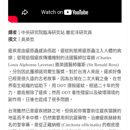
講者｜
中央研究院臨海研究站 嚴宏洋研究員
撰文｜
高英哲
瘧疾是由瘧原蟲感染而起，瘧蚊則是將瘧原蟲注入人體的病
媒；發現這個瘧疾傳播機制的法國醫師拉韋朗 (Charles
Louis Alphonse Laveran) 跟英國醫師羅斯 (Sir Ronald Ross)
，分別因此獲頒諾貝爾生醫獎。對於台灣人來說，瘧疾好像
已經是很久遠的古老故事，因為台灣在二次大戰之後，在世
界衛生組織的協助下，用 DDT 撲殺瘧蚊，經過二十年的努
力，徹底根除了瘧疾；然而 DDT 毒性殘留以及破壞環境的
副作用，日後也造成了很多問題。
台灣雖然已是瘧疾絕跡之地，但倘若你需要前往瘧疾猖獗的
地區而不幸中標，仍然需要用到抗瘧藥物。治療瘧疾赫赫有
名的奎寧藥，是從正雞納樹 (Cinchona officinalis) 的樹皮提