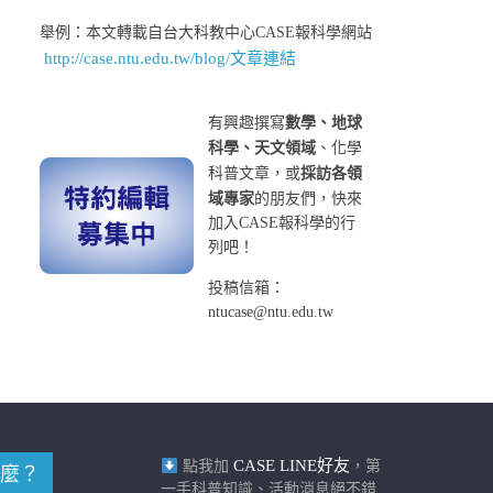
舉例：本文轉載自台大科教中心CASE報科學網站
http://case.ntu.edu.tw/blog/文章連結
有興趣撰寫
數學、地球
科學、天文領域
、化學
科普文章，或
採訪各領
域專家
的朋友們，快來
加入CASE報科學的行
列吧！
投稿信箱：
ntucase@ntu.edu.tw
CASE LINE好友
點我加
，第
麼？
一手科普知識、活動消息絕不錯