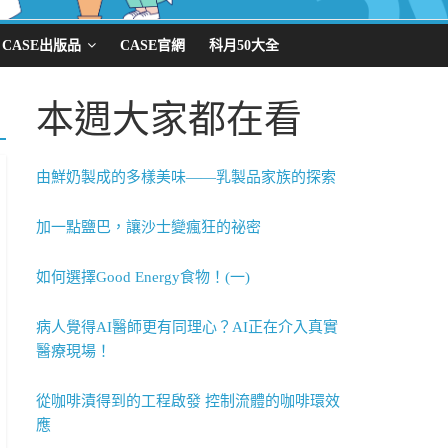
CASE出版品
CASE官網
科月50大全
本週大家都在看
由鮮奶製成的多樣美味——乳製品家族的探索
加一點鹽巴，讓沙士變瘋狂的祕密
如何選擇Good Energy食物！(一)
病人覺得AI醫師更有同理心？AI正在介入真實
醫療現場！
從咖啡漬得到的工程啟發 控制流體的咖啡環效
應