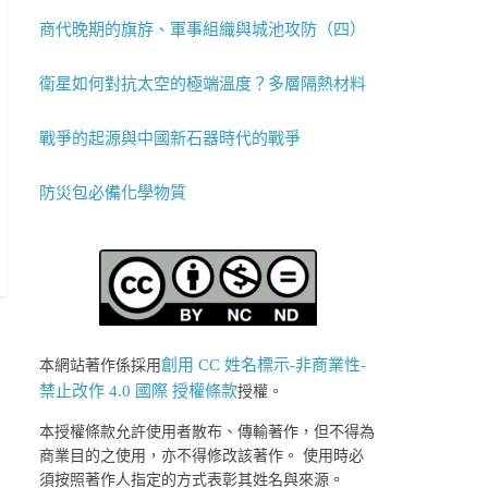
商代晚期的旗斿、軍事組織與城池攻防（四）
衛星如何對抗太空的極端溫度？多層隔熱材料
戰爭的起源與中國新石器時代的戰爭
防災包必備化學物質
創用 CC 姓名標示-非商業性-
本網站著作係採用
禁止改作 4.0 國際 授權條款
授權。
本授權條款允許使用者散布、傳輸著作，但不得為
商業目的之使用，亦不得修改該著作。 使用時必
須按照著作人指定的方式表彰其姓名與來源。