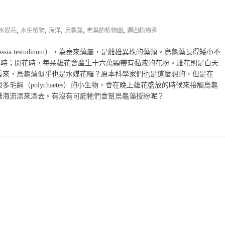
,
,
,
,
,
水媒花
水生植物
海洋
烏龜藻
老葉的植物園
週四植物秀
sia testudinum），為泰來藻屬，是雌雄異株的藻類。烏龜藻長得矮小不
2小時；開花時，每朵雄花會產生十六萬顆帶有黏液的花粉。雌花則是白天
看來，烏龜藻似乎也是水媒花囉？原本科學家們也是這麼想的，但是在
毛綱（polychaetes）的小生物，會在晚上雄花盛放的時候來接觸烏龜
著海流漂來漂去。有沒有可能牠們會幫烏龜藻授粉呢？