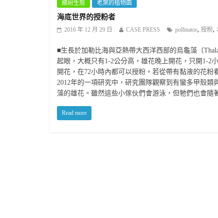
繽紛生態
老葉的植物園
海底世界的授粉者
,
,
2016 年 12 月 29 日
CASE PRESS
pollinator
授粉
■生長於加勒比海與亞熱帶大西洋西部的烏龜藻（Thalas
起眼，大概只有1-2公分高，雄花晚上開花，只開1-
開花，在72小時內都可以授粉。若從帶有黏液的花粉
2012年的一項研究中，研究團隊觀察到有蠻多甲殼類與多
藻的雄花。雖然這些小傢伙們會游泳，但牠們也會隨
Read more