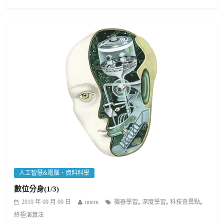
人工智慧&電腦、資料科學
數位分身(1/3)
,
,
,
2019 年 09 月 09 日
intern
機器學習
深度學習
科技奇異點
終極演算法