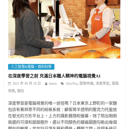
人工智慧&電腦、資料科學
在深度學習之前 充滿日本職人精神的電腦視覺AI
,
,
,
2021 年 06 月 18 日
intern
AlexNet
圖像辨識
深度學習
電腦
,
視覺
麵包
深度學習是電腦視覺的唯一途徑嗎？日本東京上野町的一家麵
包店有著與眾不同的結帳系統：顧客將半透明的壓克力托盤放
在發光的方形平台上。上方的攝影鏡頭和螢幕，除了照出剛剛
挑選的可頌和甜甜圈外，還以不同顏色的鋸齒圓圈勾勒出每個
麵包的輪廓，並加註日語名稱和價格。轉瞬之間，這個系統已