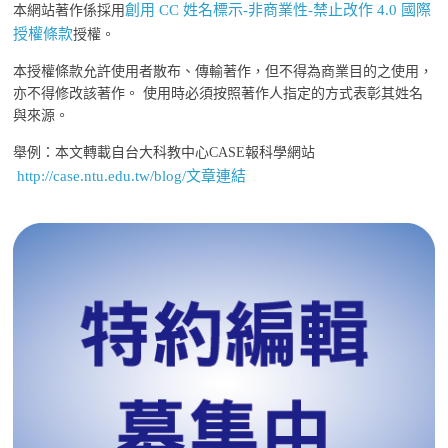
創用 CC 姓名標示-非商業性-禁止改作 4.0 國際
本網站著作係採用
授權條款
授權。
本授權條款允許使用者散布、傳輸著作，但不得為商業目的之使用，
亦不得修改該著作。 使用時必須按照著作人指定的方式表彰其姓名
與來源。
舉例：本文轉載自台大科教中心CASE報科學網站
http://case.ntu.edu.tw/blog/文章連結