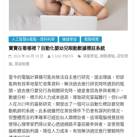
人工智慧&電腦、資料科學
機器學習
電腦視覺
寶寶在看哪裡？自動化嬰幼兒眼動數據標註系統
,
,
2024 年 04 月 19 日
CASE PRESS
深度學習
網路實驗
認知發
,
展
開源軟體
當今的電腦計算機可能尚無法自主進行研究、提出理論，但卻
能夠有效率地幫忙收集資料、解決過去進行研究時所遇到的瓶
頸。過去進行嬰兒行為相關研究時，總是會因為參與者稀少、
數據分析、標示的人力成本過高，導致研究窒礙難行，但Erel等
人在2023年的最新研究，開發出了一個可以自動化標註嬰兒眼
動軌跡的系統，此系統雖然在某些條件下仍會有誤判的情況，
但整體而言的準確率已經近似人類標註者。這項電腦視覺技術
使得心理學家們得以安心透過網路平臺招募參與者，並使用電
腦軟體協助判讀，降低人力成本，有效解決過往進行實驗時所