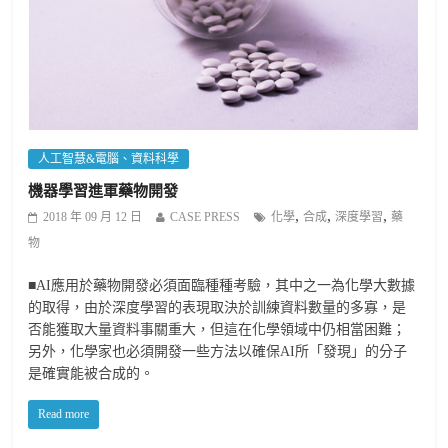
人工智慧&電腦、資料科學
機器學習進軍藥物開發
,
,
,
2018 年 09 月 12 日
CASE PRESS
化學
合成
深度學習
藥
物
■AI應用於藥物開發必須面臨種種考驗，其中之一為化學大數據
的取得，由於深度學習的表現取決於訓練資料數量的多寡，是
否能獲取大量資料事關重大，但這在化學領域中仍相當困難；
另外，化學家也必須開發一些方法以確保AI所「發現」的分子
是確實能被合成的。
Read more