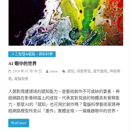
人工智慧&電腦、資料科學
AI 眼中的世界
,
,
,
2019 年 01 月 09 日
intern
感知
深度學習
當代藝術
神經網
,
路
電腦視覺
人類對周遭環境的感知能力，是藝術創作不可或缺的要素。神
經網路在影像辨識上的成效，代表其對見過的物體具有覺察能
力。那麼AI的「感知」也可用於創作嗎？電腦科學藝術家將神
經網路模型所見以「畫作」實體呈現，一窺機器眼中的世界。
Read more