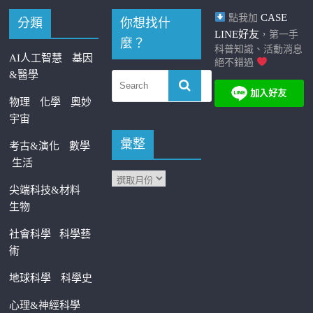
CASE
點我加
分類
你想找什
LINE好友
，第一手
麼？
科普知識、活動消息
AI人工智慧
基因
絕不錯過
&醫學
物理
化學
奧妙
宇宙
彙整
考古&演化
數學
生活
尖端科技&材料
生物
社會科學
科學藝
術
地球科學
科學史
心理&神經科學