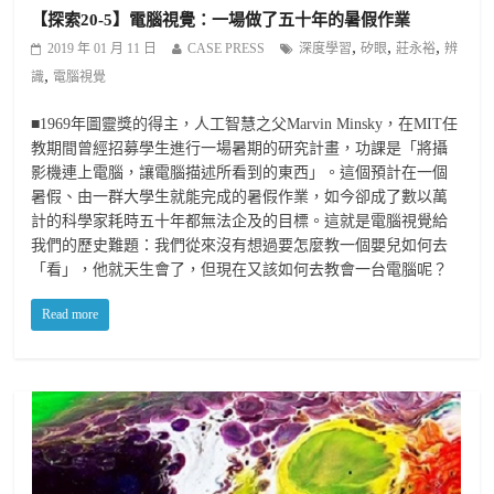
【探索20-5】電腦視覺：一場做了五十年的暑假作業
,
,
,
2019 年 01 月 11 日
CASE PRESS
深度學習
矽眼
莊永裕
辨
,
識
電腦視覺
■1969年圖靈獎的得主，人工智慧之父Marvin Minsky，在MIT任
教期間曾經招募學生進行一場暑期的研究計畫，功課是「將攝
影機連上電腦，讓電腦描述所看到的東西」。這個預計在一個
暑假、由一群大學生就能完成的暑假作業，如今卻成了數以萬
計的科學家耗時五十年都無法企及的目標。這就是電腦視覺給
我們的歷史難題：我們從來沒有想過要怎麼教一個嬰兒如何去
「看」，他就天生會了，但現在又該如何去教會一台電腦呢？
Read more