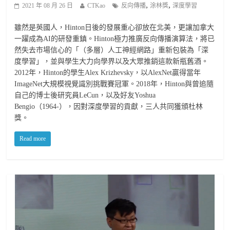
,
,
2021 年 08 月 26 日
CTKao
反向傳播
涂林獎
深度學習
雖然是英國人，Hinton日後的發展重心卻放在北美，更讓加拿大
一躍成為AI的研發重鎮。Hinton極力推廣反向傳播演算法，將已
然失去市場信心的「（多層）人工神經網路」重新包裝為「深
度學習」，並與學生大力向學界以及大眾推銷這款新瓶舊酒。
2012年，Hinton的學生Alex Krizhevsky，以AlexNet贏得當年
ImageNet大規模視覺識別挑戰賽冠軍。2018年，Hinton與曾追隨
自己的博士後研究員LeCun，以及好友Yoshua
Bengio（1964-），因對深度學習的貢獻，三人共同獲頒杜林
獎。
Read more