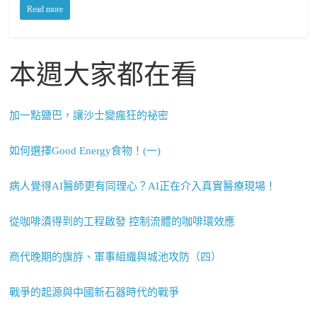
Read more
本週大家都在看
加一點鹽巴，讓沙士變瘋狂的祕密
如何選擇Good Energy食物！(一)
病人覺得AI醫師更有同理心？AI正在介入真實醫療現場！
從咖啡漬得到的工程啟發 控制流體的咖啡環效應
商代晚期的旗斿、軍事組織與城池攻防（四）
戰爭的起源與中國新石器時代的戰爭