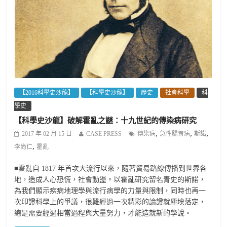
【2016科學史沙龍】
【科學史沙龍】
歷史
社會科學
科
學史
【科學史沙龍】破解霍亂之謎：十九世紀的傳染病研究
,
,
,
2017 年 02 月 15 日
CASE PRESS
傳染病
急性腸胃病
斯諾
,
李尚仁
霍亂
■霍亂自 1817 年首次大流行以來，隨著貿易路線傳播到世界各
地，造成人心恐慌，社會動盪。以霍亂研究留名青史的斯諾，
為我們顯示疾病地理學與流行病學的力量與限制，同時也再一
次印證科學上的爭議，很難經過一次精彩的論證就塵埃落定，
總是需要經過相當過程與大量努力，才能造就新的學說。