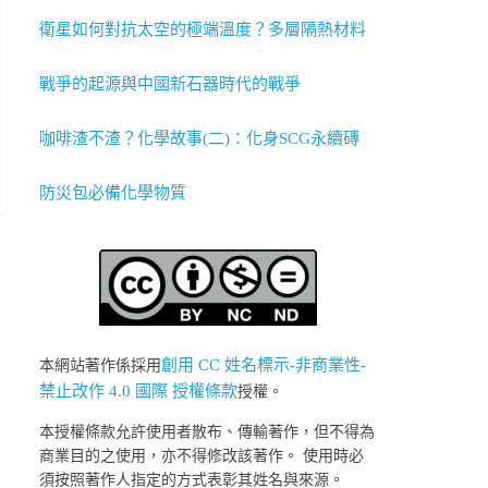
衛星如何對抗太空的極端溫度？多層隔熱材料
戰爭的起源與中國新石器時代的戰爭
咖啡渣不渣？化學故事(二)：化身SCG永續磚
防災包必備化學物質
創用 CC 姓名標示-非商業性-
本網站著作係採用
禁止改作 4.0 國際 授權條款
授權。
本授權條款允許使用者散布、傳輸著作，但不得為
商業目的之使用，亦不得修改該著作。 使用時必
須按照著作人指定的方式表彰其姓名與來源。