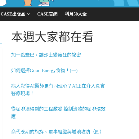
CASE出版品
CASE官網
科月50大全
本週大家都在看
加一點鹽巴，讓沙士變瘋狂的祕密
如何選擇Good Energy食物！(一)
病人覺得AI醫師更有同理心？AI正在介入真實
醫療現場！
從咖啡漬得到的工程啟發 控制流體的咖啡環效
應
商代晚期的旗斿、軍事組織與城池攻防（四）