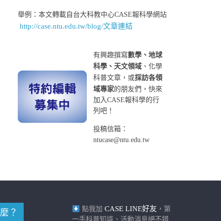
舉例：本文轉載自台大科教中心CASE報科學網站
http://case.ntu.edu.tw/blog/文章連結
有興趣撰寫
數學、地球
科學、天文領域
、化學
科普文章，或
採訪各領
域專家
的朋友們，快來
加入CASE報科學的行
列吧！
投稿信箱：
ntucase@ntu.edu.tw
CASE LINE好友
點我加
，第
麼？
一手科普知識、活動消息絕不錯